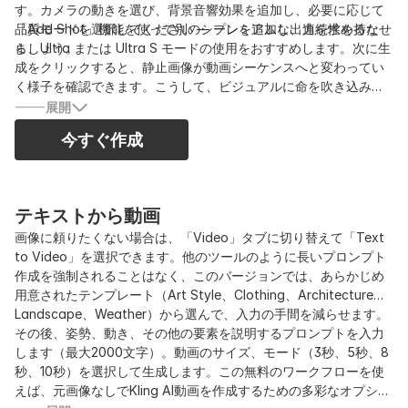
す。カメラの動きを選び、背景音響効果を追加し、必要に応じて
「Add Shot」機能を使って別のシーンを追加し、連続性を持たせ
品質モードを選択してください — プレミアムな出力を求めるな
ましょう。
ら、Ultra または Ultra S モードの使用をおすすめします。次に生
成をクリックすると、静止画像が動画シーケンスへと変わってい
く様子を確認できます。こうして、ビジュアルに命を吹き込みま
す。
展開
今すぐ作成
テキストから動画
画像に頼りたくない場合は、「Video」タブに切り替えて「Text
to Video」を選択できます。他のツールのように長いプロンプト
作成を強制されることはなく、このバージョンでは、あらかじめ
用意されたテンプレート（Art Style、Clothing、Architecture、
Landscape、Weather）から選んで、入力の手間を減らせます。
その後、姿勢、動き、その他の要素を説明するプロンプトを入力
します（最大2000文字）。動画のサイズ、モード（3秒、5秒、8
秒、10秒）を選択して生成します。この無料のワークフローを使
えば、元画像なしでKling AI動画を作成するための多彩なオプショ