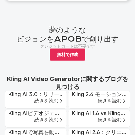
夢のような
ビジョンをAPOBで創り出す
クレジットカードは不要です
無料で作成
Kling AI Video Generatorに関するブログを
見つける
Kling AI 3.0：リリー
Kling 2.6 モーション
続きを読む
続きを読む
ス日、機能プレビュ
コントロール：APOB
ー、そして今すぐ試す
AIで無料で試す
Kling AIビデオジェネ
Kling AI 1.6 vs Kling
べき最良の代替案
続きを読む
続きを読む
レーター：使い方は？
2.0：新機能と、どち
らのバージョンが優れ
Kling AIで写真を動か
Kling AI 2.6：クリエ
ている？