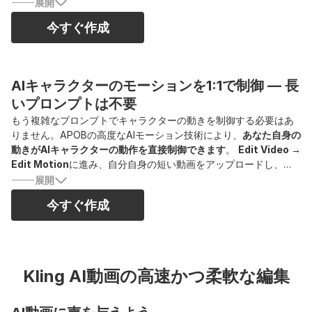
ンを利用できます。
展開
今すぐ作成
AIキャラクターのモーションを1:1で制御 — 長
いプロンプトは不要
もう複雑なプロンプトでキャラクターの動きを制御する必要はあ
りません。APOBの高度なAIモーション技術により、
あなた自身の
動きがAIキャラクターの動作を直接制御できます
。
Edit Video →
Edit Motion
に進み、自分自身の短い動画をアップロードし、
Reference Image
を追加する（または、すでに生成したAIモデ
展開
ル画像を使用する）だけです。生成をクリックすれば、それで完
今すぐ作成
了です。あなたの見た目はAIキャラクターに置き換わりますが、
元の動きや表情はそのまま完全に保持されます
。 これにより、無
限に広がるAI UGC動画のアイデアが生まれます。次のバイラルな
フォーマットはここから始まるかもしれません。トレンドをリー
ドするチャンスを逃さないでください。
Kling AI動画の高速かつ柔軟な編集