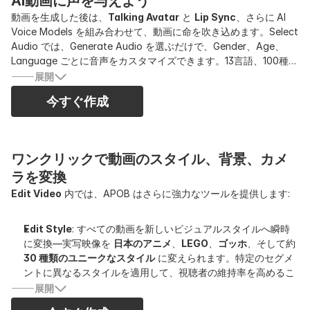
AI動画に声を与えよう
動画を生成した後は、
Talking Avatar
と
Lip Sync
、さらに
AI
Voice Models を組み合わせて、動画に命を吹き込めます。Select
Audio では、Generate Audio を選ぶだけで、Gender、Age、
Language ごとに音声をカスタマイズできます。13言語、100種類
以上の音声オプションがあるので、いつでも最適なものが見つか
展開
ります。もっと感情を加えたいですか？ 問題ありません。
今すぐ作成
happy、sad、angry、fearful、disgusted、surprised、neutral
などの表現豊かなトーンから選んで、AIキャラクターを本当に生
き生きと聞こえさせましょう。さらに、APOB 内で直接
字幕を追
加
して、より没入感のある視聴体験にすることもできます。
ワンクリックで動画のスタイル、背景、カメ
ラを変換
Edit Video
内では、APOB はさらに強力なツールを提供します:
Edit Style
: すべての動画を新しいビジュアルスタイルへ瞬時
に変換—実写映像を
日本のアニメ
、
LEGO
、
ゴッホ
、そして約
30 種類のユニークなスタイル
に変えられます。特定のセグメ
ントに異なるスタイルを適用して、視聴者の維持率を高めるこ
ともできます。
展開
Edit Background
: 背景を簡単に入れ替え、
自宅にいながら素