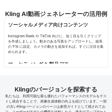
明確なストーリーラインを備えた連続した15秒のシーケンス
Kling AI動画ジェネレーターの活用例
を生成できます—一貫したキャラクターを維持し、映画のよ
うなカメラアングルを使い、滑らかなマルチショット遷移を
ソーシャルメディア向けコンテンツ
作成します。SNSコンテンツ、短編映画、没入感のあるスト
ーリーテリングに最適です。
Instagram Reels や TikTok 向けに、短く目を引くクリップ
を作成しましょう。動きのある写真をアップロードし、縦長
プロレベルの出力
の 9:16 に設定、カメラの動きを追加すれば、すぐに注目を集
められます。
無料版でも、Kling AIは滑らかな動きとリアルな効果を備え
た高品質な映像を提供します。数回クリックするだけで、ス
マーケティング & 製品デモ
タジオで制作されたような動画に仕上がります。
画像から動画、またはテキストから動画のワークフローを使
って製品を紹介しましょう。ガジェットの静止画を表示し、
ズーム／フォロー機能で動きを加え、音声やテキストのオー
Klingのバージョンを探索する
バーレイを追加すれば、広告に最適です。
私たちは、利用可能な最も優れたパフォーマンスのモデルをテス
トし統合することで、画像生成体験の向上を続けています。一部
教育・ストーリーテリング
の古いKlingバージョンのページは参照ガイドとして残されてお
り、ユーザーがモデルの機能を比較したり、過去のアップデート