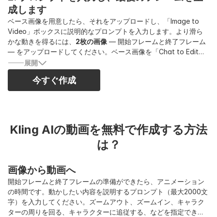
成します
ベース画像を用意したら、それをアップロードし、「Image to
Video」ボックスに説明的なプロンプトを入力します。より滑ら
かな動きを得るには、
2枚の画像
— 開始フレームと終了フレーム
— をアップロードしてください。ベース画像を「Chat to Edit」
機能で調整し（ポーズ、背景、表情など）、終了フレームがわず
展開
かに異なるようにすることもできます。なお、編集後の画像は最
今すぐ作成
初の画像と同じサイズになるため、動画サイズ（9:16、16:9、
3:4、4:3、1:1 に対応）をあらかじめ考慮してください。スタイル
と角度を揃えることで、動画の切り替わりをより自然に見せられ
ます。プロンプトとフレームが明確であるほど、最終動画の動き
はより良くなります。
Kling AIの動画を無料で作成する方法
は？
画像から動画へ
開始フレームと終了フレームの準備ができたら、アニメーション
の時間です。動かしたい内容を説明するプロンプト（最大2000文
字）を入力してください。ズームアウト、ズームイン、キャラク
ターの周りを回る、キャラクターに追従する、などを指定できま