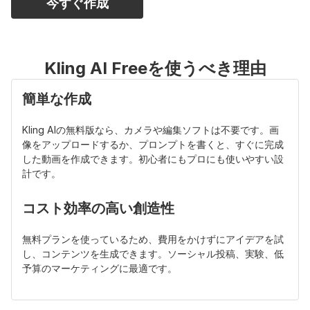
今すぐ作成
晴らしい旅行Vlogを作成
できます。
Edit Shot
: Truck Left、Truck Right などのオプションでカメ
ラの動きを変更し、映像にシネマティックな奥行きと創造の自
由を加えられます。
Kling AI Freeを使うべき理由
簡単な作成
Kling AIの無料版なら、カメラや編集ソフトは不要です。画
像をアップロードするか、プロンプトを書くと、すぐに完成
した動画を作成できます。初心者にもプロにも使いやすい設
計です。
コスト効率の高い創造性
無料プランを使っているため、費用をかけずにアイデアを試
し、コンテンツを生成できます。ソーシャル投稿、実験、低
予算のマーケティングに最適です。
15秒のストーリー性のあるクリップ