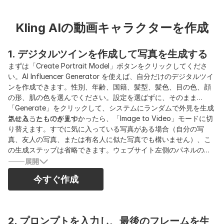
Kling AIの動画キャラクターを作成
1. デジタルツインを作成して写真を生成する
まずは「Create Portrait Model」ボタンをクリックしてくださ
い。AI Influencer Generator を使えば、自分だけのデジタルツイ
ンを作成できます。性別、年齢、国籍、髪型、髪色、目の色、顔
の形、肌の色を選んでください。設定を選ばずに、そのまま
「Generate」をクリックして、システムにランダムで外見を生成
させることもできます。
気に入ったものが見つかったら、「Image to Video」モードに切
り替えます。すでに気に入っている写真がある場合（自分の写
真、友人の写真、または有名人に似た写真でも構いません）、こ
の生成ステップは省略できます。ウェブサイト左側のパネルの
「Image」タブ内にある「Build Your Own」「Complete Set」
展開
「Expert」タブから、あらかじめ用意されたテンプレートを選ぶ
今すぐ作成
か、プロンプトを入力してHD写真を作成してください。これによ
り、動画生成のための強力なベース画像が得られます。
2. プロンプトを入力し、最後のフレームを生