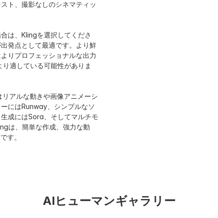
テスト、撮影なしのシネマティッ
（ただしアクセスは制限される場合あり）
けの
Iキャラク
シネマティックシーン、コンセプトフィル
広告
は、Klingを選択してくださ
ム、ストーリーテリング、プレミアム動画生
のプ
が出発点として最適です。より鮮
成
はよりプロフェッショナルな出力
がより適している可能性がありま
強力な画像
最高峰のシネマティック品質とシーンの現実
編集
感
クリ
gはリアルな動きや画像アニメーシ
力を得るに
アクセスと使用がより制限される場合があり
無料
にはRunway、シンプルなソ
合がありま
ます
必要
生成にはSora、そしてマルチモ
lingは、簡単な作成、強力な動
適です。
AIヒューマンギャラリー