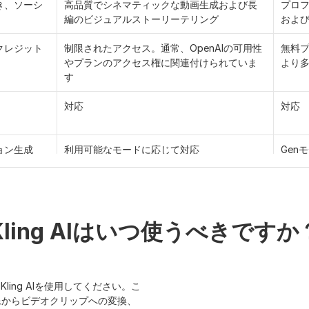
き、ソーシ
高品質でシネマティックな動画生成および長
プロフ
編のビジュアルストーリーテリング
およ
クレジット
制限されたアクセス。通常、OpenAIの可用性
無料
やプランのアクセス権に関連付けられていま
より
す
対応
対応
ョン生成
利用可能なモードに応じて対応
Gen
ドに応じて
アクセス権やモデルのバージョンに応じて、
通常
より長い映画のようなクリップを生成可能
され
、および被
極めて強力なシネマティックモーションとシ
コン
Kling AIはいつ使うべきですか
ーン理解
な編
フローに特
生成品質およびプロンプトベースの作成に特
動画
化
イム
ing AIを使用してください。こ
像からビデオクリップへの変換、
において初
シンプルなプロンプトベースのワークフロー
より