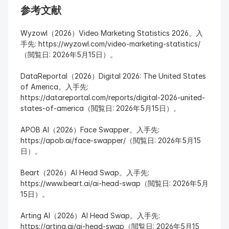
参考文献
Wyzowl（2026）Video Marketing Statistics 2026。入
手先: https://wyzowl.com/video-marketing-statistics/
（閲覧日: 2026年5月15日）。
DataReportal（2026）Digital 2026: The United States 
of America。入手先: 
https://datareportal.com/reports/digital-2026-united-
states-of-america（閲覧日: 2026年5月15日）。
APOB AI（2026）Face Swapper。入手先: 
https://apob.ai/face-swapper/（閲覧日: 2026年5月15
日）。
Beart（2026）AI Head Swap。入手先: 
https://www.beart.ai/ai-head-swap（閲覧日: 2026年5月
15日）。
Arting AI（2026）AI Head Swap。入手先: 
https://arting.ai/ai-head-swap（閲覧日: 2026年5月15