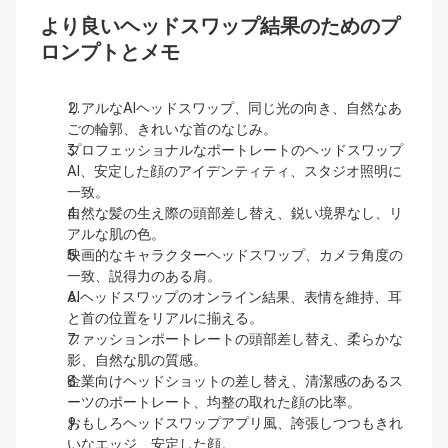
より良いヘッドスワップ結果のためのプ
ロンプトとメモ
リアルなAIヘッドスワップ、同じ光の向き、自然なあ
ごの輪郭、きれいな首のなじみ。
プロフェッショナルなポートレートのヘッドスワップ
AI、安定した顔のアイデンティティ、スタジオ照明に
一致。
自然な髪の生え際の頭部差し替え、鋭い境界なし、リ
アルな肌の色。
映画的なキャラクターヘッドスワップ、カメラ角度の
一致、説得力のある肩。
AIヘッドスワップのオンライン結果、表情を維持、耳
と首の位置をリアルに揃える。
ファッションポートレートの頭部差し替え、柔らかな
影、自然な肌の質感。
企業向けヘッドショットの差し替え、清潔感のあるス
ーツのポートレート、均整の取れた顔の比率。
おもしろヘッドスワップアプリ風、誇張しつつもきれ
いなエッジ、安定した顔。