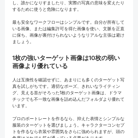
し、誰かになりすましたり、実際の写真の意味を変えたり
するために使うと危険になります。
最も安全なワークフローはシンプルです。自分が所有して
いる画像、または編集許可を得た画像を使い、文脈を正直
に保ち、画像が裏付けられないようなリアルな主張は避け
ましょう。
1枚の強いターゲット画像は10枚の弱い
画像より優れている
人は互換性を確認せずに、あまりにも多くのターゲット写
真を試しがちです。適切なポーズ、きれいなライティン
グ、見える首がそろった1枚のターゲット画像は、ドラマ
チックでも不一致な画像を詰め込んだフォルダより優れて
います。
プロのポートレートを作るなら、抑えた表情とシンプルな
服装のターゲットを選びましょう。キャラクターコンセプ
トを作るなら衣装や雰囲気をさらに強められますが、頭の
角度はそれでも筋が通っている必要があります。