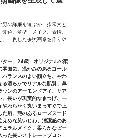
参照画像を生成して選
の顔の詳細を選ぶか、指示文と
、髪色、髪型、メイク、表情、
と、一貫した参照画像を作りや
バター、24歳、オリジナルの架
の雰囲気、温かみのあるゴール
、バランスのよい顔立ち、やわ
える滑らかでリアルな肌質、鼻
ラウンのアーモンドアイ、リア
ン、長いが現実的なまつげ、一
がやわらかく丸いまっすぐで上
した唇、艶のあるローズヌード
控えめな笑いじわ、清潔感のあ
チュラルメイク、柔らかなピー
入った長いストレートブロン