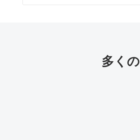
出力解像度
作業フローにより720P、F
SNS形式対応
9:16、1:1、16:9、4:3
補正後の商品編集
可能。商品の形、ラベル部
補正後のキャラク
可能。AIインフルエンサ
多くの
ター編集
動きの制御
動画補正 + ジェスチャ
Emir.
字幕対応
21k
字幕追加フローを内蔵
フォロワー
背景編集
背景編集 / 背景削除フロ
主な用途
商品動画、UGC広告、A
Jhonier Gomez
TikTok/Reels/Shorts、
137k
購読者
作業の連続性
補正 → 編集 → 解像度ア