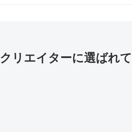
HD、QHD、4K
通
、元の比率を維持
分、背景、動きを引き続き調整
ー、アバター、顔、服装、動きの編集に対応
クリエイターに選ばれ
ー、カメラワーク、テンポを動き編集で調整
Subhan Qureshi
ELIT
26k
23k
フォロワー
フォ
ーを内蔵
Iインフルエンサー動画、トーキングアバター、
David Dato
Pro S
EC動画
70k
22k
購読者
購
ップ → 字幕 → 書き出しを1つの作業スペースで
補