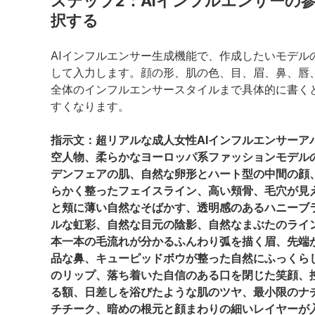
ステップ2：AIインフルエンサーの
択する
AIインフルエンサー生成機能で、作成したいモデル
して入力します。顔の形、肌の色、目、眉、鼻、唇
全体のインフルエンサースタイルまで具体的に書く
すくなります。
指示文：超リアルな成人女性AIインフルエンサーア
空人物、柔らかなヨーロッパ系ファッションモデル
デンフェアの肌、自然な卵形とハート型の中間の顔
らかく整ったフェイスライン、高い頬骨、毛穴が見
と頬に薄い自然なそばかす、透明感のあるハニーブ
ルな虹彩、自然な目元の陰影、自然なまぶたのライ
本一本の毛流れが分かるふんわり弧を描く眉、先端
品な鼻、キューピッドボウが整った自然にふっくら
のリップ、落ち着いた自信のある口を閉じた笑顔、
る額、日差しを浴びたような肌のツヤ、最小限のナ
チチーク、暗めの根元と顔まわりの細いレイヤーが