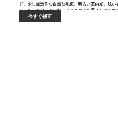
ド、少し無造作な自然な毛束、明るい室内光、浅い
テール、カジュアルなライフスタイル系インフルエ
今すぐ補正
い、ブランドロゴなし、文字なし、透かしなし。