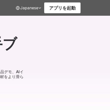
Select Language
アプリを起動
Japanese
手ブ
品デモ、AIイ
素材をより滑ら