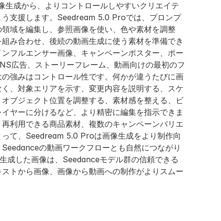
画像生成から、よりコントロールしやすいクリエイテ
援します。Seedream 5.0 Proでは、プロンプ
の領域を編集し、参照画像を使い、色や素材を調整
を組み合わせ、後続の動画生成に使う素材を準備でき
インフルエンサー画像、キャンペーンポスター、ポー
NS広告、ストーリーフレーム、動画向けの最初のフ
大の強みはコントロール性です。何かが違うたびに画
なく、対象エリアを示す、変更内容を説明する、スケ
、オブジェクト位置を調整する、素材感を整える、ビ
レイヤーに分けるなど、より精密に編集を指示できま
、再利用できる商品素材、複数のキャンペーンバリエ
、Seedream 5.0 Proは画像生成をより制作向
Seedanceの動画ワークフローとも自然につながり
Proで生成した画像は、Seedanceモデル群の信頼できる
キストから画像、画像から動画への制作がよりスムー