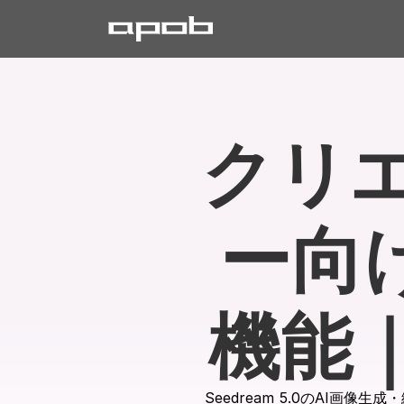
クリ
ー向け
機能
Seedream 5.0のAI