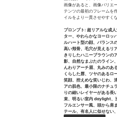
画像があると、画像バリエ
テンツの最初のフレームを
イルをより一貫させやすく
プロンプト: 超リアルな成
ター、やわらかなヨーロッ
ルハート型の顔、バランス
高い頬骨、毛穴が見えるリ
きりしたハニーブラウンの
影、自然なまぶたのライン、
んわりアーチ眉、丸みのあ
くらした唇、ツヤのあるロ
笑顔、控えめな笑いじわ、
アの肌色、最小限のナチュ
りの細いレイヤーがある長
束、明るい室内 daylig
フルエンサー風、頭から肩
テール、有名人に似せない