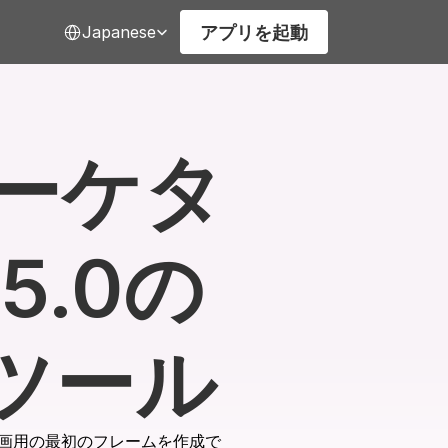
Select Language
アプリを起動
Japanese
ーケタ
5.0の
ツール
や動画用の最初のフレームを作成で