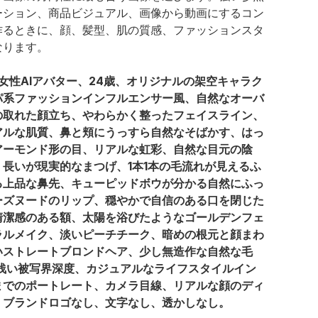
ーション、商品ビジュアル、画像から動画にするコン
作るときに、顔、髪型、肌の質感、ファッションスタ
なります。
人女性AIアバター、24歳、オリジナルの架空キャラク
パ系ファッションインフルエンサー風、自然なオーバ
の取れた顔立ち、やわらかく整ったフェイスライン、
アルな肌質、鼻と頬にうっすら自然なそばかす、はっ
アーモンド形の目、リアルな虹彩、自然な目元の陰
長いが現実的なまつげ、1本1本の毛流れが見えるふ
る上品な鼻先、キューピッドボウが分かる自然にふっ
ーズヌードのリップ、穏やかで自信のある口を閉じた
清潔感のある額、太陽を浴びたようなゴールデンフェ
ラルメイク、淡いピーチチーク、暗めの根元と顔まわ
いストレートブロンドヘア、少し無造作な自然な毛
ht、浅い被写界深度、カジュアルなライフスタイルイン
までのポートレート、カメラ目線、リアルな顔のディ
、ブランドロゴなし、文字なし、透かしなし。