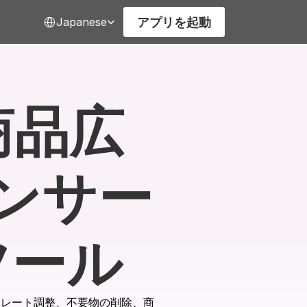
Select Language
アプリを起動
Japanese
商品広
ンサー
ツール
ートレート調整、不要物の削除、商