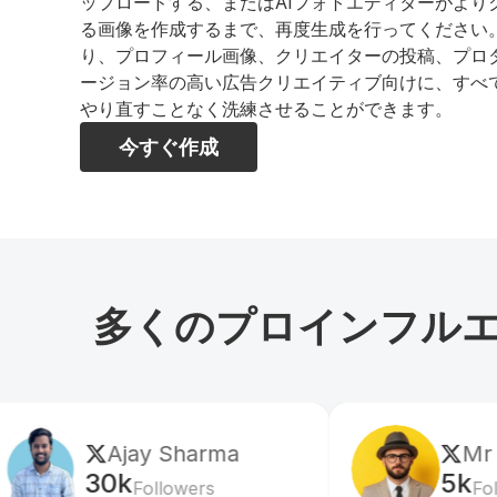
ップロードする、またはAIフォトエディターがより
る画像を作成するまで、再度生成を行ってください
り、プロフィール画像、クリエイターの投稿、プロ
ージョン率の高い広告クリエイティブ向けに、すべて
やり直すことなく洗練させることができます。
今すぐ作成
多くのプロインフルエ
y Sharma
Mr Shishir
5k
llowers
Followers