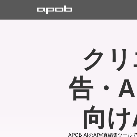
クリ
告・
向け
APOB AIのAI写真編集ツ