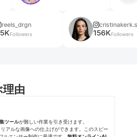
cristinakerk.studio
156K
Followers
ぶ理由
編集ツール
が難しい作業を引き受けます。
よりリアルな画像への仕上げができます。このスピー
フルエンサー制作に最適です。
無料オンラインAI