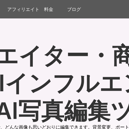
アフィリエイト
料金
ブログ
エイター・
AIインフルエ
AI写真編集
ールで、どんな画像も思いどおりに編集できます。背景変更、ポ