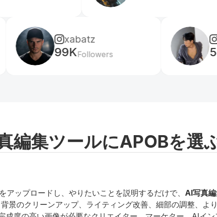
xabatz
reels_drgn
99K
55K
Followers
Followers
写真編集ツールにAPOBを選
写真をアップロードし、やりたいことを説明するだけで、
AI写真
換え、背景のクリーンアップ、ライティング改善、細部の調整、
完成度の高い画像が必要なクリエイター、マーケター、AIイン