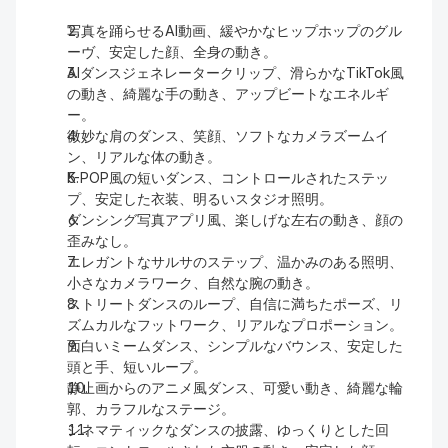
写真を踊らせるAI動画、緩やかなヒップホップのグル
ーヴ、安定した顔、全身の動き。
AIダンスジェネレータークリップ、滑らかなTikTok風
の動き、綺麗な手の動き、アップビートなエネルギ
ー。
微妙な肩のダンス、笑顔、ソフトなカメラズームイ
ン、リアルな体の動き。
K-POP風の短いダンス、コントロールされたステッ
プ、安定した衣装、明るいスタジオ照明。
ダンシング写真アプリ風、楽しげな左右の動き、顔の
歪みなし。
エレガントなサルサのステップ、温かみのある照明、
小さなカメラワーク、自然な腕の動き。
ストリートダンスのループ、自信に満ちたポーズ、リ
ズムカルなフットワーク、リアルなプロポーション。
面白いミームダンス、シンプルなバウンス、安定した
頭と手、短いループ。
静止画からのアニメ風ダンス、可愛い動き、綺麗な輪
郭、カラフルなステージ。
シネマティックなダンスの披露、ゆっくりとした回