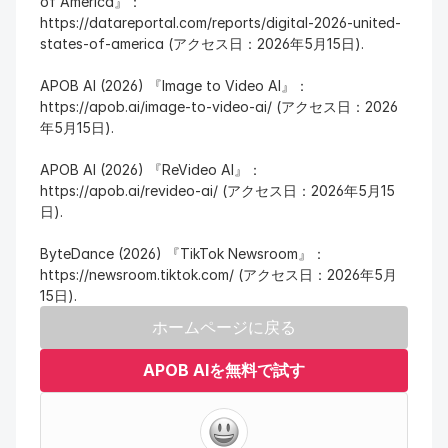
of America』：
https://datareportal.com/reports/digital-2026-united-
states-of-america (アクセス日：2026年5月15日).
APOB AI (2026) 『Image to Video AI』：
https://apob.ai/image-to-video-ai/ (アクセス日：2026
年5月15日).
APOB AI (2026) 『ReVideo AI』：
https://apob.ai/revideo-ai/ (アクセス日：2026年5月15
日).
ByteDance (2026) 『TikTok Newsroom』：
https://newsroom.tiktok.com/ (アクセス日：2026年5月
15日).
ホームページに戻る
APOB AIを無料で試す