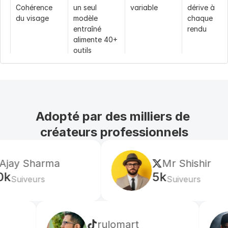
Cohérence 
un seul 
variable
dérive à 
du visage
modèle 
chaque 
entraîné 
rendu
alimente 40+ 
outils
Vidéo
4K, clonage 
clips courts
aucune
de 
storyboard, 
avatars 
Adopté par des milliers de 
parlants de 3 
min
créateurs professionnels
Voix
clonée & liée 
synchronisati
Offre 
à votre 
on labiale 
gratuite
Mr Shishir
personnage
uniquement
5k
Suiveurs
80 crédits 
Gains
30% 
Une 
chaque jour
d’affiliation + 
tarification 
partage des 
simple
revenus des 
rulomart
xaba