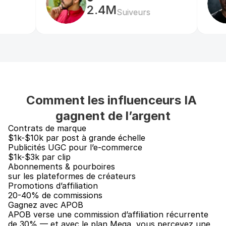
modèles 
2.4M
99K
Suiveurs
Su
publics
Nano — 
80 
Micro — 
5,000 
Gratuit
crédits/jour, 1 
$15/mo
crédits, 2 
modèle de 
modèles
portrait
Comment les influenceurs IA 
gagnent de l’argent
Contrats de marque
$1k-$10k par post à grande échelle
Publicités UGC pour l’e-commerce
$1k-$3k par clip
Abonnements & pourboires
sur les plateformes de créateurs
Promotions d’affiliation
20-40% de commissions
Gagnez avec APOB
APOB verse une commission d’affiliation récurrente 
de 30% — et avec le plan Mega, vous percevez une 