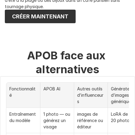
d’été à la plage ou des bijoux dans un café parisien sans 
tournage physique.
CRÉER MAINTENANT
APOB face aux 
alternatives
Fonctionnalit
APOB AI
Autres outils 
Générateurs
é
d’influenceur
d’images 
s
génériques
Entraînement 
1 photo — ou 
images de 
LoRA de 10-
du modèle
générez un 
référence ou 
20 photos
visage
éditeur