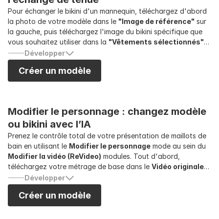
Pour échanger le bikini d'un mannequin, téléchargez d'abord
la photo de votre modèle dans le
"Image de référence"
sur
la gauche, puis téléchargez l'image du bikini spécifique que
vous souhaitez utiliser dans la
"Vêtements sélectionnés"
zone à droite. Assurer le
"Échange de vêtements"
Le mode
Développer
est mis en surbrillance en haut, et une fois que les deux
Créer un modèle
images sont prêtes, cliquez simplement sur le bouton
"Générer"
dans le coin inférieur droit pour permettre au
générateur de bikini IA de restituer la nouvelle tenue sur le
modèle.
Modifier le personnage : changez modèle 
ou bikini avec l’IA
Prenez le contrôle total de votre présentation de maillots de
bain en utilisant le
Modifier le personnage
mode au sein du
Modifier la vidéo (ReVideo)
modules. Tout d'abord,
téléchargez votre métrage de base dans le
Vidéo originale
boîte. Pour présenter différents modèles dans un même bikini,
Développer
ou pour échanger le style de bikini sur un seul modèle, il suffit
Créer un modèle
de fournir un
Image de référence
de votre look cible. Cela
garantit que votre bikini conserve son ajustement et son
mouvement parfaits tout en donnant à votre marque une