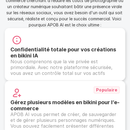
commerce cherchant à réduire les coûts de photographie ou 
un créateur numérique souhaitant bâtir une présence virale 
sur les réseaux sociaux, vous avez besoin d'un outil qui soit 
sécurisé, réaliste et conçu pour le succès commercial. Voici 
pourquoi APOB AI est le choix ultime :
Confidentialité totale pour vos créations 
en bikini IA
Nous comprenons que la vie privée est 
primordiale. Avec notre plateforme sécurisée, 
vous avez un contrôle total sur vos actifs 
numériques. Vous pouvez définir vos modèles 
personnalisés sur Privé, garantissant que vos 
Populaire
images et vidéos générées restent 
complètement cachées de la galerie publique. 
Votre contenu exclusif vous appartient à 100 %.
Gérez plusieurs modèles en bikini pour l’e-
commerce
APOB AI vous permet de créer, de sauvegarder 
et de gérer plusieurs personnages numériques. 
Vous pouvez facilement présenter différentes 