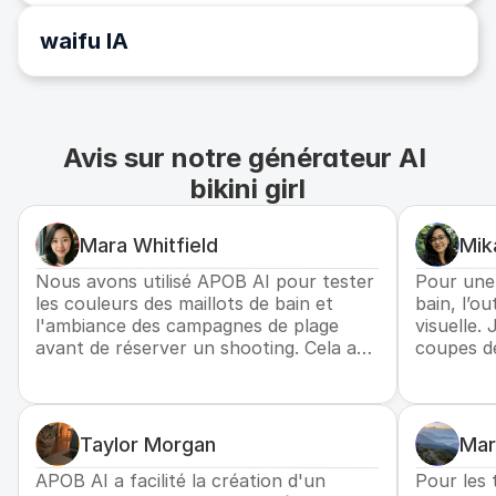
Le générateur de bikini IA peut être utilisé par les 
détaillants pour permettre aux consommateurs de 
waifu IA
déterminer comment un certain silouhette de bikini (par 
exemple, taille haute ou coulier halter) apparaîtrait sur 
un double numérique (jumeau numérique) (
LeewayHertz
, 
2024). Cette méthode "essayer avant d'acheter" élimine 
Avis sur notre générateur AI 
un défi clé associé à la mode en ligne : les expéditions de 
retour en raison d'un mauvais ajustement, estimées être 
bikini girl
un facteur clé derrière environ 70 % des retours de 
vêtements.
Mara Whitfield
Mik
Nous avons utilisé APOB AI pour tester
Pour une 
les couleurs des maillots de bain et
bain, l’ou
l'ambiance des campagnes de plage
visuelle.
avant de réserver un shooting. Cela a
coupes de
donné à notre équipe une manière saine
des arriè
et raffinée de comparer les idées de
que le c
style et de choisir la direction la plus
forte.
Taylor Morgan
Mar
APOB AI a facilité la création d'un
Pour les 