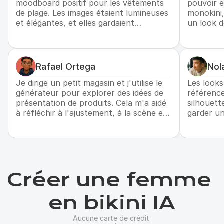
moodboard positif pour les vêtements
pouvoir 
de plage. Les images étaient lumineuses
monokini,
et élégantes, et elles gardaient
un look de
l'attention sur la tenue, la palette de
pour déci
couleurs et le cadre des vacances.
avant la 
Rafael Ortega
Nol
Je dirige un petit magasin et j'utilise le
Les looks
générateur pour explorer des idées de
référence
présentation de produits. Cela m'a aidé
silhouett
à réfléchir à l'ajustement, à la scène et
garder un
au style sans prétendre que l'image de
et axé su
l'IA est la photo du produit final.
valeur ch
Créer une femme 
en bikini IA
Aucune carte de crédit 