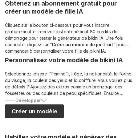
Obtenez un abonnement gratuit pour
créer un modèle de fille IA
Cliquez sur le bouton ci-dessous pour vous inscrire
gratuitement et recevoir instantanément 80 crédits de
démarrage pour tester le générateur de bikini IA. Une fois
connecté, cliquez sur “
Créer un modèle de portrait
” pour
commencer à personnaliser votre fille de bikini IA.
Personnalisez votre modèle de bikini IA
Sélectionnez le sexe (“Femme”), l'âge, la nationalité, la forme
du visage, la couleur des yeux et la coiffure. Vous voulez plus
de détails ? Ajoutez des extras comme un bronzage, des
fossettes ou des couleurs de peau spécifiques. Ensuite,
cliquez sur “Générer” et regardez votre modèle virtuel prendre
Développer
forme. Ou cliquez simplement sur “
Aléatoire
” pour une
Créer un modèle
surprise ! Notre générateur de bikini IA facilite et rend
amusant la création du modèle de bikini de vos rêves à portée
de main en quelques clics.
Habillez votre modèle et générez des 