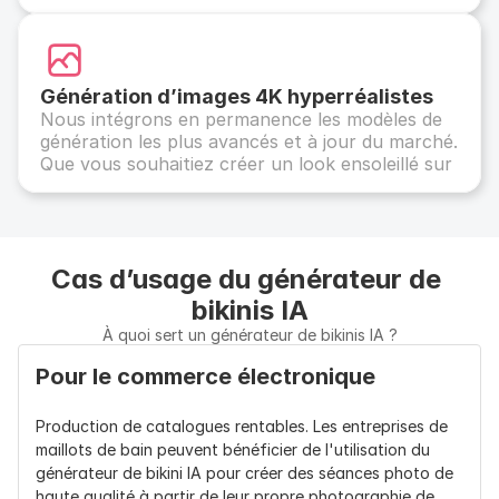
lignes de bikini sur divers types de corps, ethnies 
et esthétiques, ce qui en fait une solution 
incroyablement puissante et rentable pour les 
marchands d'e-commerce.
Génération d’images 4K hyperréalistes
Nous intégrons en permanence les modèles de 
génération les plus avancés et à jour du marché. 
Que vous souhaitiez créer un look ensoleillé sur 
une plage tropicale ou un cliché de mode haut 
de gamme, notre moteur garantit des textures 
de peau impeccables, un éclairage précis et des 
détails de tissu naturels.
Cas d’usage du générateur de 
bikinis IA
À quoi sert un générateur de bikinis IA ?
Pour le commerce électronique
Production de catalogues rentables. Les entreprises de 
maillots de bain peuvent bénéficier de l'utilisation du 
générateur de bikini IA pour créer des séances photo de 
haute qualité à partir de leur propre photographie de 