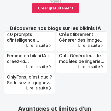
requise
Créer gratuitement
Découvrez nos blogs sur les bikinis IA
40 prompts
Créez librement :
d'intelligence
Générer des images
Lire la suite
Lire la suite
artificielle ultra-
et des vidéos de
réalistes de filles en
femmes sexy avec
Femme en bikini IA :
Outil Générateur de
bikini pour la
l'IA
créez-la
modèles de lingerie
photographie de
Lire la suite
Lire la suite
gratuitement en une
IA Gratuit en 2026
maillots de bain et
minute
de stations
OnlyFans, c’est quoi?
balnéaires
Séduisez et gagnez
Lire la suite
avec APOB AI
Avantages et limites d’un 