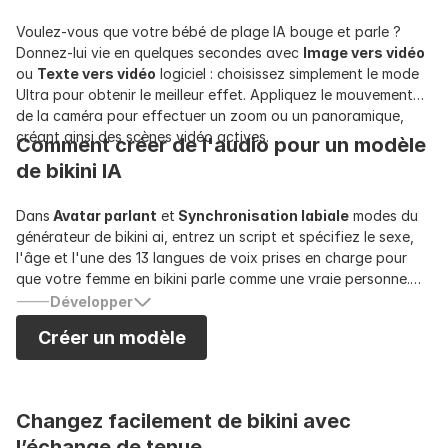
Voulez-vous que votre bébé de plage IA bouge et parle ?
Donnez-lui vie en quelques secondes avec
Image vers vidéo
ou
Texte vers vidéo
logiciel : choisissez simplement le mode
Ultra pour obtenir le meilleur effet. Appliquez le mouvement
de la caméra pour effectuer un zoom ou un panoramique,
créant ainsi des scènes vidéo actives.
Comment créer de l'audio pour un modèle
de bikini IA
Dans
Avatar parlant
et
Synchronisation labiale
modes du
générateur de bikini ai, entrez un script et spécifiez le sexe,
l'âge et l'une des 13 langues de voix prises en charge pour
que votre femme en bikini parle comme une vraie personne.
Avec notre générateur de bikini IA, vous ne créez pas
Développer
seulement un personnage : vous créez un influenceur
Créer un modèle
numérique à partir de zéro.
Changez facilement de bikini avec 
l’échange de tenue