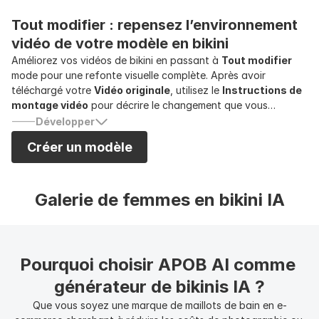
apparence fraîche et diversifiée dans chaque monture.
Tout modifier : repensez l’environnement 
vidéo de votre modèle en bikini
Améliorez vos vidéos de bikini en passant à
Tout modifier
mode pour une refonte visuelle complète. Après avoir
téléchargé votre
Vidéo originale
, utilisez le
Instructions de
montage vidéo
pour décrire le changement que vous
souhaitez voir, qu'il s'agisse de déplacer le tournage d'un
Développer
studio vers une île tropicale ou de changer l'éclairage pour
Créer un modèle
créer une ambiance chaleureuse au coucher du soleil. Votre
modèle de bikini IA apparaîtra dans la scène que vous
souhaitez. Ce générateur de bikini IA restitue la scène entière,
vous permettant de créer des campagnes atmosphériques
Galerie de femmes en bikini IA
haut de gamme à faible coût.
Pourquoi choisir APOB AI comme 
générateur de bikinis IA ?
Que vous soyez une marque de maillots de bain en e-