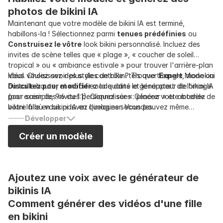
photos de bikini IA
Maintenant que votre modèle de bikini IA est terminé,
habillons-la ! Sélectionnez parmi
tenues prédéfinies
ou
Construisez le vôtre
look bikini personnalisé. Incluez des
invites de scène telles que « plage », « coucher de soleil
tropical » ou « ambiance estivale » pour trouver l'arrière-plan
idéal. Choisissez des styles de bikini tels que triangle, monokini
Vous voulez avoir plus de contrôle ? Trouver
Expert
Mode ou
ou taille haute, et modifiez la qualité et le rapport de l'image
Discutez pour modifier
mode dans le générateur de bikini IA
(par exemple, 9:6 ou 1:1). Cliquez sur « Générer » et obtenez
pour saisir des invites personnalisées : placez votre modèle de
votre fille en bikini IA en quelques secondes.
bikini là où vous pouvez l'imaginer. Vous pouvez même
transformer facilement votre femme bikini réaliste en une
Développer
femme animée.
Créer un modèle
Ajoutez une voix avec le générateur de 
bikinis IA
Comment générer des vidéos d'une fille
en bikini