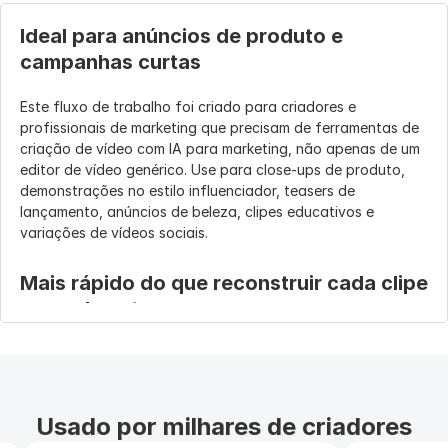
Ideal para anúncios de produto e 
campanhas curtas
Este fluxo de trabalho foi criado para criadores e 
profissionais de marketing que precisam de ferramentas de 
criação de vídeo com IA para marketing, não apenas de um 
editor de vídeo genérico. Use para close-ups de produto, 
demonstrações no estilo influenciador, teasers de 
lançamento, anúncios de beleza, clipes educativos e 
variações de vídeos sociais.
Mais rápido do que reconstruir cada clipe 
manualmente
Em vez de regravar o mesmo anúncio de produto, use IA 
para marketing em vídeo para gerar e editar várias versões 
a partir do mesmo avatar e da mesma referência de 
produto. Isso ajuda equipes pequenas a testar ganchos, 
Usado por milhares de criadores
cenas, formatos e estilos mantendo a produção da 