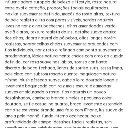
influenciadora europeia de beleza e lifestyle, rosto natural 
entre oval e coração, proporções faciais equilibradas, 
maxilar suavemente definido, maçãs do rosto altas, textura 
de pele realista e lisa com poros visíveis, sardas naturais 
leves no nariz e nas bochechas, olhos amendoados verde-
avelã claros, textura realista da íris, detalhe suave abaixo 
dos olhos, dobra natural da pálpebra, cílios longos porém 
realistas, sobrancelhas cheias suavemente arqueadas com 
fios individuais, nariz reto e refinado com ponta suavemente 
arredondada, lábios naturalmente cheios com arco do cupido 
definido, cor rosa suave nos lábios, sorriso confiante 
discreto de boca fechada, linhas de sorriso sutis, testa limpa, 
pele clara com subtom rosado quente, maquiagem natural 
mínima, blush pêssego suave, cabelo loiro dourado longo e 
levemente bagunçado com raiz mais escura e camadas 
suaves emoldurando o rosto, fios naturais um pouco 
desalinhados, camiseta branca simples e pequeno colar 
dourado, selfie casual no quarto, braço levemente estendido 
como se estivesse tirando uma foto com iPhone, luz suave da 
janela pela manhã, fundo interno acolhedor, baixa 
profundidade de campo, detalhes faciais realistas, sem 
semelhança com celebridades, sem logotipo de marca, sem 