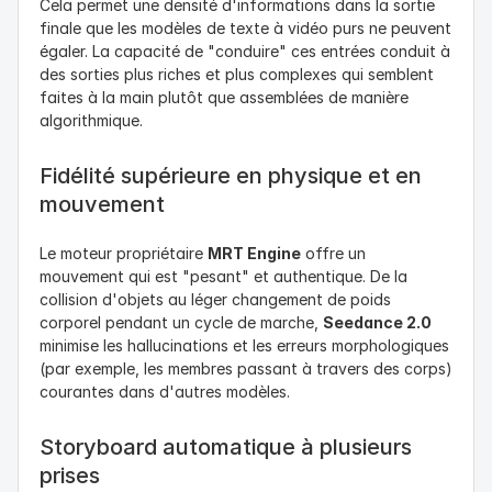
combattant Godzilla ou Will Smith mangeant des 
Cela permet une densité d'informations dans la sortie 
un seul tableau de bord fluide. Que vous créiez un 
spaghettis avec une intensité monstrueuse. Ces clips de 
finale que les modèles de texte à vidéo purs ne peuvent 
avatar parlant pour le marketing d'affiliation ou un récit 
4 à 15 secondes démontrent la capacité du modèle à 
égaler. La capacité de "conduire" ces entrées conduit à 
cinématographique, notre plateforme tout-en-un élimine 
interpréter des invites complexes et conflictuelles ("chat 
des sorties plus riches et plus complexes qui semblent 
la frustration technique liée au changement 
géant", "destruction de la ville") et à les fusionner en 
faites à la main plutôt que assemblées de manière 
d'applications, vous faisant gagner des heures de 
une narrative visuelle cohérente. Cela met en avant la 
algorithmique.
travail tout en maintenant une qualité de rendu 4K.
capacité du "moteur physique" à gérer l'échelle (la 
masse du chat géant) et la dynamique de destruction 
Fidélité supérieure en physique et en 
(bâtiments s'effondrant de manière réaliste). Cela ouvre 
mouvement
une nouvelle frontière pour les créateurs de mèmes et les 
artistes surréalistes, permettant la visualisation de 
Le moteur propriétaire 
MRT Engine
 offre un 
concepts "impossibles" avec une esthétique de haut 
mouvement qui est "pesant" et authentique. De la 
budget. Cela montre la compréhension sémantique de 
collision d'objets au léger changement de poids 
concepts disparates par Seedance 2.0.
corporel pendant un cycle de marche, 
Seedance 2.0
minimise les hallucinations et les erreurs morphologiques 
Production de vidéo musicale stylisée 
(par exemple, les membres passant à travers des corps) 
(Le "Kanye West impérial")
courantes dans d'autres modèles.
Un clip largement visionné a imaginé le rappeur Kanye 
Storyboard automatique à plusieurs 
West et Kim Kardashian comme des personnages dans 
prises
un drame impérial chinois traditionnel, avec un dialogue 