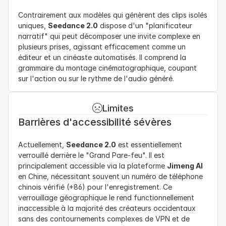
en mandarin et des costumes d'époque précis. Cela a 
Contrairement aux modèles qui génèrent des clips isolés 
démontré les capacités de transfert de style et de 
uniques, 
Seedance 2.0
 dispose d'un "planificateur 
synthèse culturelle de Seedance 2.0. Il a combiné des 
narratif" qui peut décomposer une invite complexe en 
ressemblances de célébrités spécifiques avec une 
plusieurs prises, agissant efficacement comme un 
esthétique distincte (drame d'époque chinois) et l'a 
éditeur et un cinéaste automatisés. Il comprend la 
synchronisé avec de l'audio (discours/chanson en 
grammaire du montage cinématographique, coupant 
mandarin). Cela illustre le potentiel de Seedance 2.0 dans 
sur l'action ou sur le rythme de l'audio généré.
la production de vidéos musicales et l'adaptation de 
contenus interculturels. Cela montre comment le modèle 
peut "remixer" la réalité en genres entièrement nouveaux 
Limites
tout en maintenant une reconnaissance faciale de haute 
Barrières d'accessibilité sévères
fidélité.
Actuellement, 
Seedance 2.0
 est essentiellement 
verrouillé derrière le "Grand Pare-feu". Il est 
principalement accessible via la plateforme 
Jimeng AI
en Chine, nécessitant souvent un numéro de téléphone 
chinois vérifié (+86) pour l'enregistrement. Ce 
verrouillage géographique le rend functionnellement 
inaccessible à la majorité des créateurs occidentaux 
sans des contournements complexes de VPN et de 