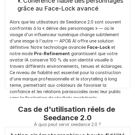
1. Cohérence fiable des personnages 
grâce au Face-Lock avancé
Alors que les utilisateurs de Seedance 2.0 sont souvent 
confrontés à la « dérive des personnages » — où le 
visage d'un influenceur numérique change subtilement 
d'une image à l'autre — APOB AI offre une solution 
définitive. Notre technologie avancée 
Face-Lock
 et 
notre mode 
Pro-Refinement
 garantissent que votre 
avatar IA conserve 100 % de son identité visuelle à 
travers différents environnements, tenues et éclairages. 
Ce niveau de fiabilité est essentiel pour la construction 
d'une marque professionnelle et le storytelling à long 
terme, permettant aux créateurs de favoriser la 
confiance et les relations parasociales avec leur public 
sans la frustration de résultats incohérents.
Cas de d'utilisation réels de 
2. Créativité durable grâce aux crédits 
Seedance 2.0
gratuits quotidiens
À quoi peut servir seedance 2.0 ?
L'un des plus grands obstacles avec Seedance 2.0 est le 