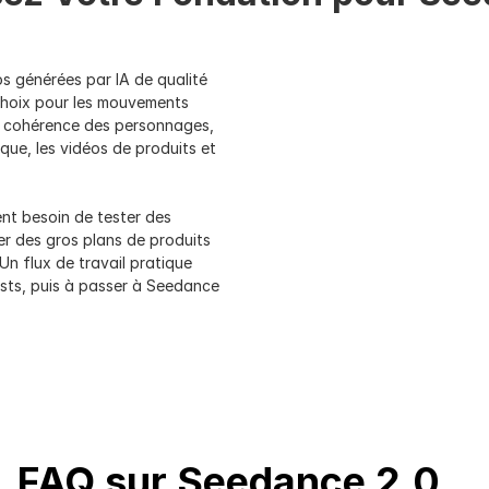
de qualité finale
Les scènes finales, les mouvements complexes, les 
ments 
plans multi-personnages, la cohérence des 
s générées par IA de qualité 
personnages
 choix pour les mouvements 
a cohérence des personnages, 
Modèle de production principal de pleine puissance
e, les vidéos de produits et 
nelle
Rendu final et scènes créatives complexes
t besoin de tester des 
r des gros plans de produits 
Un flux de travail pratique 
ests, puis à passer à Seedance 
FAQ sur Seedance 2.0