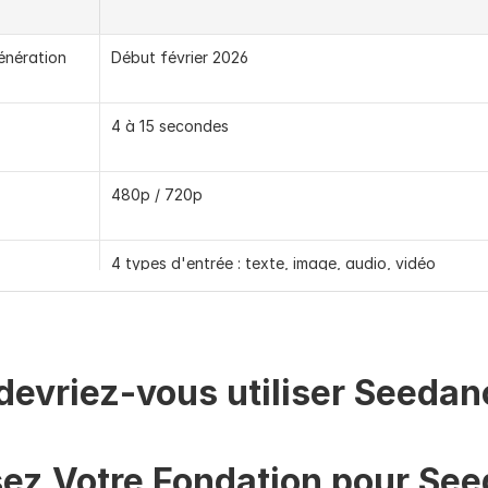
énération 
Début février 2026
4 à 15 secondes
480p / 720p
4 types d'entrée : texte, image, audio, vidéo
Jusqu'à 15 références : 3 vidéos + 9 images + 3 clips
audio
evriez-vous utiliser Seedan
re à 10x
Génération standard de qualité maximale, avec 
variante rapide disponible
ez Votre Fondation pour Se
Consommation de crédits plus élevée pour un rendu 