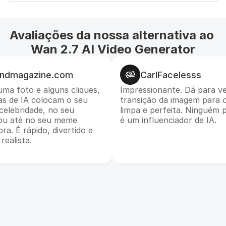
Avaliações da nossa alternativa ao 
Wan 2.7 AI Video Generator
andmagazine.com
CarlFacelesss
ma foto e alguns cliques,
Impressionante. Dá para v
as de IA colocam o seu
transição da imagem para o
celebridade, no seu
limpa e perfeita. Ninguém 
ou até no seu meme
é um influenciador de IA.
ra. É rápido, divertido e
realista.