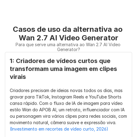
Wan 2.2 
e vídeos 
refinados e 
destaca a 
sociais
vídeos 
geração de 
prontos par
vídeos de 5 
campanhas
Casos de uso da alternativa ao 
segundos
Wan 2.7 AI Video Generator
Qualidade de 
Bom 
Movimento 
Maior 
Para que serve uma alternativa ao Wan 2.7 AI Video 
Generator?
Movimento
movimento 
mais fluido e 
estabilidade
de código 
melhor 
de 
1: Criadores de vídeos curtos que 
aberto, mas 
acompanham
movimento, 
transformam uma imagem em clipes 
cenas 
ento de 
movimento 
virais
complexas 
prompts do 
de câmera e
podem 
que o 
consistência
precisar de 
posicioname
do assunto
Criadores precisam de ideias novas todos os dias, mas 
novas 
nto do Wan 
gravar para TikTok, Instagram Reels e YouTube Shorts 
tentativas
2.2
cansa rápido. Com o fluxo de IA de imagem para vídeo 
estilo Wan do APOB AI, um retrato, influenciador com IA 
Melhor Para
Pesquisa, 
Clipes de 
Demonstra
ou personagem vira vários clipes para redes sociais, com 
testes de 
produtos, 
es de 
movimento natural, câmera suave e expressão viva. 
código 
vídeos de 
produtos 
(Investimento em recortes de vídeo curto, 2026)
aberto, 
influenciador
finais, vídeo