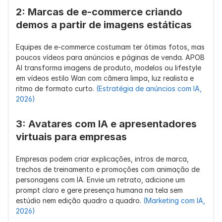
fluxos de 
es de IA, 
com 
2: Marcas de e-commerce criando 
trabalho 
reels de 
avatares, 
demos a partir de imagens estáticas
ComfyUI/loc
estilo de 
anúncios 
ais e 
vida, 
cinematogr
Equipes de e-commerce costumam ter ótimas fotos, mas 
experimentos 
anúncios 
ficos e 
poucos vídeos para anúncios e páginas de venda. APOB 
com prompts
sociais
conteúdo de
AI transforma imagens de produto, modelos ou lifestyle 
marca em 
em vídeos estilo Wan com câmera limpa, luz realista e 
formato 
ritmo de formato curto. 
(Estratégia de anúncios com IA, 
curto
2026)
Dificuldade 
Mais técnico 
Fluxo de 
Melhor para
do Fluxo de 
se usado 
trabalho 
usuários que
3: Avatares com IA e apresentadores 
Trabalho
localmente; 
hospedado 
desejam 
virtuais para empresas
pode exigir 
para 
resultados 
arquivos de 
criadores 
prontos par
Empresas podem criar explicações, intros de marca, 
modelo, 
mais simples
produção 
trechos de treinamento e promoções com animação de 
configuraçã
sem 
personagens com IA. Envie um retrato, adicione um 
o de GPU e 
configuraç
prompt claro e gere presença humana na tela sem 
configuraçã
o técnica
estúdio nem edição quadro a quadro. 
(Marketing com IA, 
o de fluxo de 
2026)
trabalho