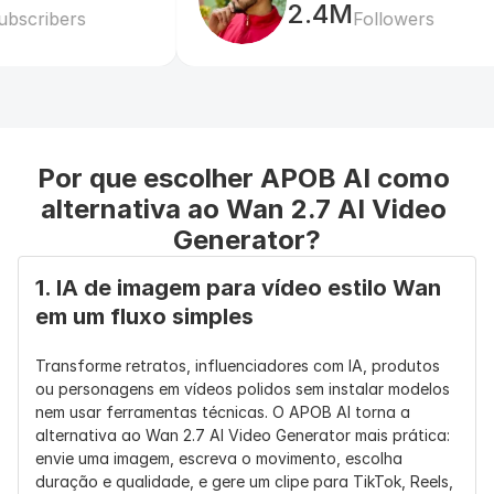
2.4M
modelo 
Followers
denso TI2V-
5B
Texto para 
Sim
Sim
Sim
Vídeo
Por que escolher APOB AI como 
Imagem para 
Sim
Sim
Sim
Vídeo
alternativa ao Wan 2.7 AI Video 
Generator?
Híbrido Texto 
Sim, o TI2V-
Sim, 
Sim, 
+ Imagem 
5B suporta 
posicionado 
posicionado
1. IA de imagem para vídeo estilo Wan 
para Vídeo
T2V + I2V
para fluxos 
para fluxos 
em um fluxo simples
de trabalho 
de trabalho 
de prompt + 
de vídeo 
referência
mais 
Transforme retratos, influenciadores com IA, produtos 
robustos 
ou personagens em vídeos polidos sem instalar modelos 
orientados 
nem usar ferramentas técnicas. O APOB AI torna a 
por 
alternativa ao Wan 2.7 AI Video Generator mais prática: 
referência
envie uma imagem, escreva o movimento, escolha 
duração e qualidade, e gere um clipe para TikTok, Reels, 