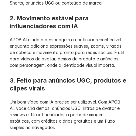
Resolução 
480P e 720P 
Comumente 
Melhor 
Shorts, anúncios UGC ou conteúdo de marca.
Suportada
para 
posicionado 
posicionado
modelos 
para entrega 
para fluxos 
2. Movimento estável para 
A14B; TI2V-
de criadores 
de trabalho 
influenciadores com IA
5B suporta 
em HD
de HD de 
720P
maior 
APOB AI ajuda o personagem a continuar reconhecível 
qualidade / 
enquanto adiciona expressões suaves, zooms, viradas 
entrega fin
de cabeça e movimento pronto para redes sociais. É útil 
Taxa de 
para vídeos de avatar, demos de produto e anúncios 
TI2V-5B 
Fluxo de 
Fluxo de 
Quadros 
com personagem, onde a identidade visual importa.
suporta 
trabalho HD 
trabalho de 
(Frame Rate)
720P a 
voltado para 
maior 
24fps
o criador, a 
qualidade, a
3. Feito para anúncios UGC, produtos e 
taxa de 
taxa de 
clipes virais
quadros 
quadros 
depende das 
depende da
Um bom vídeo com IA precisa ser utilizável. Com APOB 
configuraçõe
configuraç
AI, você cria demos, anúncios UGC, intros de avatar e 
s da 
s da 
reviews estilo influenciador a partir de imagens 
plataforma
plataforma
estáticas, com créditos diários gratuitos e um fluxo 
simples no navegador.
Duração 
O card de 
Melhor para 
Melhor para
Típica
modelo do 
clipes curtos 
clipes curtos