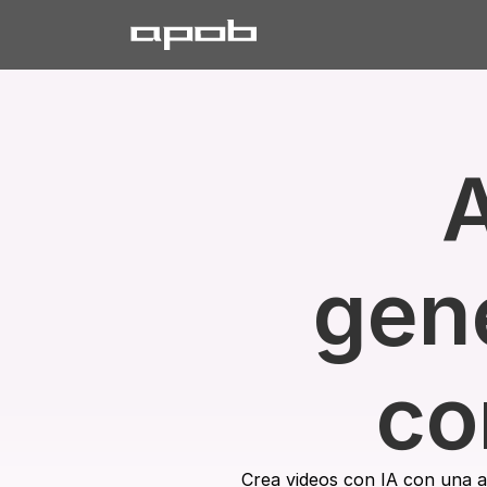
A
gene
co
Crea videos con IA con una al