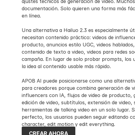
ajustes técnicos de generación de video. Muchos
documentación. Solo quieren una forma más fácil
en línea.
Una alternativa a Hailuo 2.3 es especialmente úti
necesitan contenido práctico: videos de influenc
producto, anuncios estilo UGC, videos hablados, c
contenido de texto a video, videos para redes soc
campaña. En lugar de solo probar prompts, los u
la idea al contenido usable más rápido.
APOB AI puede posicionarse como una alternativ
para creadores porque combina generación de vid
influencers con IA, flujos de video de producto, 
edición de video, subtítulos, extensión de video, 
herramientas de talking video en un solo lugar. S
perfecto, los usuarios pueden seguir editando con
character, edit motion y edit everything.
CREAR AHORA