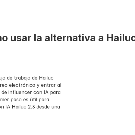
suarios que valoran 
a marketing, no solo 
 usar la alternativa a Hailu
jo de trabajo de Hailuo 
eo electrónico y entrar al 
de influencer con IA para 
mer paso es útil para 
n IA Hailuo 2.3 desde una 