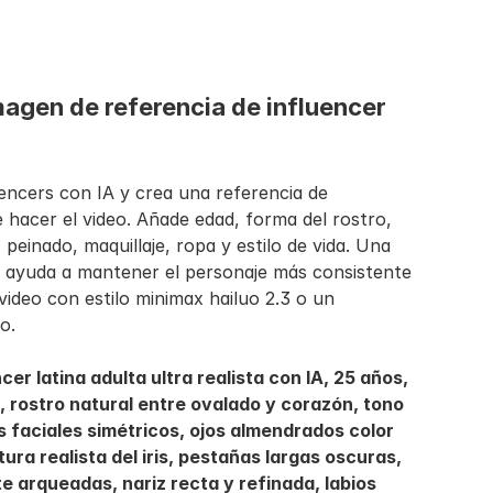
agen de referencia de influencer 
encers con IA y crea una referencia de 
e hacer el video. Añade edad, forma del rostro, 
 peinado, maquillaje, ropa y estilo de vida. Una 
a ayuda a mantener el personaje más consistente 
deo con estilo minimax hailuo 2.3 o un 
o.
er latina adulta ultra realista con IA, 25 años, 
l, rostro natural entre ovalado y corazón, tono 
os faciales simétricos, ojos almendrados color 
ra realista del iris, pestañas largas oscuras, 
arqueadas, nariz recta y refinada, labios 