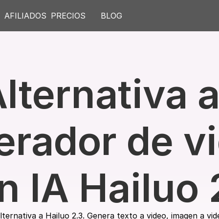
S
AFILIADOS
PRECIOS
BLOG
lternativa al
rador de vi
n IA Hailuo 
ternativa a Hailuo 2.3. Genera texto a video, imagen a vide