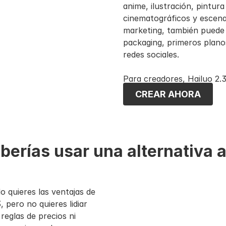
anime, ilustración, pintura
cinematográficos y escena
marketing, también puede
packaging, primeros planos
redes sociales.
Para creadores, Hailuo 2.
sujeto, escena, acción, mo
CREAR AHORA
y resolución. Admite video
para videos de 6 segundos
erías usar una alternativa a
 quieres las ventajas de 
pero no quieres lidiar 
eglas de precios ni 