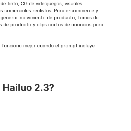
 de tinta, CG de videojuegos, visuales 
s comerciales realistas. Para e-commerce y 
 generar movimiento de producto, tomas de 
 de producto y clips cortos de anuncios para 
3 funciona mejor cuando el prompt incluye 
vimiento de cámara, iluminación, estilo, duración 
s de 6 y 10 segundos, salida 768P y salida 1080P 
.
 Hailuo 2.3?