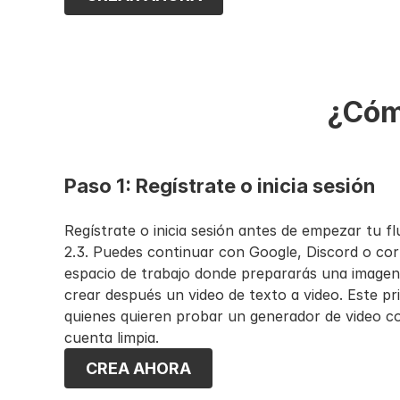
Esto hace que APOB AI sea más adecuado para u
velocidad, flujos repetibles y contenido listo par
pruebas de modelo.
¿Cómo
Paso 1: Regístrate o inicia sesión
Regístrate o inicia sesión antes de empezar tu flu
2.3. Puedes continuar con Google, Discord o corr
espacio de trabajo donde prepararás una imagen 
crear después un video de texto a video. Este pri
quienes quieren probar un generador de video co
cuenta limpia.
CREA AHORA