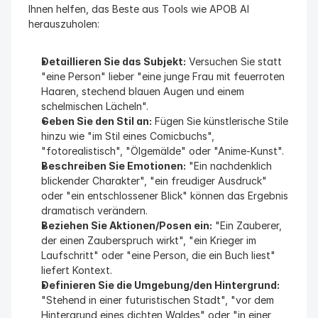
Ihnen helfen, das Beste aus Tools wie APOB AI 
herauszuholen:
Detaillieren Sie das Subjekt:
 Versuchen Sie statt 
"eine Person" lieber "eine junge Frau mit feuerroten 
Haaren, stechend blauen Augen und einem 
schelmischen Lächeln".
Geben Sie den Stil an:
 Fügen Sie künstlerische Stile 
hinzu wie "im Stil eines Comicbuchs", 
"fotorealistisch", "Ölgemälde" oder "Anime-Kunst".
Beschreiben Sie Emotionen:
 "Ein nachdenklich 
blickender Charakter", "ein freudiger Ausdruck" 
oder "ein entschlossener Blick" können das Ergebnis 
dramatisch verändern.
Beziehen Sie Aktionen/Posen ein:
 "Ein Zauberer, 
der einen Zauberspruch wirkt", "ein Krieger im 
Laufschritt" oder "eine Person, die ein Buch liest" 
liefert Kontext.
Definieren Sie die Umgebung/den Hintergrund:
"Stehend in einer futuristischen Stadt", "vor dem 
Hintergrund eines dichten Waldes" oder "in einer 