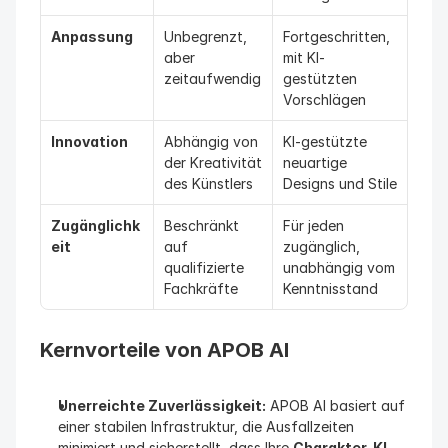
Anpassung
Unbegrenzt, 
Fortgeschritten, 
aber 
mit KI-
zeitaufwendig
gestützten 
Vorschlägen
Innovation
Abhängig von 
KI-gestützte 
der Kreativität 
neuartige 
des Künstlers
Designs und Stile
Zugänglichk
Beschränkt 
Für jeden 
eit
auf 
zugänglich, 
qualifizierte 
unabhängig vom 
Fachkräfte
Kenntnisstand
Kernvorteile von APOB AI
Unerreichte Zuverlässigkeit:
 APOB AI basiert auf 
einer stabilen Infrastruktur, die Ausfallzeiten 
minimiert und sicherstellt, dass Ihre 
Charakter-KI