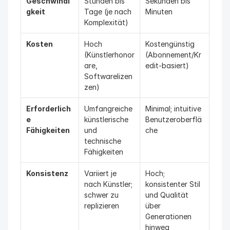
Geschwindi
Stunden bis 
Sekunden bis 
gkeit
Tage (je nach 
Minuten
Komplexität)
Kosten
Hoch 
Kostengünstig 
(Künstlerhonor
(Abonnement/Kr
are, 
edit-basiert)
Softwarelizen
zen)
Erforderlich
Umfangreiche 
Minimal; intuitive 
e 
künstlerische 
Benutzeroberflä
Fähigkeiten
und 
che
technische 
Fähigkeiten
Konsistenz
Variiert je 
Hoch; 
nach Künstler; 
konsistenter Stil 
schwer zu 
und Qualität 
replizieren
über 
Generationen 
hinweg