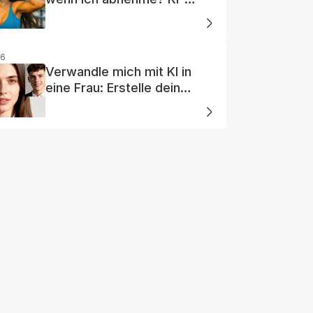
Visualisierung
26
Verwandle mich mit KI in
eine Frau: Erstelle dein
perfektes KI-Frauenporträt