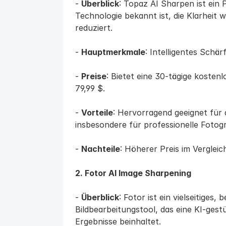
- 
Überblick
: Topaz AI Sharpen ist ein 
Technologie bekannt ist, die Klarheit w
reduziert.
- 
Hauptmerkmale
: Intelligentes Sch
- 
Preise
: Bietet eine 30-tägige kostenl
79,99 $.
- 
Vorteile
: Hervorragend geeignet für q
insbesondere für professionelle Fotog
- 
Nachteile
: Höherer Preis im Vergleic
2. Fotor AI Image Sharpening
- 
Überblick
: Fotor ist ein vielseitiges,
Bildbearbeitungstool, das eine KI-gest
Ergebnisse beinhaltet.