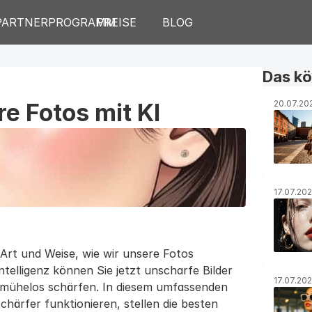
PARTNERPROGRAMM
PREISE
BLOG
Das kö
re Fotos mit KI
20.07.20
17.07.20
 Art und Weise, wie wir unsere Fotos 
ntelligenz können Sie jetzt unscharfe Bilder 
17.07.20
 mühelos schärfen. In diesem umfassenden 
härfer funktionieren, stellen die besten 