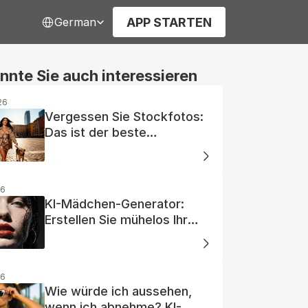
Select Language
APP STARTEN
German
nnte Sie auch interessieren
26
Vergessen Sie Stockfotos:
Das ist der beste
kostenlose KI-Foto-
Generator
26
KI-Mädchen-Generator:
Erstellen Sie mühelos Ihr
Traum-KI-Mädchen
26
Wie würde ich aussehen,
wenn ich abnehme? KI-