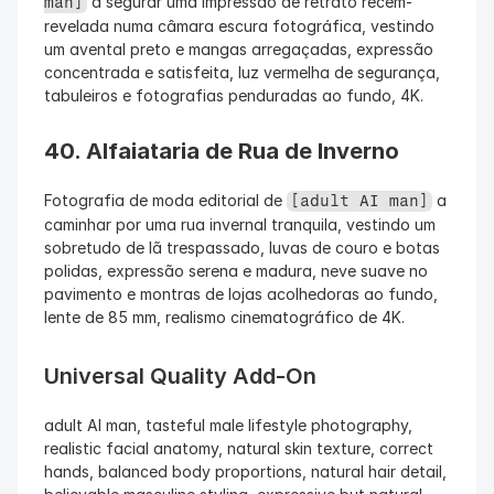
 a segurar uma impressão de retrato recém-
man]
revelada numa câmara escura fotográfica, vestindo 
um avental preto e mangas arregaçadas, expressão 
concentrada e satisfeita, luz vermelha de segurança, 
tabuleiros e fotografias penduradas ao fundo, 4K.
40. Alfaiataria de Rua de Inverno
Fotografia de moda editorial de 
 a 
[adult AI man]
caminhar por uma rua invernal tranquila, vestindo um 
sobretudo de lã trespassado, luvas de couro e botas 
polidas, expressão serena e madura, neve suave no 
pavimento e montras de lojas acolhedoras ao fundo, 
lente de 85 mm, realismo cinematográfico de 4K.
Universal Quality Add-On
adult AI man, tasteful male lifestyle photography, 
realistic facial anatomy, natural skin texture, correct 
hands, balanced body proportions, natural hair detail, 