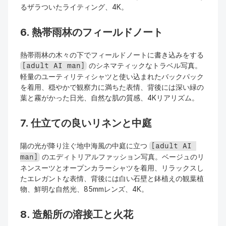
るザラついたライティング、4K。
6. 熱帯雨林のフィールドノート
熱帯雨林の木々の下でフィールドノートに書き込みをする 
 のシネマティックなトラベル写真。
[adult AI man]
軽量のユーティリティシャツと使い込まれたバックパック
を着用、穏やかで観察力に満ちた表情、背後には深い緑の
葉と霧がかった日光、自然な肌の質感、4Kリアリズム。
7. 仕立ての良いリネンと中庭
陽の光が降り注ぐ地中海風の中庭に立つ 
[adult AI 
 のエディトリアルファッション写真。ベージュのリ
man]
ネンスーツとオープンカラーシャツを着用、リラックスし
たエレガントな表情、背後には白い石壁と鉢植えの観葉植
物、鮮明な自然光、85mmレンズ、4K。
8. 造船所の溶接工と火花