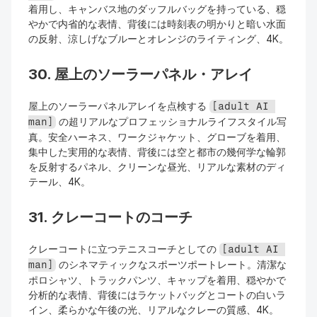
着用し、キャンバス地のダッフルバッグを持っている、穏
やかで内省的な表情、背後には時刻表の明かりと暗い水面
の反射、涼しげなブルーとオレンジのライティング、4K。
30. 屋上のソーラーパネル・アレイ
屋上のソーラーパネルアレイを点検する 
[adult AI 
 の超リアルなプロフェッショナルライフスタイル写
man]
真。安全ハーネス、ワークジャケット、グローブを着用、
集中した実用的な表情、背後には空と都市の幾何学な輪郭
を反射するパネル、クリーンな昼光、リアルな素材のディ
テール、4K。
31. クレーコートのコーチ
クレーコートに立つテニスコーチとしての 
[adult AI 
 のシネマティックなスポーツポートレート。清潔な
man]
ポロシャツ、トラックパンツ、キャップを着用、穏やかで
分析的な表情、背後にはラケットバッグとコートの白いラ
イン、柔らかな午後の光、リアルなクレーの質感、4K。