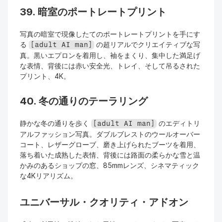
39. 暗室のポートレートプリント
写真の暗室で現像したてのポートレートプリントを手にす
る 
 の超リアルでクリエイティブな写
[adult AI man]
真。黒いエプロンを着用し、袖をまくり、集中した満足げ
な表情、背後には赤い安全光、トレイ、そして吊るされた
プリント、4K。
40. 冬の通りのテーラリング
静かな冬の通りを歩く 
 のエディトリ
[adult AI man]
アルファッション写真。ダブルブレストのウールオーバー
コート、レザーグローブ、磨き上げられたブーツを着用、
落ち着いた成熟した表情、背後には路面の柔らかな雪と温
かみのあるショップの窓、85mmレンズ、シネマティック
な4Kリアリズム。
ユニバーサル・クオリティ・アドオン