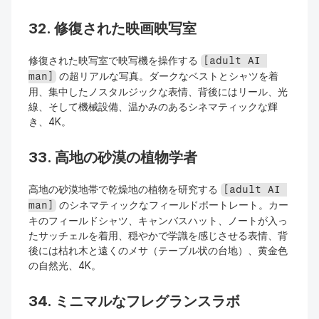
32. 修復された映画映写室
修復された映写室で映写機を操作する 
[adult AI 
 の超リアルな写真。ダークなベストとシャツを着
man]
用、集中したノスタルジックな表情、背後にはリール、光
線、そして機械設備、温かみのあるシネマティックな輝
き、4K。
33. 高地の砂漠の植物学者
高地の砂漠地帯で乾燥地の植物を研究する 
[adult AI 
 のシネマティックなフィールドポートレート。カー
man]
キのフィールドシャツ、キャンバスハット、ノートが入っ
たサッチェルを着用、穏やかで学識を感じさせる表情、背
後には枯れ木と遠くのメサ（テーブル状の台地）、黄金色
の自然光、4K。
34. ミニマルなフレグランスラボ