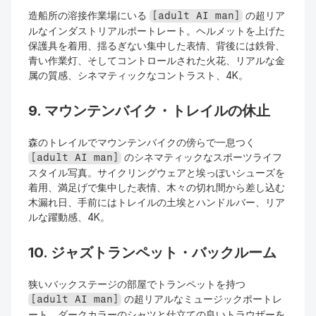
造船所の溶接作業場にいる 
 の超リア
[adult AI man]
ルなインダストリアルポートレート。ヘルメットを上げた
保護具を着用、揺るぎない集中した表情、背後には鉄骨、
青い作業灯、そしてコントロールされた火花、リアルな金
属の質感、シネマティックなコントラスト、4K。
9. マウンテンバイク・トレイルの休止
森のトレイルでマウンテンバイクの傍らで一息つく 
 のシネマティックなスポーツライフ
[adult AI man]
スタイル写真。サイクリングウェアと埃っぽいシューズを
着用、満足げで集中した表情、木々の切れ間から差し込む
木漏れ日、手前にはトレイルの土埃とハンドルバー、リア
ルな躍動感、4K。
10. ジャズトランペット・バックルーム
狭いバックステージの部屋でトランペットを持つ 
 の超リアルなミュージックポートレ
[adult AI man]
ート。ダークカラーのシャツと仕立ての良いトラウザーを