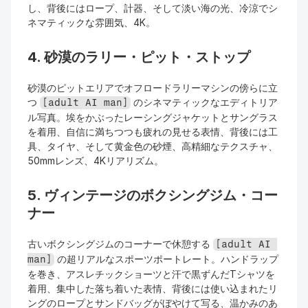
し、背後にはロープ、計器、そして淡い海の光、冷涼でシ
ネマティックな雰囲気、4K。
4. 砂漠のラリー・ピット・ストップ
砂漠のピットエリアでオフロードラリーマシンの傍らに立
つ 
 のシネマティックなエディトリア
[adult AI man]
ル写真。埃をかぶったレーシングジャケットとサングラス
を着用、自信に満ちつつも疲れの見せる表情、背後には工
具、タイヤ、そして黄金色の砂煙、高精細なテクスチャ、
50mmレンズ、4Kリアリズム。
5. ヴィンテージのボクシングジム・コー
ナー
古いボクシングジムのコーナーで休憩する 
[adult AI 
 の超リアルなスポーツポートレート。ハンドラップ
man]
を巻き、アスレチックショーツと汗で黒ずんだTシャツを
着用、集中した落ち着いた表情、背後には使い込まれたリ
ングのロープとサンドバッグがぼやけて写る、温かみのあ