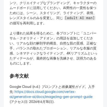
ンツ、クリエイティブなブランディング、キャラクターの
ムードボードに活用してください。AI男性の一貫性を保つ
ためには、シーン、スタイリング、ライティング、表情、
レンズスタイルのみを変更し、同じ 
[adult AI man]
の描写を再利用します。
より優れた結果を得るために、各プロンプトに「ユニバー
サル・クオリティ・アドオン」の用語を追加してくださ
い。リアルな顔の解剖学的構造、自然な肌の質感、正確な
手、バランスの取れたプロポーション、リアルな衣服の質
感、シネマティックなライティング、4Kリアリズムといっ
たディテールが、最終的な画像を洗練させ、説得力のある
ものにします。
参考文献
Google Cloud (n.d.) 
プロンプトと画像属性ガイド
。入手
先: 
https://docs.cloud.google.com/vertex-
ai/generative-ai/docs/image/img-gen-prompt-guide
(アクセス日: 2026年6月18日).