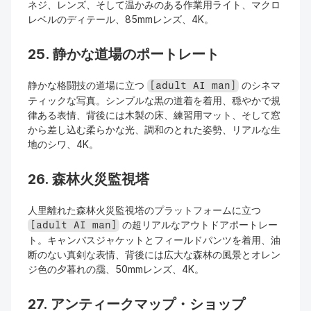
ネジ、レンズ、そして温かみのある作業用ライト、マクロ
レベルのディテール、85mmレンズ、4K。
25. 静かな道場のポートレート
静かな格闘技の道場に立つ 
 のシネマ
[adult AI man]
ティックな写真。シンプルな黒の道着を着用、穏やかで規
律ある表情、背後には木製の床、練習用マット、そして窓
から差し込む柔らかな光、調和のとれた姿勢、リアルな生
地のシワ、4K。
26. 森林火災監視塔
人里離れた森林火災監視塔のプラットフォームに立つ 
 の超リアルなアウトドアポートレー
[adult AI man]
ト。キャンバスジャケットとフィールドパンツを着用、油
断のない真剣な表情、背後には広大な森林の風景とオレン
ジ色の夕暮れの靄、50mmレンズ、4K。
27. アンティークマップ・ショップ