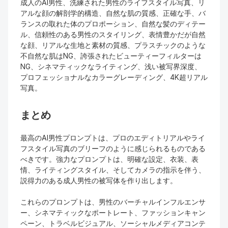
成人のAI男性、洗練された男性のライフスタイル写真、リ
アルな顔の解剖学的構造、自然な肌の質感、正確な手、バ
ランスの取れた体のプロポーション、自然な髪のディテー
ル、信頼性のある男性のスタイリング、表情豊かだが自然
な顔、リアルな生地と素材の質感、プラスチックのような
不自然な肌はNG、誇張されたビューティーフィルターは
NG、シネマティックなライティング、浅い被写界深度、
プロフェッショナルなカラーグレーディング、4K超リアル
写真。
まとめ
最高のAI男性プロンプトは、プロのエディトリアルやライ
フスタイル写真のブリーフのように感じられるものである
べきです。強力なプロンプトは、明確な設定、衣装、表
情、ライティングスタイル、そしてカメラの指示を伴う、
説得力のある成人男性の被写体を作り出します。
これらのプロンプトは、男性のバーチャルインフルエンサ
ー、シネマティックなポートレート、ファッションキャン
ペーン、トラベルビジュアル、ソーシャルメディアコンテ