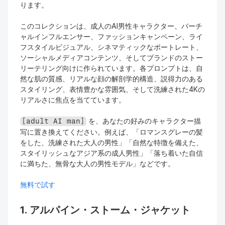
ります。
このコレクションは、成人のAI男性キャラクター、バーチ
ャルインフルエンサー、ファッションキャンペーン、ライ
フスタイルビジュアル、シネマティックなポートレート、
ソーシャルメディアコンテンツ、そしてブランドのストー
リーテリング向けに作られています。各プロンプトは、自
然な肌の質感、リアルな顔の解剖学的構造、説得力のある
スタイリング、表情豊かな雰囲気、そして洗練された4Kの
リアルさに焦点を当てています。
 を、あなたの好みのキャラクター描
[adult AI man]
写に置き換えてください。例えば、「ロマンスグレーの髪
をした、洗練された大人の男性」「自然な特徴を備えた、
スタイリッシュなアジア系の成人男性」「落ち着いた自信
に満ちた、無骨な大人の男性モデル」などです。
無料で試す
1. アルパイン・ストーム・ジャケット