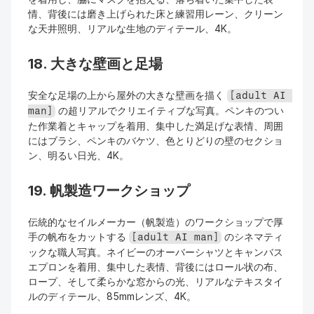
情、背後には磨き上げられた床と練習用レーン、クリーン
な天井照明、リアルな生地のディテール、4K。
18. 大きな壁画と足場
安全な足場の上から屋外の大きな壁画を描く 
[adult AI 
 の超リアルでクリエイティブな写真。ペンキのつい
man]
た作業着とキャップを着用、集中した満足げな表情、周囲
にはブラシ、ペンキのバケツ、色とりどりの壁のセクショ
ン、明るい日光、4K。
19. 帆製造ワークショップ
伝統的なセイルメーカー（帆製造）のワークショップで厚
手の帆布をカットする 
 のシネマティ
[adult AI man]
ックな職人写真。ネイビーのオーバーシャツとキャンバス
エプロンを着用、集中した表情、背後にはロール状の布、
ロープ、そして柔らかな窓からの光、リアルなテキスタイ
ルのディテール、85mmレンズ、4K。