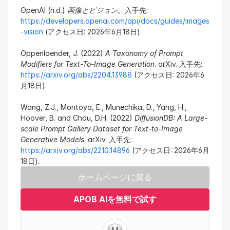
OpenAI (n.d.) 
画像とビジョン
。入手先: 
https://developers.openai.com/api/docs/guides/images
-vision
 (アクセス日: 2026年6月18日).
Oppenlaender, J. (2022) 
A Taxonomy of Prompt 
Modifiers for Text-To-Image Generation
. arXiv. 入手先: 
https://arxiv.org/abs/2204.13988
 (アクセス日: 2026年6
月18日).
Wang, Z.J., Montoya, E., Munechika, D., Yang, H., 
Hoover, B. and Chau, D.H. (2022) 
DiffusionDB: A Large-
scale Prompt Gallery Dataset for Text-to-Image 
Generative Models
. arXiv. 入手先: 
https://arxiv.org/abs/2210.14896
 (アクセス日: 2026年6月
18日).
ホームページに戻る
APOB AIを無料で試す