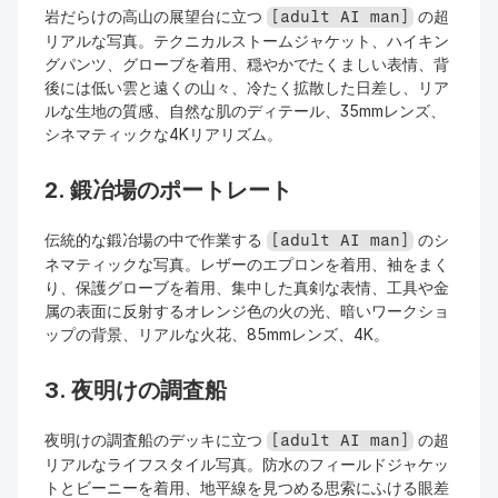
岩だらけの高山の展望台に立つ 
 の超
[adult AI man]
リアルな写真。テクニカルストームジャケット、ハイキン
グパンツ、グローブを着用、穏やかでたくましい表情、背
後には低い雲と遠くの山々、冷たく拡散した日差し、リア
ルな生地の質感、自然な肌のディテール、35mmレンズ、
シネマティックな4Kリアリズム。
2. 鍛冶場のポートレート
伝統的な鍛冶場の中で作業する 
 のシ
[adult AI man]
ネマティックな写真。レザーのエプロンを着用、袖をまく
り、保護グローブを着用、集中した真剣な表情、工具や金
属の表面に反射するオレンジ色の火の光、暗いワークショ
ップの背景、リアルな火花、85mmレンズ、4K。
3. 夜明けの調査船
夜明けの調査船のデッキに立つ 
 の超
[adult AI man]
リアルなライフスタイル写真。防水のフィールドジャケッ
トとビーニーを着用、地平線を見つめる思索にふける眼差