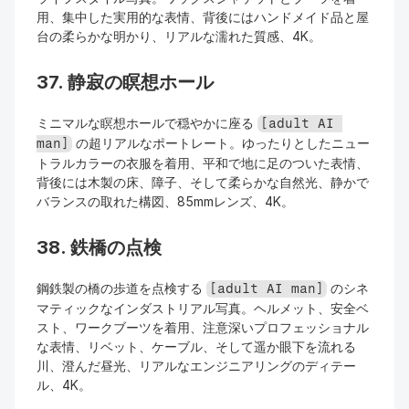
用、集中した実用的な表情、背後にはハンドメイド品と屋
台の柔らかな明かり、リアルな濡れた質感、4K。
37. 静寂の瞑想ホール
ミニマルな瞑想ホールで穏やかに座る 
[adult AI 
 の超リアルなポートレート。ゆったりとしたニュー
man]
トラルカラーの衣服を着用、平和で地に足のついた表情、
背後には木製の床、障子、そして柔らかな自然光、静かで
バランスの取れた構図、85mmレンズ、4K。
38. 鉄橋の点検
鋼鉄製の橋の歩道を点検する 
 のシネ
[adult AI man]
マティックなインダストリアル写真。ヘルメット、安全ベ
スト、ワークブーツを着用、注意深いプロフェッショナル
な表情、リベット、ケーブル、そして遥か眼下を流れる
川、澄んだ昼光、リアルなエンジニアリングのディテー
ル、4K。