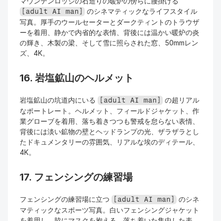
マウンテンロッジの石造りの暖炉の傍らに腰掛ける 
 のシネマティックなライフスタイル
[adult AI man]
写真。厚手のウールセーターとダークティントのトラウザ
ーを着用、静かで内省的な表情、背後には温かい暖炉の炎
の輝き、木製の梁、そして雪に照らされた窓、50mmレン
ズ、4K。
16. 岩塩鉱山のヘルメット
岩塩鉱山の坑道内にいる 
 の超リアル
[adult AI man]
なポートレート。ヘルメット、フィールドジャケット、作
業グローブを着用、落ち着きつつも警戒を怠らない表情、
背後には淡い鉱物の壁とヘッドランプの光、ザラザラとし
たドキュメンタリーの雰囲気、リアルな埃のディテール、
4K。
17. フェンシングの練習場
フェンシングの練習場に立つ 
 のシネ
[adult AI man]
マティックなスポーツ写真。白いフェンシングジャケット
を着用し、脇にマスクを抱える、落ち着いた集中した表