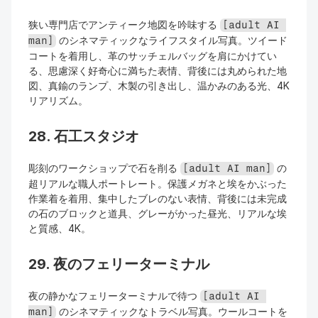
狭い専門店でアンティーク地図を吟味する 
[adult AI 
 のシネマティックなライフスタイル写真。ツイード
man]
コートを着用し、革のサッチェルバッグを肩にかけてい
る、思慮深く好奇心に満ちた表情、背後には丸められた地
図、真鍮のランプ、木製の引き出し、温かみのある光、4K
リアリズム。
28. 石工スタジオ
彫刻のワークショップで石を削る 
 の
[adult AI man]
超リアルな職人ポートレート。保護メガネと埃をかぶった
作業着を着用、集中したブレのない表情、背後には未完成
の石のブロックと道具、グレーがかった昼光、リアルな埃
と質感、4K。
29. 夜のフェリーターミナル
夜の静かなフェリーターミナルで待つ 
[adult AI 
 のシネマティックなトラベル写真。ウールコートを
man]