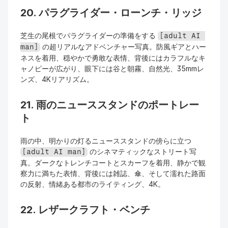
20. パラグライダー・ローンチ・リッジ
芝生の尾根でパラグライダーの準備をする 
[adult AI 
 の超リアルなアドベンチャー写真。防風ギアとハー
man]
ネスを着用、穏やかで勇敢な表情、背後にはカラフルなキ
ャノピーが広がり、眼下には谷と朝霧、自然光、35mmレ
ンズ、4Kリアリズム。
21. 雨のニューススタンドのポートレー
ト
雨の中、明かりの灯るニューススタンドの傍らに立つ 
 のシネマティックなストリート写
[adult AI man]
真。ダークなトレンチコートとスカーフを着用、静かで観
察力に満ちた表情、背後には雑誌、傘、そして濡れた路面
の反射、情緒ある都市のライティング、4K。
22. レザークラフト・ベンチ