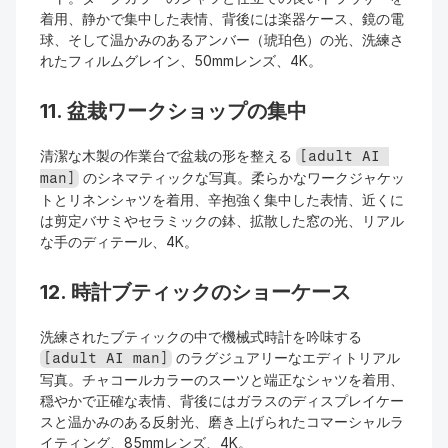
着用、静かで集中した表情、背後には楽器ケース、鏡の電
球、そして温かみのあるアンバー（琥珀色）の光、洗練さ
れたフィルムグレイン、50mmレンズ、4K。
11. 盆栽ワークショップの集中
清潔な木製の作業台で盆栽の形を整える 
[adult AI 
 のシネマティックな写真。柔らかなワークジャケッ
man]
トとリネンシャツを着用、辛抱強く集中した表情、近くに
は剪定バサミやセラミックの鉢、拡散した窓の光、リアル
な手のディテール、4K。
12. 時計ブティックのショーケース
洗練されたブティックの中で機械式時計を吟味する 
 のラグジュアリーなエディトリアル
[adult AI man]
写真。チャコールカラーのスーツと端正なシャツを着用、
穏やかで正確な表情、背後にはガラスのディスプレイケー
スと温かみのある反射光、磨き上げられたコマーシャルラ
イティング、85mmレンズ、4K。