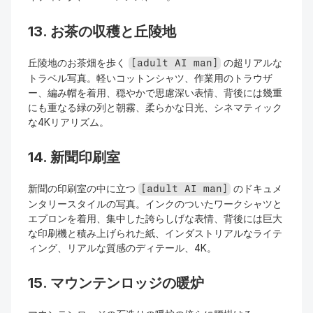
13. お茶の収穫と丘陵地
丘陵地のお茶畑を歩く 
 の超リアルな
[adult AI man]
トラベル写真。軽いコットンシャツ、作業用のトラウザ
ー、編み帽を着用、穏やかで思慮深い表情、背後には幾重
にも重なる緑の列と朝霧、柔らかな日光、シネマティック
な4Kリアリズム。
14. 新聞印刷室
新聞の印刷室の中に立つ 
 のドキュメ
[adult AI man]
ンタリースタイルの写真。インクのついたワークシャツと
エプロンを着用、集中した誇らしげな表情、背後には巨大
な印刷機と積み上げられた紙、インダストリアルなライテ
ィング、リアルな質感のディテール、4K。
15. マウンテンロッジの暖炉