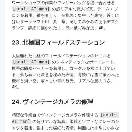
ワークショップの作業台でレザーバッグを縫い合わせる 
 の超リアルな職人写真。デニムエプ
[adult AI man]
ロンを着用、袖をまくり、辛抱強く集中した表情、近くに
はレザークラフト用工具、糸、そして温かみのあるデスク
ランプ、詳細に描かれた手、浅い被写界深度、4K。
23. 北極圏フィールドステーション
人里離れた北極のフィールドステーションの外にいる 
 のシネマティックなポートレート。
[adult AI man]
厚手の防寒パーカーを着用し、ゴーグルを額に上げてい
る、落ち着いた決意を秘めた表情、背後には雪に覆われた
機材と淡い空、寒々しい青の昼光、リアルな息の白さ、
4K。
24. ヴィンテージカメラの修理
精密な作業台でヴィンテージカメラを修理する 
[adult 
 の超リアルな写真。眼鏡とソフトなグレーのシ
AI man]
ャツを着用、集中した繊細な表情、周囲には非常に小さな