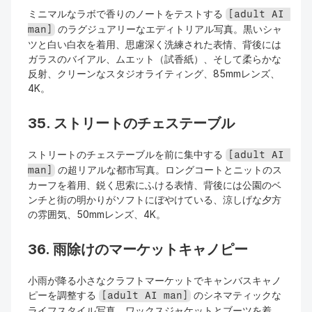
ミニマルなラボで香りのノートをテストする 
[adult AI 
 のラグジュアリーなエディトリアル写真。黒いシャ
man]
ツと白い白衣を着用、思慮深く洗練された表情、背後には
ガラスのバイアル、ムエット（試香紙）、そして柔らかな
反射、クリーンなスタジオライティング、85mmレンズ、
4K。
35. ストリートのチェステーブル
ストリートのチェステーブルを前に集中する 
[adult AI 
 の超リアルな都市写真。ロングコートとニットのス
man]
カーフを着用、鋭く思索にふける表情、背後には公園のベ
ンチと街の明かりがソフトにぼやけている、涼しげな夕方
の雰囲気、50mmレンズ、4K。
36. 雨除けのマーケットキャノピー
小雨が降る小さなクラフトマーケットでキャンバスキャノ
ピーを調整する 
 のシネマティックな
[adult AI man]
ライフスタイル写真。ワックスジャケットとブーツを着