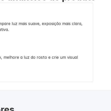
pare luz mais suave, exposição mais clara, 
tiva.
 melhore a luz do rosto e crie um visual 
 estáveis enquanto ajusta cor, exposição ou 
ores