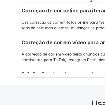
Correção de cor online para itera
Use correção de cor em fotos online para test
tons de pele mais quentes, mudanças de produ
Correção de cor em vídeo para a
A correção de cor em vídeo deixa anúncios cur
consistente para TikTok, Instagram Reels, dem
Edição direcionada em vez de re
Um bom fluxo muda apenas o necessário. Mant
atmosfera visual.
Usa