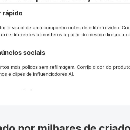
r rápido
ar o visual de uma campanha antes de editar o vídeo. Com
to e diferentes atmosferas a partir da mesma direção cria
núncios sociais
tos mais polidos sem refilmagem. Corrija a cor do produto,
os e clipes de influenciadores AI.
generar tudo
enha personagem, mãos, cena, rótulo e ângulo de câmera
do por milhares de criad