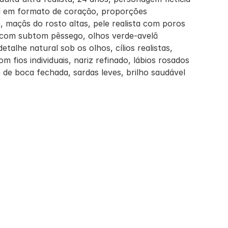
al em formato de coração, proporções 
e, maçãs do rosto altas, pele realista com poros 
e com subtom pêssego, olhos verde-avelã 
etalhe natural sob os olhos, cílios realistas, 
 fios individuais, nariz refinado, lábios rosados 
e de boca fechada, sardas leves, brilho saudável 