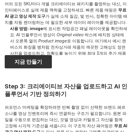
어의 모든 SKU마다 개별 크리에이티브 패키지를 촬영하는 대신, 이 
인터페이스로 실제 제품 맥락을 고정하세요. 빠른 제품 매핑은 
무료 
AI 광고 영상 제작 도구
가 실제 소재 질감, 빛 반사, 정확한 아이템 배
치를 자동 렌더링하는 데 필요한 세부 데이터 레이어를 제공합니다.
사용 방법:
image
에 표시된 작업공간 패널 레이아웃을 확인하세
요. AI 인플루언서 영상이 
Original video
 박스에 배치된 상태에
서 오른쪽 열의 
Product image
로 이동합니다. 여기에서 예시 캔
버스의 화장품 병처럼 전자상거래 제품의 깨끗한 고해상도 정면 
사진을 업로드하고, 정확도를 높이기 위해 최대 3개의 추가 제품 
각도를 포함하세요. 이 구조화된 시각 설정은 
최고의 AI 광고 영
지금 만들기
상 제작 도구
 엔진에 장면 안에서 소재를 어떻게 교체하거나 오버
레이해야 하는지 알려줍니다.
Step 3: 크리에이티브 자산을 업로드하고 AI 인
플루언서 기반 정의하기 
퍼포먼스 마케팅을 확장하려면 반복 촬영 없이 선택한 브랜드 페르
소나를 영상 인벤토리에 즉시 연결하는 구조가 필요합니다. 원본 파
일을 수동으로 편집하는 대신, 모델 영상과 카탈로그 자산을 함께 
고정해 시각적 기준선을 세웁니다. 이 구조적 자산 페어링은 
무료 AI 
광고 영상 제작 도구
가 의상, 제품 또는 캐릭터 교체를 일관되게 실