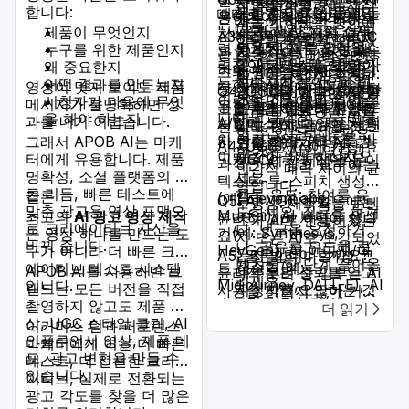
릴 수 있습니다.
지 확인하고, 제품 소
작업을 수행하여 제작
합니다:
뀌는 까다로운 문제입
능한 광고 자산을 만들
때때로 진정한 의미에서
용하기에 적합한가요?
콘텐츠 제작의 미래가 마
개든 가벼운 스킷이든
자들이 창의적 방향에
니다.
기 위해 AI 생성 소재
"사용자 생성"처럼 설득
제품이 무엇인지
침내 도래했습니다. 그것
A3: 물론입니다! AI UGC
하나의 흐름을 갖추세
집중할 수 있게 합니
수용성: 일부 오디언스
와 실제 제품 영상을
력 있게 보일 수 있는 매
누구를 위한 제품인지
은 지능적이고, 확장 가능
광고는 사용자 생성 콘텐
요.
다. 일부는 이미 완전
는 AI가 만든 콘텐츠가
일관되게 섞는 경향이
력적인 콘텐츠를 확장 가
왜 중요한지
하며, 매우 흥미진진합니
츠의 진정성과 AI의 확장
알고리즘 인지 최적화:
히 AI로 제작한 설명
지나치게 부자연스럽
있습니다.
능하게 제작함으로써 바
어떤 결과를 만드는지
영상이 멋져 보여도 제품
다. 더 이상 기다리지 말
성 및 개인화 가능성을 활
관련 해시태그, 유행하
Q4: UGC를 활용한 AI 광
영상이나 애니메이션
거나 진정성이 없어 보
이럴을 만들어낼 수 있습
시청자가 다음에 무엇
메시지가 불명확하면 성
고 오늘 바로 AI UGC를
용합니다. 이를 통해 빠른
는 음악(원한다면), 그
고를 제작하는 데 유용한
쇼츠를 실험하고 있습
이면 부정적으로 반응
니다.
을 해야 하는지
과를 내기 어렵습니다.
실험해 보세요. 그 잠재력
A/B 테스트, 다양한 사용
리고 현재 플랫폼 트렌
선도 도구에는 어떤 것들
니다.
할 수 있습니다. 필요
이 여러분의 콘텐츠를 바
자 상황 제작, 저비용 광
그래서 APOB AI는 마케
드를 따라가며 AI
이 있나요?
A4: UGC 제작에 가장 효
한 것은 AI의 역량과
이럴로 이끌게 하십시오.
고 제작이 가능합니다.
터에게 유용합니다. 제품
UGC의 가시성을 높이
과적인 AI 광고 도구에는
인간적 매력 사이의 균
명확성, 소셜 플랫폼의 빠
세요.
텍스트-투-스피치 생성기
형입니다.
른 리듬, 빠른 테스트에
행동 유도: 참여를 유
결론
(예: ElevenLabs,
Q5: AI UGC의 활용에는
투명성: 제작자는 콘텐
맞춘 광고용 영상 포맷으
도하세요. 질문을 하거
Murf.ai), AI 비디오 생성
최고의
AI 광고 영상 제작
윤리적 고려 사항이 있나
츠가 AI로 만들어졌는
로 크리에이티브 자산을
나, 댓글을 요청하거
기(예: Synthesys,
은 영상 하나를 만드는 도
요?
지 또는 AI로 보강되었
바꿔 줍니다.
나, 공유를 유도해 콘
HeyGen), AI 이미지/아
구가 아니라 더 빠른 크리
는지 밝혀야 할까요?
A5: 물론입니다. 가장 큰
텐츠를 한 단계 끌어올
트 생성기(예:
에이티브 테스트 시스템
APOB AI를 사용하면 브
대부분은 신뢰를 얻고
윤리적 우려 중 일부는 AI
리세요.
Midjourney, DALL-E), AI
입니다.
랜드는 모든 버전을 직접
시청자를 오도하는 것
사용을 밝히지 않아 거짓
스크립트 작성기(예:
촬영하지 않고도 제품 영
을 막기 위해 그렇다고
말이 될 가능성, 딥페이크
더 읽기
Jasper, Copy.ai), AI 비
상, UGC 스타일 클립, AI
생각합니다.
와 허위정보 생성, 그리고
이커머스 팀과 퍼포먼스
디오 편집 소프트웨어(예:
인플루언서 영상, 제품 데
이러한 도전 과제를 윤
AI가 만든 작품의 저작권
마케터에게 이는 더 빠른
Descript)가 있습니다.
모, 광고 변형을 만들 수
리적으로 마스터하는
과 저자성 문제입니다. 일
테스트, 더 신선한 크리에
있습니다.
것이 AI UGC의 장기
반적으로 투명성이 권장
이티브, 실제로 전환되는
적 성공과 수용 가능성
됩니다.
광고 각도를 찾을 더 많은