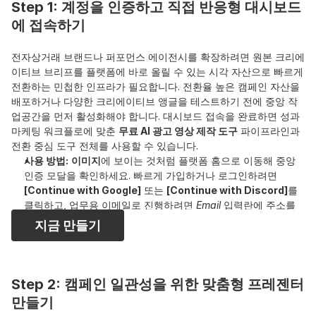
Step 1: 계정을 인증하고 직접 반응형 대시보드
에 접속하기
전자상거래 브랜드나 퍼포먼스 에이전시를 확장하려면 원본 크리에
이티브 브리프를 플랫폼에 바로 올릴 수 있는 시각 자산으로 빠르게 
전환하는 민첩한 인프라가 필요합니다. 전환율 높은 캠페인 자산을 
배포하거나 다양한 크리에이티브 앵글을 테스트하기 전에 중앙 작
업공간을 먼저 활성화해야 합니다. 대시보드 접속을 완료하면 성과 
마케팅 워크플로에 맞춘 
무료 AI 광고 영상 제작 도구
 파이프라인과 
전환 중심 도구 전체를 사용할 수 있습니다.
사용 방법:
이미지
에 보이는 것처럼 플랫폼 홈으로 이동해 중앙 
인증 모달을 확인하세요. 빠르게 가입하거나 로그인하려면 
[Continue with Google]
 또는 
[Continue with Discord]
를 
클릭하고, 업무용 이메일로 진행하려면 
Email
 입력란에 주소를 
넣은 뒤 
[Continue]
를 누르세요. 인증이 끝나면 대시보드에서 
지금 만들기
나만의 AI 광고 영상 자산을 만들고, 학습된 가상 인플루언서를 
구축하며, TikTok과 Meta Ads용 
A/B 테스트 광고 변형
을 즉시 
생성할 수 있습니다.
Step 2: 캠페인 일관성을 위한 맞춤형 프레젠터 
만들기