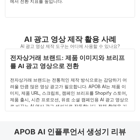
에서 전환 지표를 높입니다.
모든 광고 네트워크에 맞는 알고리즘 준비 
포맷. 
AI 광고 영상 제작 활용 사례
현대 광고 채널은 성의 없는 크로스포스팅과 잘못된 프레이밍
에 낮은 도달률과 높은 광고 비용으로 반응합니다. APOB AI는 
AI 광고 영상 제작 도구는 어디에 사용할 수 있나요?
다양한 해상도 매트릭스를 처리하는 TikTok 광고 생성기, 
전자상거래 브랜드: 제품 이미지와 브리프
Meta 광고 영상 제작 도구, YouTube 광고 영상 제작 도구로 
를 AI 광고 영상으로 전환
작동합니다. Instagram Reels와 Shorts용 세로 9:16, 
Facebook 피드용 정사각형 1:1, 데스크톱 YouTube 배치용 와
이드스크린 레이아웃까지 각 프레임을 올바르게 포맷합니다. 
전자상거래 브랜드는 전통적인 제작 방식으로는 감당하기 어
완성된 시각 자산은 알고리즘 배포와 고객 전환에 맞게 최적화
려울 만큼 많은 영상 광고가 필요합니다. APOB AI는 제품 이
된 상태로 출력됩니다.
미지, 제품 URL, 스크립트, 캠페인 브리프를 Shopify 스토어, 
제품 출시, 시즌 프로모션, 유료 소셜 캠페인용 AI 광고 영상으
제품 URL을 영상으로 정밀하게 전환. 
로 바꾸는 AI 영상 광고 생성기로 작동합니다. 전체 촬영을 기
다리지 않고 제품 데모 영상, UGC 스타일 광고, 자막, 보이스
오버, 명확한 CTA 엔딩을 만들 수 있습니다. 
(AI 광고 도구가 
전환율 높은 시각 자산을 만들기 위해 복잡한 수동 편집이나 
광고주에게 보편화되는 중,2026)
처음부터 스크립트 작성이 필요해서는 안 됩니다. 고급 제품 
APOB AI 인플루언서 생성기 리뷰
URL-영상 광고 파이프라인은 활성 Shopify 스토어 링크, 랜딩 