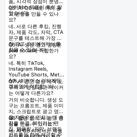
품, 시각적 장점이 분명한
이커머스 제품이 특히 잘
Q5: APOB AI로 여러 광
맞습니다.
고 변형을 만들 수 있나
요?
네. 서로 다른 후킹, 진행
자, 제품 각도, 자막, CTA
문구를 테스트해 가장 강
한 광고 크리에이티브를
Q6: AI 생성 광고 영상은
찾을 수 있습니다.
paid social에 적합한가
요?
네. 특히 TikTok,
Instagram Reels,
YouTube Shorts, Meta
Ads, 이커머스 리타게팅
Q7: AI 광고 영상 제작 도
캠페인에 적합합니다.
구와 AI 영상 광고 메이커
는 어떻게 다른가요?
거의 비슷합니다. 생성 도
구는 프롬프트, 제품 이미
지, 스크립트로 광고 영상
을 자동으로 만드는 데 초
Q8: 촬영 없이 AI 광고 영
점을 두고, 메이커는 편
상을 만들 수 있나요?
집, 템플릿, 자막, 브랜드
네. APOB AI에서는 제품
컨트롤을 함께 제공할 수
이미지, AI 진행자, 기존