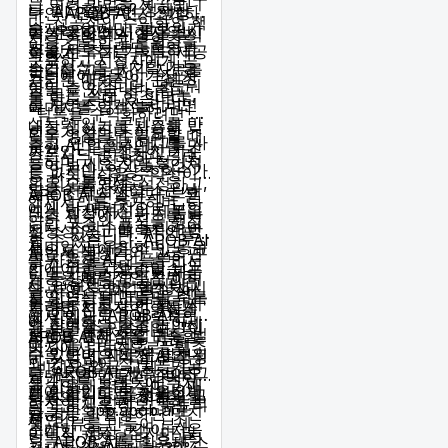
는 여러 방법을 제공합니
나 필요할까요? 정해진
다. AI 인플루언서 생성기
구인 APOB AI도 소개하
다. 성공적인 수익화의 핵
숫자는 없지만, 팔로워가
를 사용하면 시청자의 시
며, 온라인에서 돈을 벌
틱톡 조회수와 영상 수익
심은 강력한 팔로워층을
많을수록 브랜드 협업과
선을 사로잡는 독특하고
수 있는 추가 기회도 제공
화하기
구축하고 시청자에게 공
스폰서십을 유치할 가능
눈길을 끄는 시각 자료를
합니다.
크리에이터들이 가장 자
감되는 매력적인 콘텐츠
성이 높아집니다. 팔로워
만들 수 있습니다. 참고
주 묻는 질문 중 하나는,
를 만드는 데 있습니다.
를 자연스럽게 늘리려면
이미지를 업로드하거나
"틱톡을 수익화하려면 조
설득력 있는 콘텐츠를 만
내장 생성기를 사용해 맞
회수가 얼마나 필요할
틱톡 영상을 수익화할 때
들고, 관련 해시태그를 사
춤형 AI 인플루언서를 만
까?"입니다. 정해진 기준
스폰서드 콘텐츠와 브랜
용하며, 시청자와 정기적
들어 보세요. 인플루언서
은 없지만, 영상 조회수가
드 파트너십은 수익성이
으로 소통하세요.
의 외모를 맞춤 설정하고,
많을수록 잠재적 스폰서
높은 선택지입니다. 브랜
APOB AI는 스폰서드 콘
액세서리를 추가하며, 다
에게 더 매력적으로 보입
드는 항상 자신의 제품을
텐츠 제작에서 판도를 바
양한 포즈와 표정을 생성
니다. 조회수를 늘리려면
진정성 있고 매력적인 방
꿀 수 있습니다. AI 인플
할 수 있습니다. APOB AI
재미있고, 유익하며, 공유
식으로 보여줄 수 있는 크
루언서 생성기와 고급 편
AI로 돈 벌기
를 사용해 AI 인플루언서
하기 쉬운 콘텐츠를 만드
리에이터를 찾고 있습니
집 도구를 사용하면 제품
틱톡용 매력적인 콘텐츠
가 등장하는 고품질 이미
세요. 유행하는 해시태그
다. 브랜드 협업을 성사시
을 자연스럽게 콘텐츠에
를 만드는 데 도움을 주는
지와 영상을 만들면, 틱톡
를 활용하고 인기 챌린지
키려면 시청자 인구통계
통합한 전문적인 영상들
것 외에도, APOB AI는 플
에서 일관되고 매력적인
에 참여해 노출을 높이세
와 참여율을 강조한 미디
을 만들 수 있습니다. "이
랫폼을 통해 직접 돈을 벌
브랜드 존재감을 구축할
APOB AI로 돈을 버는 또
요.
어 킷을 만드세요. 콘텐츠
미지에서 비디오로" 및
수 있는 기회도 제공합니
수 있으며, 새로운 팔로워
다른 방법은 직접 AI 생성
와 가치관이 잘 맞는다고
"비디오 얼굴 교체" 기능
다. APOB AI 제휴 프로그
를 유치하고 다시 찾아오
콘텐츠를 만들고 판매하
생각하는 브랜드에 주저
을 사용해 역동적이고 매
램에 가입하면, 처음 3개
게 만들기도 더 쉬워집니
는 것입니다. 플랫폼의 고
틱톡의 기능을 최대한 활
하지 말고 먼저 연락해 보
력적인 제품 데모, 튜토리
월 동안 app.apob.ai로
다.
급 기능을 활용하면 멋진
용하기
세요.
얼, 리뷰를 만들어 보세
소개한 유료 고객이 처음
이미지, 영상, 심지어 말
틱톡은 계정을 더 효과적
요. APOB AI를 활용해 스
결제한 3건에 대해 30%