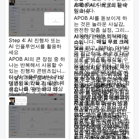
여러 제품 광고 영상을 만
츠를 즉시 다운로드할 수
APOB AI가 최고의 선택
들 수 있습니다.
있습니다.
인 이유
APOB AI를 돋보이게 하
는 것은 놀라운 사실감,
완전한 맞춤 설정, 그리고
사용하기 쉬운 인터페이
AI 생성 콘텐츠의 바이럴
Step 4: AI 진행자 또는
스입니다.
매일 무료 크레
파워
AI 인플루언서를 활용하
딧
을 받고, 말하는 아바타
콘텐츠가 세계 역사상 전
세요
에 접근하며, 빠르게 대규
례 없는 수준으로 우리의
APOB AI의 큰 장점 중 하
모로 콘텐츠를 제작할 수
피드를 가득 채우는 이 초
나는 반복해서 사용할 수
있습니다. 마케터, 브랜드
연결 디지털 시대에, 제작
이 글에서는 TikTok,
있는 진행자 콘텐츠입니
소유자, 크리에이터 누구
자와 브랜드는 실제로 어
Instagram, YouTube 같
다. AI 인플루언서나 가상
든 APOB AI는 시간을 절
이렇게 하면 캠페인에 더
떻게 주목을 받고 바이럴
은 주요 소셜 미디어 사이
대변인을 만들고, 같은 페
약하고 비용을 줄이며, 참
일관된 시각적 정체성이
이 될 수 있을까요? 대답
트에서 인플루언서로서
AI UGC 이해하기: 무엇
르소나를 여러 광고 영상
여와 전환을 이끄는 성과
생깁니다. 광고마다 따로
은 점점 더 혁신에 있으
AI가 생성한 UGC의 엄청
이며 왜 중요한가
에 사용할 수 있습니다.
높은 AI UGC를 생성하도
노는 느낌이 아니라, 제품
며, 새로운 혁명적 방법이
난 힘에 대해 살펴봅니다.
먼저 AI UGC가 무엇인지
록 도와줍니다.
영상들이 하나의 브랜드
떠오르고 있습니다. 바로
AI를 활용해 매력적인 콘
알아봅시다. 사용자 생성
에 속한 것처럼 보입니다.
AI UGC, 즉 인공지능 사
텐츠를 만드는 방법, AI
콘텐츠(UGC)는 늘 일반
용자 생성 콘텐츠입니다.
UGC 광고를 통한 광고
적으로 브랜드 자체가 아
AI UGC란 무엇인가?
이것은 어제의 사용자 콘
활용의 성공 사례, 그리고
니라 보통 고객이나 팬 같
AI UGC는 이 개념을 한
텐츠에 관한 것이 아니라,
UGC 제작에 사용되는 최
은 비보상 제작자가 만든
단계 더 확장합니다. 이는
인간적인 스타일을 반영
고의 AI 광고 도구를 공개
모든 유형의 콘텐츠—영
인공지능이 완전히 만들
하고 사람들에게 직접 말
합니다. 마지막으로 이 기