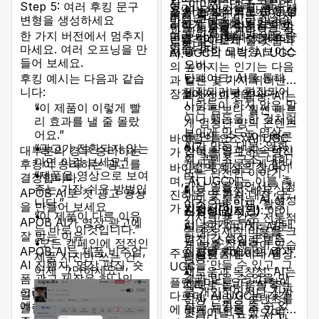
상, 이미지, 댓글—를 의
Step 5: 여러 후킹 문구
었거나 AI 기술로 크게 개
AI 음성으로 만든 영상
을 거는 방식으로 AI가 영
술을 활용해 기록적인 바
미했습니다. 이는 진정성
변형을 생성하세요
발된 콘텐츠를 말합니다.
또는 팟캐스트 보이스
리하게 만들거나 강화한
이럴 노출을 달성하는 방
과 관련성을 기반으로 작
여러 가지 형태가 있을 수
한 가지 버전에서 멈추지
오버: 영화나 팟캐스팅
콘텐츠에 관한 것입니다.
법을 알아보게 될 것입니
동합니다.
있습니다:
마세요. 여러 오프닝을 만
을 위한 모방형 보이스
AI UGC의 매력: AI UGC
다.
들어 보세요.
오버.
의 높아지는 인기는 다음
딥페이크: AI를 통해
후킹 예시는 다음과 같습
과 같은 몇 가지 뛰어난
제작되거나 편집되어
니다:
장점에서 비롯됩니다:
확장성과 민첩성: AI는
사람들이 하지 않은 말
“이 제품이 이렇게 빨
인간 팀보다 훨씬 빠르
이나 행동을 한 것처럼
리 효과를 낼 줄 몰랐
게 엄청난 양의 콘텐츠
보이게 만드는 영상.
어요.”
를 만들 수 있어, 빠른
바이럴의 요소: AI UGC
AI가 만든 대본: 영화
“광고가 전환되지 않는
반복 작업과 지속적인
대부분의 경우 승리하는
가 참여를 유도하는 방식
의 콘텐츠 구조, 대화,
다면 이걸 보세요.”
게시를 가능하게 합니
후킹이 승리하는 광고를
바이럴의 핵심은 참여이
또는 완전한 이야기.
“제품을 영상으로 보여
다.
결정합니다.
며, AI UGC에는 이를 촉
가상 인플루언서: 시청
주는 가장 쉬운 방법입
비용 효율성: 배우, 보
APOB AI로 첫 광고 영상
진하는 몇 가지 내장 요소
자와 소통하는 AI 생성
니다.”
이스오버 인재, 촬영
을 만들어 보세요
가 있습니다:
진정성(인지된)
: 아이
디지털 배우.
“이 제품이 다른 이유
기사 고용 같은 전통적
APOB AI가 영상 광고에
러니하게도 AI는 방대
AI 증강 이미지: AI로
는 바로 이것입니다.”
콘텐츠 제작 비용을 크
잘 맞는 이유
한 인간 생성 콘텐츠
편집, 스타일링 또는
“모든 캠페인에 정적인
게 낮출 잠재력이 있습
집합을 학습하여 결과
APOB AI는 제품 비주얼,
주요 플랫폼에서의 AI
생성된 사진이나 영상.
제품 사진만 쓰는 건
니다.
물을 만들 수 있고, 그
AI 진행자, 영상 편집, 숏
UGC
이제 그만하세요.”
새로움과 독창성: AI는
결과 믿을 수 없을 만
폼 광고 제작을 하나의 워
플랫폼마다 요구 사항이
때때로 놀라움을 주는
큼 개인적이거나 진짜
크플로로 결합하기 때문
일반 AI 영상 제작 도구는
다르며, AI UGC는 각각
진짜 단발성 콘텐츠를
같은 느낌을 줄 수 있
에 유용합니다.
클립을 만드는 데 도움을
에 맞게 제작될 수 있습니
만들어낼 수 있으며,
습니다. 고품질 AI 사