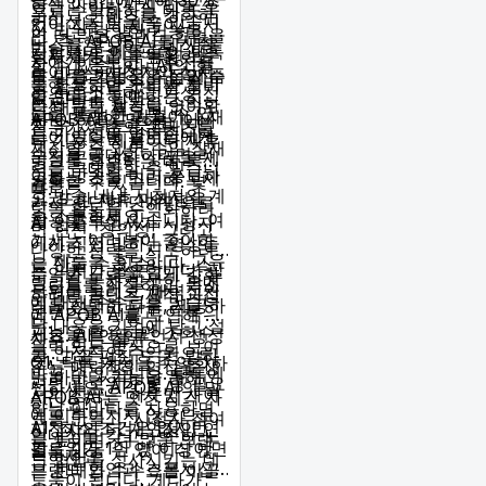
하는 아바타까지 만들 수
으로 수익화하는 데 도움
폰서드 콘텐츠를 강화하
커미션을 받을 수 있습니
있어 자신의 제품이나 서
이 되는 다양한 기능을 제
면 더 많은 브랜드 협업을
다. 즉, APOB AI를 시청
비스를 홍보하는 데 사용
공합니다. 예를 들어 틱톡
틱톡 활동을 수익화하는
성사시키고 더 높은 보수
자에게 홍보하고 추천을
할 수 있습니다. AI의 힘
라이브는 시청자와 실시
또 다른 방법은 직접 제품
를 받을 가능성을 높일 수
통해 상당한 수입을 올리
을 활용하면 값비싼 장비
간으로 소통하고 가상 선
을 만들고 판매하는 것입
있습니다.
면서 틱톡 활동을 수익화
나 대규모 제작팀 없이도
물을 통해 돈을 벌 수 있
니다. 특별한 기술이나 재
APOB AI의 말하는 아바
할 수 있다는 뜻입니다.
전문가 수준의 콘텐츠를
는 가능성을 열어줍니다.
능이 있다면 팔로워에게
타 기능은 제품이나 제휴
제작할 수 있어 수익 잠재
수익을 극대화하려면 라
독점 콘텐츠나 상품을 제
링크를 홍보하는 데 특히
력을 극대화할 수 있습니
이브 방송을 미리 홍보하
공하는 것을 고려해 보세
유용할 수 있습니다. 몇
결론
다.
고 방송 내내 시청자와 계
요. 또한 제휴 마케팅을
가지 간단한 단계만으로
틱톡 활동을 수익화하려
속 소통하세요.
활용할 수도 있습니다. 여
AI 인플루언서가 시청자
면 헌신, 창의성, 그리고
기서는 여러분이 좋아하
에게 직접 말하는 영상들
다양한 전략을 시도하려
는 제품을 홍보하고, 고유
을 만들 수 있습니다. 스
는 의지가 필요합니다. 팔
수익화 노력을 크게 강화
링크를 통해 발생한 판매
크립트를 작성하고, 목소
로워를 늘리고, 매력적인
하려면 콘텐츠 제작 과정
에 대해 수수료를 받습니
리를 선택한 다음, 제공하
콘텐츠를 만들고, 틱톡의
에 APOB AI를 도입해 보
다.
는 내용을 기억에 남고 설
기능을 활용하면 조회수
세요. AI 인플루언서 생성
자주 묻는 질문
득력 있는 방식으로 보여
를 안정적인 수익원으로
기, 고급 편집 도구, 말하
Q1: 틱톡 계정을 수익화하
주는 매력적인 영상을 생
바꿀 수 있습니다. 틱톡에
는 아바타 기능을 통해
려면 팔로워가 몇 명 필요
성하세요. APOB AI의 말
서의 성공은 하룻밤 사이
APOB AI는 멋진 시각 자
하나요?
하는 아바타를 사용하면
에 이루어지지 않으므로,
료를 만들고, 시청자 참여
A1: 최소 조건은 없지만,
시청자와 더 개인적인 연
인내심을 갖고 꾸준히 노
를 높이며, 더 많은 브랜
팔로워가 1만 명 이상이면
결을 만들 수 있어 더 많
력하세요.
드 협업을 성사시키는 데
브랜드 협업과 스폰서십
은 판매와 수수료를 이끌
도움이 됩니다. 게다가