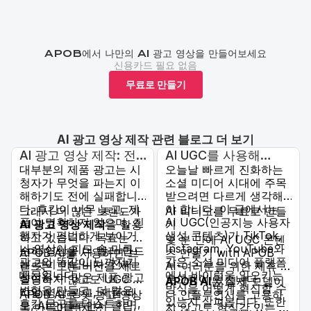
APOB에서 나만의 AI 광고 영상을 만들어보세요
신용카드 필요 없음
무료로 만들기
AI 광고 영상 제작 관련 블로그 더 보기
AI 광고 영상 제작: 전
AI UGC를 사용해
대부분의 제품 광고는 시
오늘날 빠르게 진화하는
환되는 제품 광고를 더
TikTok, Instagram 및
청자가 무엇을 파는지 이
소셜 미디어 시대에 주목
빠르게 만드는 법
YouTube에서 바이럴
해하기도 전에 실패합니
받으려면 다르게 생각해
되는 방법
다. 후킹이 너무 늦고, 제
야 합니다. 이 글에서는
그래서 더 많은 브랜드가
AI 비디오를 무료로 만들
품이 명확하지 않으며, 진
AI UGC(인공지능 사용자
AI 광고 영상 제작
을 활용
기
행자가 평범하게 보이거
생성 콘텐츠)가 TikTok,
하고 있습니다. 목표는 단
몇 분 만에 AI UGC 콘텐
나 영상이 피드 속 다른
Instagram, YouTube와
순히 영상을 더 빨리 만드
APOB AI를 사용하면 브
츠 만들기 with APOB
광고와 똑같이 느껴지기
같은 소셜 미디어 플랫폼
는 것이 아닙니다. 진짜
랜드는 모든 버전을 새로
AI-여러분을 위한 제휴 프
때문입니다.
에서 바이럴을 일으키는
장점은 더 많은 제품 광고
촬영하지 않고도 UGC 스
로그램이 있습니다
APOB AI
는 실제 모델이
방식을 어떻게 혁신할 수
변형을 만들고, 더 많은
타일 영상 광고, 제품 데
APOB AI로 첫 광고 영상
나 인플루언서를 고용하
있는지 살펴봅니다. 또한
후킹 문구를 테스트하며,
모, AI 인플루언서 클립,
을 만들어 보세요
지 않고도 현실감 있는 사