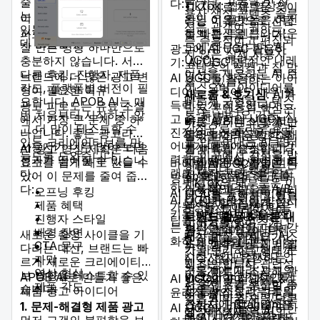
줄 수 있습니다. APOB AI
다:
TikTok: 짧은 영상의
그 자체로 새로운 것이
용자 생성 콘텐츠 솔루
는 캠페인에 바로 쓸 수
이 차이는 중요합니다.
왕인 이 플랫폼은 여전
라는 이유만으로 사람
션은 관객이 원하는,
있는 광고 변형을 만드는
히 빠른 트렌드와 사운
퍼포먼스 마케팅에서는
들의 관심을 끕니다.
즉 즉흥적이고 편집되
데 도움을 줍니다.
드에 좌우됩니다. AI
잘 만든 영상 하나만으로
광고에 AI UGC 활용하
지 않은 실제 사용자
UGC는 매력적인 내레
충분하지 않습니다. 서로
기: AI UGC 광고
콘텐츠의 성격과 잘 맞
이션을 제공하는 AI 보
다른 후킹, 진행자, 제품
브랜드에 더 많은 광고 변
AI UGC를 활용하는 아이
출 수 있습니다.
이스오버, 아이디어를
각도, 플랫폼별 버전이 필
형이 필요한 이유
디어는 광고에도 매우 설
새로움 & 호기심
: AI가
빠르게 구현하는 텍스
요합니다. APOB AI는 매
득력 있게 적용됩니다. 광
광고 피로도는 유료 소셜
만든 콘텐츠의 핵심은
트-투-비디오 기능, 시
번 처음부터 시작하지 않
고 속 전통적인 UGC는
에서 가장 큰 문제 중 하
빠른 A/B 테스트: AI는
바로 우리는 어떻게 만
각적으로 놀라운 효과
고 더 많이 테스트할 수
진정성과 신뢰성을 만들
나입니다. 좋은 광고라도
여러 버전의 광고 소재
들었을까라는 강한 호
를 만들어내는 AI 필터
있는 크리에이티브를 만
어내기 때문에 극도로 강
사용자가 너무 많이 보면
를 빠르게 생성하고,
AI 광고 영상 제작은 다음
기심 유발 요소입니다.
로 이곳에서 강점을 발
들도록 도와줍니다.
력하며, 때로는 화려한 브
성과가 떨어질 수 있습니
마케터가 메시지, 이미
요소를 쉽게 새로 만들 수
사람들은 이 기술을 직
바이럴 AI UGC를 만드는
휘합니다. 유행하는
랜드 제작 콘텐츠를 압도
다.
지, 행동 유도 문구를
있어 이 문제를 줄여 줍니
접 보고 싶어 하고, 이
방법에 대한 팁
TikTok의 대부분은 이
하기도 합니다.
기록적인 속도로 A/B
다:
는 시청과 공유를 늘리
오프닝 후킹
AI UGC를 통해 바이럴될
미 AI를 포함하고 있으
AI UGC가 광고를 향상시
테스트할 수 있게 합니
는 데 이어집니다.
제품 혜택
가능성을 높이려면 다음
며, 합성 내레이션이
키는 방식: AI UGC 광고
다. 결과는 매우 최적
트렌드 활용 & 빠른 대
진행자 스타일
팁을 적용하세요:
이야기를 읽어주거나
는 이러한 장점을 더욱 강
화된 캠페인입니다.
응
: 소셜 미디어 트렌
배경 장면
새로운 촬영 사이클을 기
대상을 잘 아세요: AI
AI가 만든 캐릭터가 스
화하고 배가합니다:
초개인화된 광고 변형:
드는 매우 빠르게 바뀝
CTA 문구
다리는 대신, 브랜드는 빠
가 아무리 정교해도 콘
킷을 연기하는 형태까
시청자의 관심사나 인
니다. 현재 유행하는
자막
르게 새로운 크리에이티
텐츠는 반드시 관련성
지 다양합니다.
구통계에 따라 광고의
것을 빠르게 조사해 관
영상 형식
브 방향을 테스트할 수 있
이 있어야 합니다. 특
APOB AI로 만들기 좋은
Instagram: 정적인 게
AI UGC의 도전 과제 &
사용자 후기 부분이 동
련 콘텐츠를 생산할 수
제품 각도
습니다.
정 틈새시장과 그들의
제품 광고 아이디어
시물과 스토리부터 릴
윤리적 함의
적으로 바뀔 수 있다고
있는 AI의 잠재력 덕분
관심사에 맞게 말하도
스까지, Instagram은
1. 문제-해결형 제품 광고
AI UGC의 가능성은 무한
상상해 보세요. AI
에, 제작자들은 거의
록 AI UGC를 활용하
매우 시각적인 플랫폼
먼저 고객의 불편함을 보