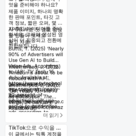
엇을 준비해야 하나요?
제품 이미지, 하나의 명확
한 판매 포인트, 타깃 고
객 정보, 짧은 오퍼, 몇 가
지 후킹 아이디어를 준비
APOB AI로 첫 광고 영상
하세요. 그래야 생성된 영
을 만들어 보세요
상이 더 집중되고 전환에
참고 자료:
적합해집니다.
Butts, T. (2025) ‘Nearly
90% of Advertisers will
Use Gen AI to Build
Video Ads, According
Weatherbed, J. (2025)
to IAB’,
TV Tech
, 15
‘Amazon is about to be
July. Available at:
flooded with AI-
https://www.tvtechnol
generated video ads’,
Weatherbed, J. (2026)
ogy.com/news/nearly-
The Verge
, 11 June.
‘Get ready for the AI
90-percent-of-
Available at:
ad-pocalypse’,
The
advertisers-will-use-
https://www.theverge.c
Verge
, 24 January.
gen-ai-to-build-video-
om/news/685160/amaz
Available at:
ads-according-to-
on-ads-ai-video-
https://www.theverge.c
더 읽기
iab
(Accessed: 10 June
generator-us-launch-
om/report/866775/ai-
2026).
availability
(Accessed:
generated-ads-slop-
TikTok으로 수익을 창
10 June 2026).
human-
이 글에서는 틱톡 계정을
출하는 방법: 검증된 전