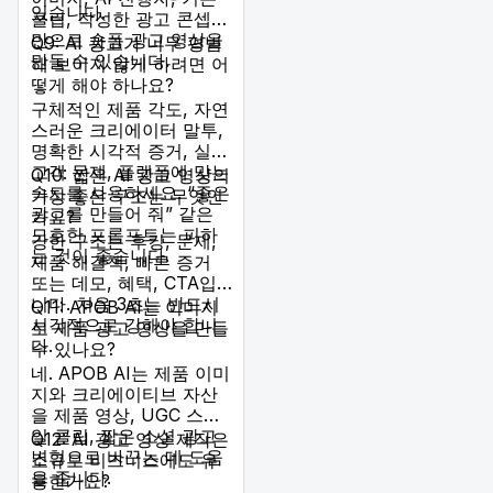
있습니다.
클립, 작성한 광고 콘셉트
만으로 숏폼 광고 영상을
Q9: AI 광고가 너무 평범
만들 수 있습니다.
해 보이지 않게 하려면 어
떻게 해야 하나요?
구체적인 제품 각도, 자연
스러운 크리에이터 말투,
명확한 시각적 증거, 실제
고객 문제, 플랫폼에 맞는
Q10: 짧은 AI 광고 영상의
속도를 사용하세요. “좋은
가장 좋은 구조는 무엇인
광고를 만들어 줘” 같은
가요?
모호한 프롬프트는 피하
강한 구조는 후킹, 문제,
는 것이 좋습니다.
제품 해결책, 빠른 증거
또는 데모, 혜택, CTA입
니다. 처음 3초는 반드시
Q11: APOB AI는 이미지
시각적으로 강해야 합니
로 제품 광고 영상을 만들
다.
수 있나요?
네. APOB AI는 제품 이미
지와 크리에이티브 자산
을 제품 영상, UGC 스타
일 클립, 짧은 소셜 광고
Q12: AI 광고 영상 제작은
변형으로 바꾸는 데 도움
소규모 비즈니스에도 유
을 줍니다.
용한가요?