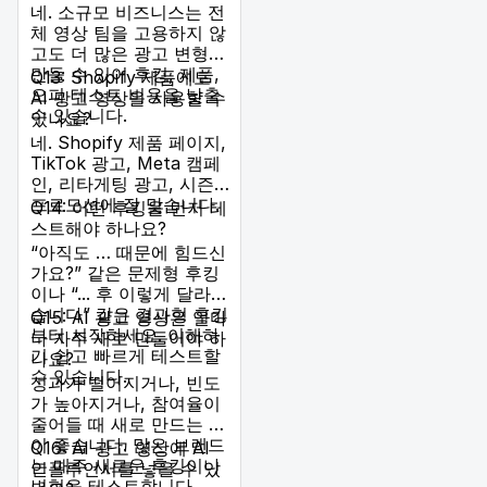
네. 소규모 비즈니스는 전
체 영상 팀을 고용하지 않
고도 더 많은 광고 변형을
만들 수 있어 후킹, 제품,
Q13: Shopify 제품에도
오퍼 테스트 비용을 낮출
AI 광고 영상을 사용할 수
수 있습니다.
있나요?
네. Shopify 제품 페이지,
TikTok 광고, Meta 캠페
인, 리타게팅 광고, 시즌
프로모션에 잘 맞습니다.
Q14: 어떤 후킹을 먼저 테
스트해야 하나요?
“아직도 … 때문에 힘드신
가요?” 같은 문제형 후킹
이나 “... 후 이렇게 달라졌
습니다” 같은 결과형 후킹
Q15: AI 광고 영상은 얼마
부터 시작하세요. 이해하
나 자주 새로 만들어야 하
기 쉽고 빠르게 테스트할
나요?
수 있습니다.
성과가 떨어지거나, 빈도
가 높아지거나, 참여율이
줄어들 때 새로 만드는 것
이 좋습니다. 많은 브랜드
Q16: AI 광고 영상에 AI
는 매주 새로운 후킹이나
인플루언서를 넣을 수 있
변형을 테스트합니다.