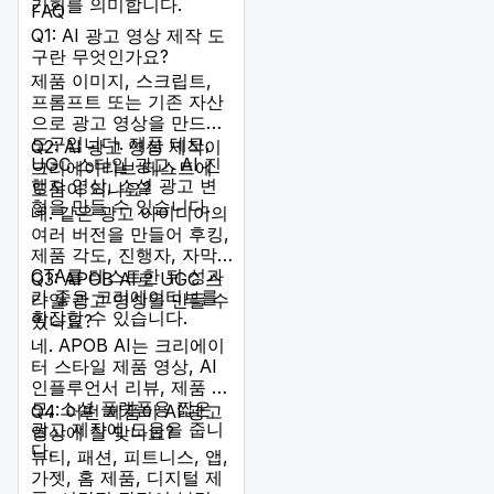
을 위한 필수 조건입니
기회를 의미합니다.
FAQ
다.
Q1: AI 광고 영상 제작 도
구란 무엇인가요?
제품 이미지, 스크립트,
프롬프트 또는 기존 자산
으로 광고 영상을 만드는
도구입니다. 제품 데모,
Q2: AI 광고 영상 제작이
UGC 스타일 광고, AI 진
크리에이티브 테스트에
행자 영상, 소셜 광고 변
도움이 되나요?
형을 만들 수 있습니다.
네. 같은 광고 아이디어의
여러 버전을 만들어 후킹,
제품 각도, 진행자, 자막,
CTA를 테스트한 뒤 성과
Q3: APOB AI로 UGC 스
가 좋은 크리에이티브를
타일 광고 영상을 만들 수
확장할 수 있습니다.
있나요?
네. APOB AI는 크리에이
터 스타일 제품 영상, AI
인플루언서 리뷰, 제품 데
모, 소셜 플랫폼용 짧은
Q4: 어떤 제품이 AI 광고
광고 제작에 도움을 줍니
영상에 잘 맞나요?
다.
뷰티, 패션, 피트니스, 앱,
가젯, 홈 제품, 디지털 제