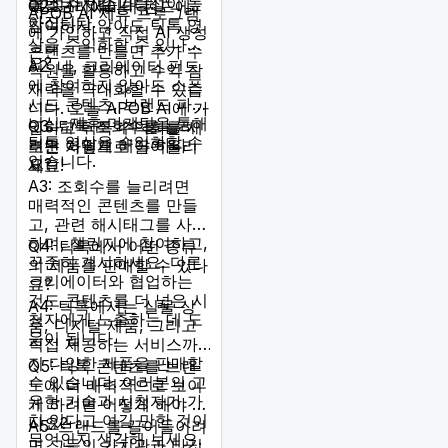
을 성사시킬 가능성이 높
어낼 수 있습니다.
Q2: 크리에이터 펀드에
APOB AI 제휴 프로그램
아집니다.
참여하지 않아도 틱톡 영
에 가입하고 직접 AI 생성
상을 수익화할 수 있나
콘텐츠를 만들면 추가 수
요?
A2: 네, 크리에이터 펀드
익원을 활용하고 수익 잠
에 참여하지 않아도 스폰
재력을 극대화할 수 있습
서드 콘텐츠, 브랜드 파트
니다. 오늘 APOB AI에 가
너십, 제휴 마케팅을 통해
Q3: 틱톡 조회수를 늘리
입하고 틱톡 수익화를 새
틱톡 영상을 수익화할 수
려면 어떻게 해야 하나
로운 차원으로 끌어올리
있습니다.
요?
세요!
A3: 조회수를 늘리려면
매력적인 콘텐츠를 만들
고, 관련 해시태그를 사용
하며, 챌린지에 참여하고,
Q4: 틱톡에서 어떤 종류
꾸준히 게시하세요. 다른
의 제품을 판매할 수 있나
크리에이터와 협업하는
요?
것도 콘텐츠를 더 넓은 시
A4: 틱톡에서는 실물 상
청자에게 노출하는 데 도
품, 디지털 제품, 그리고
움이 됩니다.
직접 제공하는 서비스까
지 다양한 제품을 판매할
Q5: 틱톡 콘텐츠를 브랜
수 있습니다. 여러분의 고
드에 더 매력적으로 보이
유한 기술과 시청자가 가
게 하려면 어떻게 해야 하
치 있다고 여길 만한 것이
나요?
A5: 브랜드를 끌어들이려
무엇인지 생각해 보세요.
면 그들의 가치관과 타깃