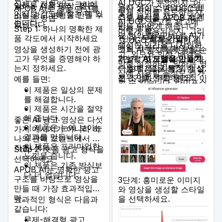
AI UGC가 무엇인지, 어
실제로 전환되는 크리에
말하는 제품 영상, 짧은
용자 생성 스타일의 콘텐
APOB AI로 제품 광고를
간단 가이드:
AI UGC 비
떻게 참여를 유도하는지,
이티브 각도를 찾는 데 있
소셜 광고 변형을 만들 수
츠를 놀라울 정도로 쉽게
만드는 방법
디오 생성
을 APOB AI로
AI UGC 광고로 광고에
습니다.
있습니다.
만들 수 있게 해줍니다.
하는 방법
Step 1: 하나의 명확한 제
어떻게 활용되는지, 그리
몇 번의 클릭만으로 AI가
품 각도에서 시작하세요
1단계:
무료로 가입
하고
고 UGC 제작을 위한 최
생성한 인간을 디자인하
매일 크레딧을 받으세요.
영상을 생성하기 전에 광
고의 AI 광고 플랫폼을 순
고, 외모와 의상, 배경을
고가 무엇을 증명해야 하
2단계:
AI 모델을 만들기
위별로 소개합니다. 이와
맞춤 설정하며, 말하는 영
는지 정하세요.
— 성별, 얼굴 특징, 의상,
더불어 제작자를 위한 실
상에 사용할 음성도 추가
분위기를 선택하세요.
전 조언과 주요 윤리적 이
예를 들면:
할 수 있습니다. 라이프스
슈도 다루며, 이 강력한
이 제품은 일상의 문제
타일 사진, Instagram 스
새로운 콘텐츠 제작 지평
를 해결합니다.
토리, TikTok 영상, 제품
에서 수익을 내는 방법에
이 제품은 시간을 절약
리뷰 콘텐츠를 생성하기
대한 완전한 가이드를 제
해 줍니다.
좋은 AI 광고 영상은 다섯
에 완벽한 도구이며, 모두
공합니다.
이 제품은 눈에 보이는
가지 메시지가 아니라 하
여러분의 브랜드에 맞게
결과를 만듭니다.
나의 판매 포인트에서 시
구성됩니다.
이 제품은 프리미엄한
작됩니다.
Step 2: 숏폼 광고 형식을
느낌을 줍니다.
선택하세요
이 제품은 기존 방식보
APOB AI는 명확한 광고
다 더 쉽습니다.
구조를 바탕으로 영상을
3단계: 흥미로운 이미지
만들 때 가장 효과적입니
와 영상을 생성할 스타일
다.
을 선택하세요.
효과적인 형식은 다음과
같습니다:
문제-해결형 광고