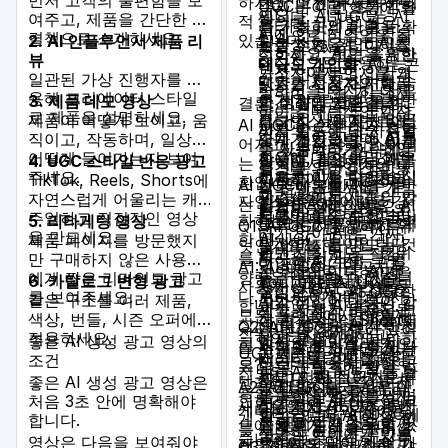
하지만, 도전 과제와 윤리
UGC는 이런 초개인화
즉시 바이럴 흐름에 올
세요.
입니다. AI UGC는 AI
여주고, 제품을 간단한 해
적 함의를 고려할 필요가
를 가능하게 하며 더
라타 최고의 노출을 확
AI에 인간적인 감각을
편집으로 비주얼을 최
결책으로 소개하세요.
있습니다:
2. AI 인플루언서 제품 리
진정성 vs. 기만: AI를
높은 전환율로 이어집
보할 수 있습니다.
더하세요: AI는 훌륭한
적화하고, 협업을 위한
뷰
혁신적으로 활용하는
니다.
대규모 개인화
: AI는 콘
보조자이지만, 인간의
가상 인플루언서를 개
일관된 가상 진행자를 사
것과 시청자 참여를 속
다양한 사용자 시나리
텐츠를 시청자의 행동
창의성을 완전히 대체
발하며, 발견 가능성을
용해 크리에이터 스타일
이기 위한 콘텐츠를 만
3. 제품 데모 영상
오 생성: 브랜드는 여
과 취향에 맞춰 특정
결론: 미래는 지금입니다
하는 경우는 드뭅니다.
높이는 매력적인 캡션
로 제품을 설명하세요.
드는 것 사이에는 얇은
제품이 어떻게 보이고, 움
러 가지 사용자 시나리
오디언스 세그먼트에
AI UGC는 콘텐츠가 만들
AI를 활용해 단순 작업
까지 만드는 데 사용할
경계가 있습니다. AI
직이고, 작동하며, 일상에
오나 협찬 상황에 AI를
맞게 개인화할 수 있게
어지고, 공유되고, 소비되
을 자동화하거나 초안
수 있습니다. 전략에는
사용에 대한 투명성은
어떻게 들어가는지 보여
활용해, 촬영이나 배우
합니다. 개인화는 개별
4. UGC 스타일 반응 광고
는 방식에서 혁명적인 전
을 만든 뒤, 인간의 통
릴스를 위한 다양한 시
신뢰를 키울 수 있습니
주세요.
비용 없이도 다양한 실
시청자에게 콘텐츠의
TikTok, Reels, Shorts에
환입니다. 소셜 미디어의
AI UGC에 관한 자주 묻
찰로 다듬으세요.
각 콘텐츠를 AI로 개발
다.
제 상황에서 제품의 가
관련성을 높이고 더 많
자연스럽게 어울리는 캐
자연스러운 바이럴을 강
는 질문(FAQ)
실험을 장려하세요: AI
하거나, 캐러셀용으로
딥페이크 & 허위정보:
치를 보여줄 수 있습니
은 참여를 유도합니다.
주얼하고 직접적인 영상
화하는 것부터, 매우 강력
5. 리타게팅 영상
UGC는 새롭고 빠르게
독특하고 공유하기 쉬
Q1: AI UGC란 정확히 무
허가 없이 AI로 가짜
다.
을 만드세요.
한 AI UGC 광고로 광고
제품 페이지를 방문했지
발전하는 분야입니다.
운 이미지를 만드는 것
엇인가요?
콘텐츠를 만드는 행위
광고 제작 비용 절감:
를 바꾸는 것까지, 그 영
만 구매하지 않은 사용자
다양한 AI 모델, 프롬
이 포함됩니다.
A1: AI UGC는 인공지능
는 위협입니다. AI가
창의성의 일부 측면을
향력은 부인할 수 없습니
에게 짧은 리마인드 광고
6. 카탈로그 변형 광고
프트, 콘텐츠 형식을
YouTube: AI UGC는
사용자 생성 콘텐츠를 뜻
생성한 UGC의 정당한
줄임으로써, AI UGC
다. AI UGC가 무엇인지,
를 보여주세요.
같은 구조를 여러 제품,
실험하고 어떤 것이 가
AI가 생성한 대본과 함
합니다. 이는 AI 음성, 영
제작 자체가 문제시됩
광고는 제작 비용을 크
모든 플랫폼에서 어떻게
색상, 번들, 시즌 오퍼에
장 효과적인 결과를 내
께 긴 영상 및 Shorts
상, 이미지처럼 AI가 완전
Q2: AI UGC가 제 콘텐츠
니다.
게 낮출 잠재력이 있어
작동하는지 이해하고,
적용하세요.
는지 관찰하세요.
에서 유용하며, 탄탄한
좋은 AI 생성 광고 영상의
히 만들었거나, 일반적으
를 바이럴로 만들 수 있나
저작권과 소유권: AI가
소규모 회사도 품질 높
UGC 제작을 위한 가장
스토리텔링에 집중하
내러티브 기반을 제공
조건
로 인간의 사용자 생성 콘
요?
만든 콘텐츠에 관한 법
은 광고를 감당할 수
진보된 AI 광고 도구를 활
세요: 어떤 접근이든
합니다. AI 보이스오버
텐츠와 비슷한 느낌을 재
좋은 AI 생성 광고 영상은
은 변화하는 중입니다.
있게 합니다.
A2: AI UGC는 놀라움과
용함으로써 제작자와 마
훌륭한 콘텐츠는 서사
는 복잡한 주제를 설명
현하기 위해 AI 도구로 크
처음 3초 안에 명확해야
AI가 만든 콘텐츠의 저
성공적인 AI UGC 광
새로움을 제공하고, 트렌
케터는 생산성과 참여도
중심입니다. AI UGC에
할 수 있고, AI 영상 편
게 보강된 콘텐츠일 수 있
합니다.
작권은 누가 소유할까
고 캠페인은 설득력 있
드에 빠르게 대응하며, 초
를 새로운 높이로 끌어올
분명한 이야기가 있는
집 소프트웨어는 반복
습니다.
영상은 다음을 보여줘야
요? 이는 답이 계속 바
으면서도 매우 재현 가
개인화를 가능하게 하고,
Q3: AI UGC는 광고에 사