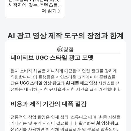
시청자에 맞는 콘텐츠를
만드세요. 여러분의 개성
더 읽기
과 독특한 스타일을 보여
주고, 플랫폼에서 전문적
이면서도 매력적인 존재
감을 유지하세요. APOB
AI 광고 영상 제작 도구의 장점과 한계
AI 같은 도구를 사용하면
브랜드의 관심을 끌고 시
청자의 시선을 사로잡는
장점
고품질 시각 자료를 만들
네이티브 UGC 스타일 광고 포맷
수 있습니다.
현대 소비자 채널은 지나치게 매끈한 기업형 광고를 강하게 
외면합니다. 이 플랫폼은 자연스러운 크리에이터 콘텐츠를 
닮은 
UGC 스타일 영상 광고
와 
AI 제품 데모 영상
 시퀀스를 생
성하는 데 강해, 시청 유지율과 시청 시간을 크게 개선합니다.
비용과 제작 기간의 대폭 절감
전통적인 상업 촬영은 인재 섭외, 스튜디오 대여, 최종 자산을 
기다리는 몇 주의 시간이 필요합니다. 활성화된 
AI 영상 광고 
생성기
를 사용하면 이 전체 워크플로가 몇 분으로 압축되어, 