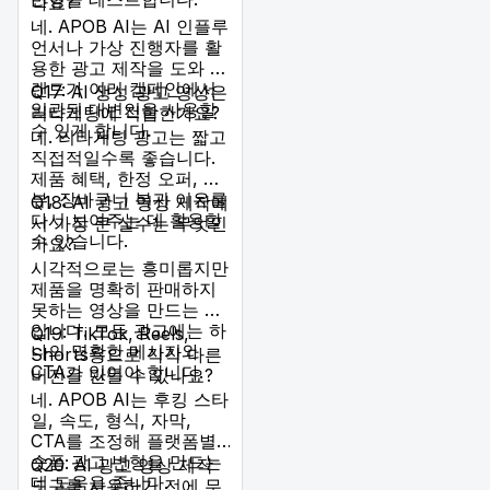
나요?
네. APOB AI는 AI 인플루
언서나 가상 진행자를 활
용한 광고 제작을 도와 브
랜드가 여러 캠페인에서
Q17: AI 생성 광고 영상은
일관된 대변인을 사용할
리타게팅에 적합한가요?
수 있게 합니다.
네. 리타게팅 광고는 짧고
직접적일수록 좋습니다.
제품 혜택, 한정 오퍼, 리
뷰, 장바구니 복귀 이유를
Q18: AI 광고 영상 제작에
다시 보여주는 데 활용할
서 가장 큰 실수는 무엇인
수 있습니다.
가요?
시각적으로는 흥미롭지만
제품을 명확히 판매하지
못하는 영상을 만드는 것
입니다. 모든 광고에는 하
Q19: TikTok, Reels,
나의 명확한 메시지와
Shorts용으로 각각 다른
CTA가 있어야 합니다.
버전을 만들 수 있나요?
네. APOB AI는 후킹 스타
일, 속도, 형식, 자막,
CTA를 조정해 플랫폼별
숏폼 광고 변형을 만드는
Q20: AI 광고 영상 제작
데 도움을 줍니다.
도구를 사용하기 전에 무