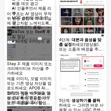
제품 데모 광고
AI 인플루언서 제품 리
뷰
이 구조는 AI 영상이 무작
UGC 스타일 반응 영
위 생성 클립이 아니라 실
상
제 광고처럼 느껴지도록
비포애프터 클립
도와줍니다.
TikTok 또는 Reels 후
킹 영상
4단계:
대본과 음성을 맞
리타게팅 리마인드 광
춤 설정
하세요(영상용).
고
또는 소품과 배경을 추가
하세요(이미지용).
Step 3: 제품 이미지 또는
크리에이티브 자산을 추
가하세요
제품 이미지, 모델 이미지
또는 기존 영상 자산을 업
로드하세요. APOB AI는
정적인 제품 비주얼을 영
SKU가 많은 이커머스 브
상 광고용 장면으로 바꾸
랜드에 특히 유용합니다.
5단계:
생성하기를 클릭
는 데 도움을 줍니다.
모든 제품을 다시 촬영하
하세요 — 그러면 바로 사
지 않아도 기존 자산으로
용할 수 있는 UGC 콘텐