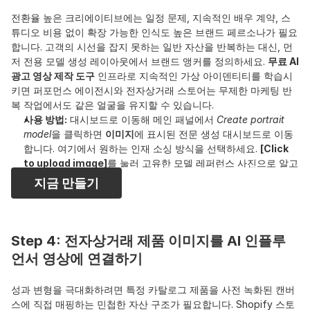
전환율 높은 크리에이티브에는 일정 문제, 지속적인 배우 계약, 스
튜디오 비용 없이 확장 가능한 인식도 높은 브랜드 페르소나가 필요
합니다. 고객의 시선을 잡지 못하는 일반 자산을 반복하는 대신, 먼
저 전용 모델 생성 레이아웃에서 브랜드 앵커를 정의하세요. 
무료 AI 
광고 영상 제작 도구
 인프라로 지속적인 가상 아이덴티티를 학습시
키면 퍼포먼스 에이전시와 전자상거래 스토어는 무제한 마케팅 반
복 작업에서도 같은 얼굴을 유지할 수 있습니다.
사용 방법:
 대시보드로 이동해 메인 패널에서 
Create portrait 
model
을 클릭하면 
이미지
에 표시된 전문 생성 대시보드로 이동
합니다. 여기에서 원하는 인재 소싱 방식을 선택하세요. 
[Click 
to upload image]
를 눌러 고유한 모델 레퍼런스 사진으로 알고
리즘을 학습시키거나, 
[AI influencer generator]
 블록을 클릭
지금 만들기
해 캠페인용 포토리얼 맞춤 아바타를 즉시 생성할 수 있습니다. 
모델 이름을 지정하고 스타일이나 배경 흐름 같은 설명을 텍스트 
상자에 추가한 뒤 
[Create your image model now]
를 누르세
요. 지속적인 앵커가 렌더링되면 TikTok과 Meta Ads용 맞춤 AI 
Step 4: 전자상거래 제품 이미지를 AI 인플루
광고 영상 변형을 바로 편집할 수 있습니다.
언서 영상에 연결하기
성과 변형을 극대화하려면 특정 카탈로그 제품을 사전 녹화된 캔버
스에 직접 매핑하는 민첩한 자산 구조가 필요합니다. Shopify 스토