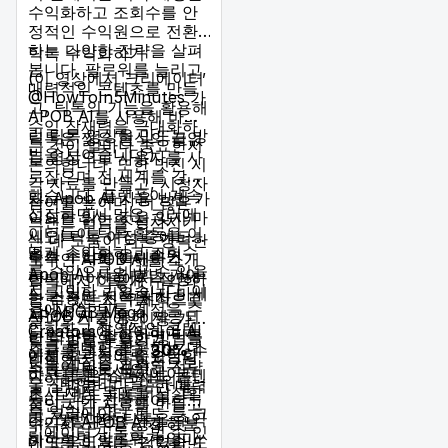
creativity
(Accessed: 10
수익화하고 조회수를 안
략
June 2026).
정적인 수익원으로 전환
하는 다양한 전략을 살펴
틱톡 수익화하기
봅니다. 팔로워를 늘리고,
(이 영상에서 크리에이터
매력적인 콘텐츠를 만들
@HowToIn5Minutes
가
고, 틱톡의 기능을 활용해
APOB AI를 사용해 바이
수익 잠재력을 극대화하
럴 틱톡 영상을 만드는 방
틱톡은 짧은 형식의 끝없
는 것이 얼마나 중요한지
법을 보여줍니다.)
는 영상으로 사용자를 사
논의합니다. 또한 멋진 시
로잡으며 전 세계를 강타
각 자료를 만들고, 시청자
했습니다. 플랫폼이 계속
팁: Apob AI 사용 방법 가
참여를 높이며, 더 많은
성장하면서 많은 크리에
이드를 읽는 것을 잊지 마
브랜드 협업을 성사시키
이터들이 틱톡 활동을 어
세요! 틱톡 여정 중에도
는 데 도움이 되는 강력한
떻게 수익화하고 조회수
추가 수입을 올리려면
틱톡 수익화 이해하기
도구인 APOB AI를 소개
를 수익으로 바꿀 수 있을
Apob AI
사용 방법 가이
합니다. 이 글에서 설명하
틱톡에서 어떻게 수익화
지 고민하고 있습니다. 이
드를 읽는 것을 잊지 마세
는 검증된 전략을 따르고
할 수 있는지 구체적으로
글에서는 틱톡 계정을 수
요! APOB Mega
APOB AI를 통해 제공되
살펴보기 전에, 이용 가능
익화하고 창의적인 콘텐
Creators에 참여하여 AI
는 도구를 활용하면 틱톡
한 다양한 수익화 방법을
틱톡 팔로워 늘리기
츠를 최대한 활용하는 데
도구를 홍보하고
30%
수
에서 효과적으로 수익화
이해하는 것이 중요합니
틱톡 계정을 효과적으로
도움이 되는 검증된 전략
수료를 받으세요!
하고 콘텐츠 크리에이터
다. 틱톡은 스폰서드 콘텐
수익화하려면 팔로워를
을 살펴봅니다. 또한 매력
로서 재정 목표를 달성할
츠, 브랜드 파트너십, 틱
늘리는 데 집중해야 합니
적인 시각 자료를 만들고
수 있습니다.
톡 크리에이터 펀드 등 크
다. 그렇다면 틱톡을 수익
여기서 APOB AI가 돋보
수익화 노력을 강화하는
리에이터가 돈을 벌 수 있
화하려면 팔로워가 얼마
이도록 도와줄 수 있습니
데 도움이 되는 강력한 도