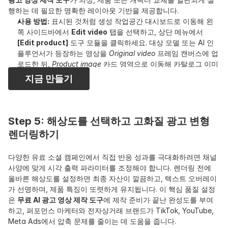
행하는 데 필요한 명확한 레이아웃 기반을 제공합니다.
사용 방법:
 표시된 것처럼 생성 작업공간 대시보드로 이동해 왼
쪽 사이드바에서 
Edit video
 탭을 선택하고, 상단 메뉴에서 
[Edit product]
 도구 모듈을 클릭하세요. 대상 모델 또는 AI 인
플루언서가 등장하는 영상을 
Original video
 프레임 캔버스에 업
로드한 뒤, 
Product image
 카드 영역으로 이동해 카탈로그 이미
지를 넣습니다. 정면 이미지 1장과 발표자에게 자연스럽게 렌더
지금 만들기
링할 실제 제품의 추가 각도 최대 3장을 업로드할 수 있습니다.
Step 5: 해상도를 선택하고 고화질 광고 변형 
렌더링하기
다양한 유료 소셜 캠페인에서 직접 반응 성과를 극대화하려면 채널 
사양에 맞게 시각 출력 파라미터를 조정해야 합니다. 렌더링 전에 
올바른 해상도를 설정하면 최종 자산이 깔끔하고, 텍스트 오버레이
가 선명하며, 제품 특징이 또렷하게 유지됩니다. 이 핵심 품질 설정
은 
무료 AI 광고 영상 제작 도구
에 제작 준비가 끝난 완성도를 부여
하고, 퍼포먼스 마케터와 전자상거래 브랜드가 TikTok, YouTube, 
Meta Ads에서 압축 문제를 줄이는 데 도움을 줍니다.