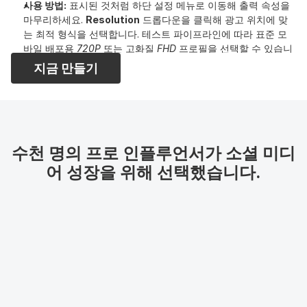
사용 방법:
 표시된 것처럼 하단 설정 메뉴로 이동해 출력 속성을 
마무리하세요. 
Resolution
 드롭다운을 클릭해 광고 위치에 맞
는 최적 형식을 선택합니다. 테스트 파이프라인에 따라 표준 모
바일 배포용 
720P
 또는 고화질 
FHD
 프로필을 선택할 수 있습니
다. 해상도를 선택한 뒤 처리 속도가 
120 credits/s
로 설정되어 
지금 만들기
있는지 확인하고, 렌더링 엔진 품질을 
Ultra
로 맞춘 다음, 밝은 
분홍색 
[Generate]
 버튼을 눌러 전문적이고 영화적인 AI 광고 
영상을 즉시 생성하세요.
수천 명의 프로 인플루언서가 소셜 미디
어 성장을 위해 선택했습니다.
Emir.
21k
팔로워
Jhonier Gomez