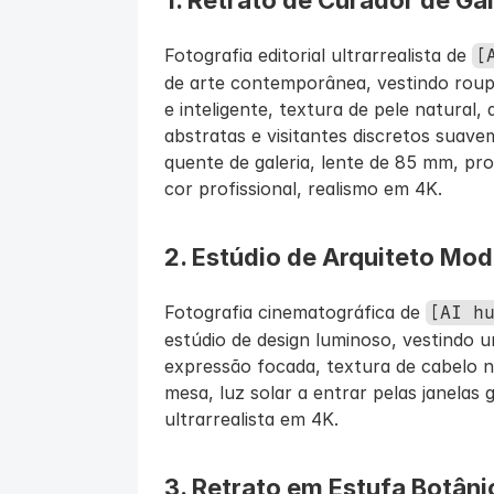
1. Retrato de Curador de Gal
Fotografia editorial ultrarrealista de 
[
de arte contemporânea, vestindo roupa
e inteligente, textura de pele natural, 
abstratas e visitantes discretos suave
quente de galeria, lente de 85 mm, pr
cor profissional, realismo em 4K.
2. Estúdio de Arquiteto Mo
Fotografia cinematográfica de 
[AI h
estúdio de design luminoso, vestindo u
expressão focada, textura de cabelo n
mesa, luz solar a entrar pelas janelas 
ultrarrealista em 4K.
3. Retrato em Estufa Botâni