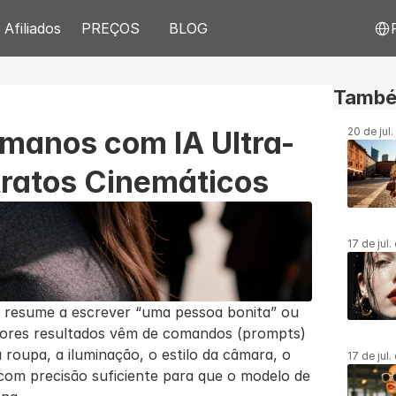
Select
Afiliados
PREÇOS
BLOG
Também
manos com IA Ultra-
20 de jul
tratos Cinemáticos
17 de jul
se resume a escrever “uma pessoa bonita” ou 
hores resultados vêm de comandos (prompts) 
roupa, a iluminação, o estilo da câmara, o 
17 de jul
 com precisão suficiente para que o modelo de 