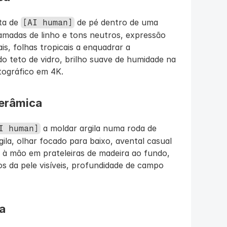
ta de 
 de pé dentro de uma 
[AI human]
amadas de linho e tons neutros, expressão 
is, folhas tropicais a enquadrar a 
do teto de vidro, brilho suave de humidade na 
tográfico em 4K.
Cerâmica
 a moldar argila numa roda de 
I human]
ila, olhar focado para baixo, avental casual 
 à mão em prateleiras de madeira ao fundo, 
os da pele visíveis, profundidade de campo 
a