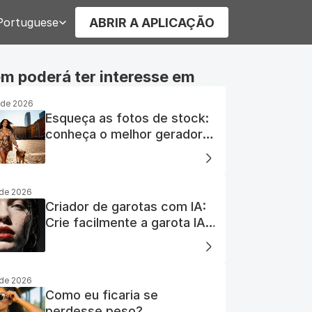
 Language
ABRIR A APLICAÇÃO
Portuguese
 poderá ter interesse em
. de 2026
Esqueça as fotos de stock:
conheça o melhor gerador
de fotos com IA gratuito
. de 2026
Criador de garotas com IA:
Crie facilmente a garota IA
dos seus sonhos
. de 2026
Como eu ficaria se
perdesse peso?