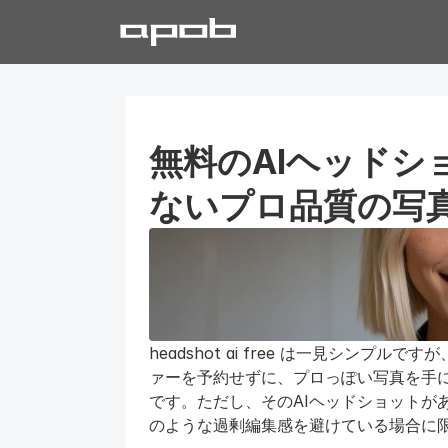
無料のAIヘッドシ
ないプロ品質の写
headshot ai free は一見シン
ァーを予約せずに、プロっぽい写真を手に
です。ただし、そのAIヘッドショットが
のような過剰編集感を避けている場合に