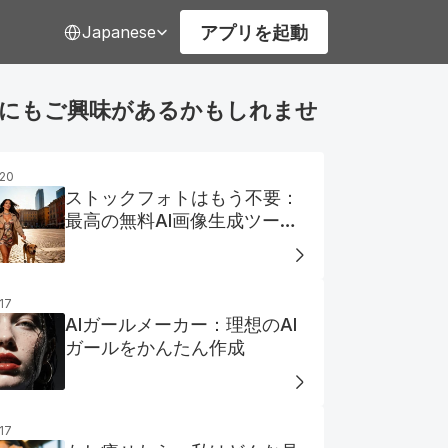
Select Language
アプリを起動
Japanese
にもご興味があるかもしれませ
20
ストックフォトはもう不要：
最高の無料AI画像生成ツール
をご紹介
17
AIガールメーカー：理想のAI
ガールをかんたん作成
17