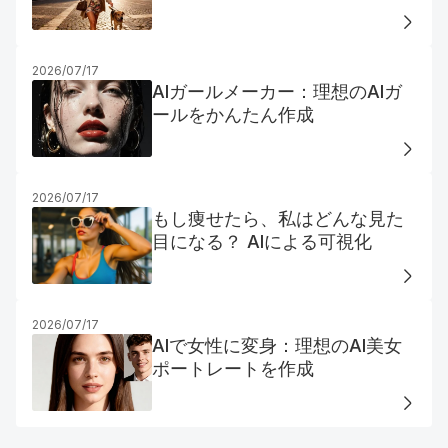
紹介
2026/07/17
AIガールメーカー：理想のAIガ
ールをかんたん作成
2026/07/17
もし痩せたら、私はどんな見た
目になる？ AIによる可視化
2026/07/17
AIで女性に変身：理想のAI美女
ポートレートを作成