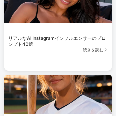
リアルなAI Instagramインフルエンサーのプロ
ンプト40選
続きを読む