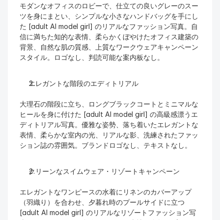
モダンなオフィスのロビーで、仕立ての良いグレーのスー
ツを身にまとい、シンプルな小さなハンドバッグを手にし
た [adult AI model girl] のリアルなファッション写真。自
信に満ちた知的な表情、柔らかくぼやけたオフィス建築の
背景、自然な肌の質感、上質なワークウェアキャンペーン
スタイル。ロゴなし、判読可能な案内板なし。
エレガントな階段のエディトリアル
大理石の階段に立ち、ロングブラックコートとミニマルな
ヒールを身に付けた [adult AI model girl] の高級感漂うエ
ディトリアル写真。優雅な姿勢、落ち着いたエレガントな
表情、柔らかな室内の光、リアルな影、洗練されたファッ
ション誌の雰囲気。ブランドロゴなし、テキストなし。
クリーンなスイムウェア・リゾートキャンペーン
エレガントなワンピースの水着にリネンのカバーアップ
（羽織り）を合わせ、夕暮れ時のプールサイドに立つ 
[adult AI model girl] のリアルなリゾートファッション写