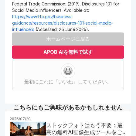
Federal Trade Commission. (2019). Disclosures 101 for 
Social Media Influencers. Available at: 
https://www.ftc.gov/business-
guidance/resources/disclosures-101-social-media-
influencers
 (Accessed: 25 June 2026).
ホームページに戻る
APOB AIを無料で試す
最初にこれに「いいね」してください。
こちらにもご興味があるかもしれません
2026/07/20
ストックフォトはもう不要：最
高の無料AI画像生成ツールをご