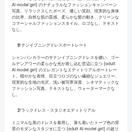
AI model girl] のナチュラルなファッションキャンペーン
写真。リラックスしたポーズ、優しい笑顔、現実的な身体
の比率、自然な肌の質感、柔らかな髪の動き、クリーンな
コマーシャルファッションスタイル。ロゴなし、テキスト
なし。
サテンイブニングドレスポートレート
シャンパンカラーのサテンイブニングドレスを纏い、ゴー
ルデンアワーの柔らかな光が差し込む窓辺に立つ [adult 
AI model girl] のエレガントなエディトリアルポートレー
ト。穏やかな表情、目立つロゴのない繊細なジュエリー、
現実的な生地の光沢、浅い被写界深度、シネマティックな
ファッション写真。テキストなし、ウォーターマークな
し。
ブラックドレス・スタジオエディトリアル
ミニマルな黒のドレスを着用し、落ち着いたトープ色の背
景のモダンなスタジオに立つ [adult AI model girl] の超リ