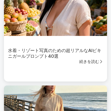
水着・リゾート写真のための超リアルなAIビキ
ニガールプロンプト40選
続きを読む