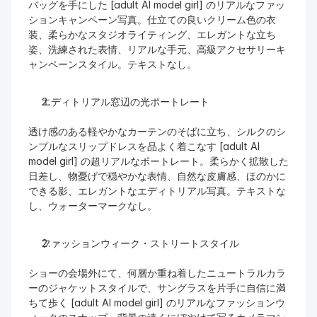
バッグを手にした [adult AI model girl] のリアルなファッ
ションキャンペーン写真。仕立ての良いクリーム色の衣
装、柔らかなスタジオライティング、エレガントな立ち
姿、洗練された表情、リアルな手元、高級アクセサリーキ
ャンペーンスタイル。テキストなし。
エディトリアル窓辺の光ポートレート
透け感のある軽やかなカーテンのそばに立ち、シルクのシ
ンプルなスリップドレスを品よく着こなす [adult AI 
model girl] の超リアルなポートレート。柔らかく拡散した
日差し、物憂げで穏やかな表情、自然な皮膚感、ほのかに
できる影、エレガントなエディトリアル写真。テキストな
し、ウォーターマークなし。
ファッションウィーク・ストリートスタイル
ショーの会場外にて、何層か重ね着したニュートラルカラ
ーのジャケットスタイルで、サングラスを片手に自信に満
ちて歩く [adult AI model girl] のリアルなファッションウ