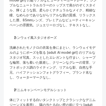
model girl] の超リアルなビューティーポートレート。シン
プルなニュートラルカラーのトップスで肩がのぞくスタイ
ル、輝くような肌、柔らかくナチュラルなメイク、精細な
瞳、なめらかでありながらリアルな肌の質感、リラックス
した唇、85mmレンズ、プレミアムなビューティーキャン
ペーンの雰囲気。ジュエリーロゴなし、テキストなし。
ランウェイ風スタジオポーズ
洗練されたモノクロの衣装を身にまとい、ランウェイモデ
ルのようにポーズを取る [adult AI model girl] のリアルな
スタジオ写真。スッとしたエレガントな佇まい、シャープ
な輪郭、落ち着いた眼差し、クリーンなグレーの背景、ソ
フトボックス調のライティング、リアルな影、自然な手
元、ハイファッションフォトグラフィー。ブランド名な
し、ウォーターマークなし。
デニムキャンペーンモデルショット
体にフィットする白いタンクトップとクラシックなデニム
ジーンズを着用し、陽の当たる白い壁の前に立つ [adult 