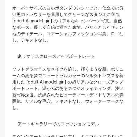
オーバーサイズの白いボタンダウンシャツと、仕立ての良
い黒のトラウザーを着用してクリーンなスタジオに立つ 
[adult AI model girl] のリアルなキャンペーン写真。自然
なポーズ、優しく自信に満ちた表情、パリッとしたサテン
地のディテール、コマーシャルファッション写真。ロゴな
し、テキストなし。
グラマラスクローズアップポートレート
ソフトグラマラスなメイクを施し、輝くような肌、ボリュ
ームのある髪でニュートラルカラーのシルクトップスを着
用した [adult AI model girl] の超リアルなクローズアップ
ポートレート。温かみのあるスタジオライティング、浅い
被写界深度、洗練されたビューティーエディトリアルの雰
囲気、リアルな毛穴。テキストなし、ウォーターマークな
し。
アートギャラリーでのファッションモデル
モダンなアートギャラリーに立ち、ミニマルな黒のドレス