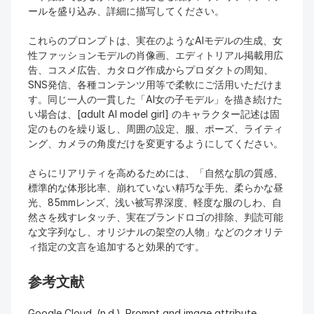
ールを盛り込み、詳細に描写してください。
これらのプロンプトは、実在のようなAIモデルの生成、女
性ファッションモデルの肖像画、エディトリアル掲載用広
告、コスメ広告、カタログ作成からプロダクトの周知、
SNS発信、各種コンテンツ用等で柔軟にご活用いただけま
す。同じ一人の一貫した「AI女の子モデル」を描き続けた
い場合は、[adult AI model girl] のキャラクター記述は固
定のものを繰り返し、周囲の設定、服、ポーズ、ライティ
ング、カメラの角度だけを変更するようにしてください。
さらにリアリティを高めるためには、「自然な肌の質感、
標準的な体形比率、崩れていない精巧な手先、柔らかな昼
光、85mmレンズ、浅い被写界深度、軽度な服のしわ、自
然さを残すレタッチ、実在ブランドロゴの排除、判読可能
な文字列なし、オリジナルの架空の人物」などのクオリテ
ィ指定の文言を追加すると効果的です。
参考文献
Google Cloud. (n.d.). Prompt and image attribute 