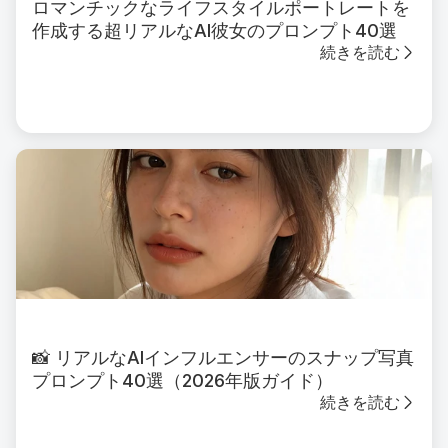
ロマンチックなライフスタイルポートレートを
作成する超リアルなAI彼女のプロンプト40選
続きを読む
📸 リアルなAIインフルエンサーのスナップ写真
プロンプト40選（2026年版ガイド）
続きを読む