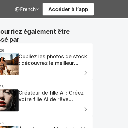
Select Language
Accéder à l’app
French
ourriez également être 
ssé par
026
Oubliez les photos de stock
: découvrez le meilleur
générateur de photos AI
gratuit
026
Créateur de fille AI : Créez
votre fille AI de rêve
facilement
026