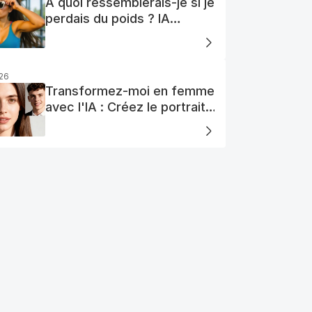
À quoi ressemblerais-je si je
perdais du poids ? IA
Visualisation
026
Transformez-moi en femme
avec l'IA : Créez le portrait
de votre femme AI parfaite