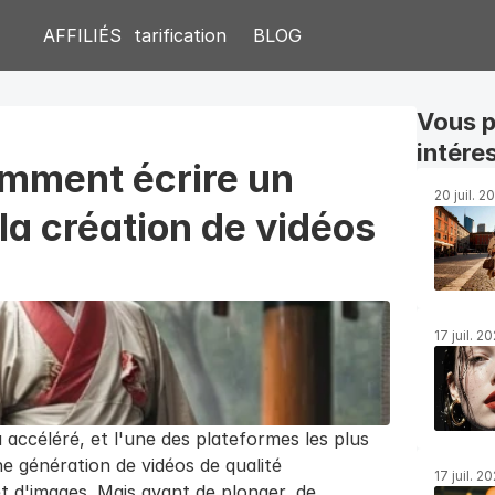
AFFILIÉS
tarification
BLOG
Vous p
intére
mment écrire un 
20 juil. 2
la création de vidéos 
17 juil. 2
a accéléré, et l'une des plateformes les plus 
e génération de vidéos de qualité 
17 juil. 2
t d'images. Mais avant de plonger, de 