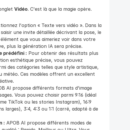
onglet 
Vidéo
. C'est là que la magie opère.
tionnez l'option « Texte vers vidéo ». Dans la 
isir une invite détaillée décrivant la pose, le 
élément que vous aimeriez voir dans votre 
ve, plus la génération IA sera précise.
 prédéfini :
 Pour obtenir des résultats plus 
ction esthétique précise, vous pouvez 
i des catégories telles que style artistique, 
 météo. Ces modèles offrent un excellent 
éative.
B AI propose différents formats d'image 
ages. Vous pouvez choisir parmi 9:16 (idéal 
e TikTok ou les stories Instagram), 16:9 
larges), 3:4, 4:3 ou 1:1 (carré, adapté à de 
n :
 APOB AI propose différents modes de 
 qualité : Rapide, Meilleur ou Ultra. Vous 