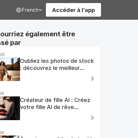
Select Language
Accéder à l’app
French
ourriez également être 
ssé par
026
Oubliez les photos de stock
: découvrez le meilleur
générateur de photos AI
gratuit
026
Créateur de fille AI : Créez
votre fille AI de rêve
facilement
026