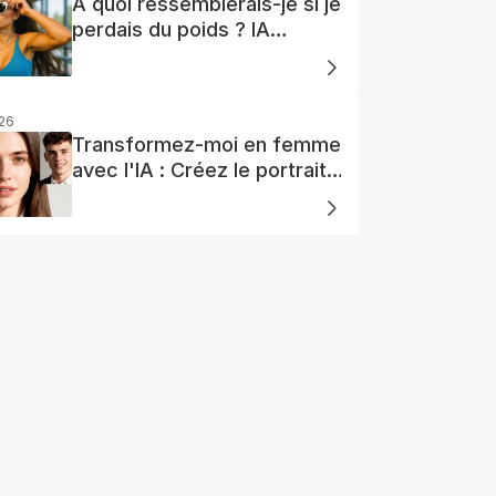
À quoi ressemblerais-je si je
perdais du poids ? IA
Visualisation
026
Transformez-moi en femme
avec l'IA : Créez le portrait
de votre femme AI parfaite