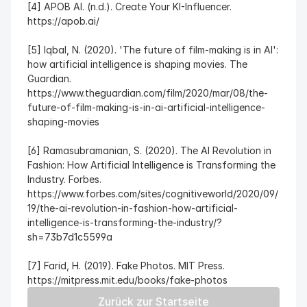
[4] APOB AI. (n.d.). Create Your KI-Influencer. 
https://apob.ai/
[5] Iqbal, N. (2020). 'The future of film-making is in AI': 
how artificial intelligence is shaping movies. The 
Guardian. 
https://www.theguardian.com/film/2020/mar/08/the-
future-of-film-making-is-in-ai-artificial-intelligence-
shaping-movies
[6] Ramasubramanian, S. (2020). The AI Revolution in 
Fashion: How Artificial Intelligence is Transforming the 
Industry. Forbes. 
https://www.forbes.com/sites/cognitiveworld/2020/09/
19/the-ai-revolution-in-fashion-how-artificial-
intelligence-is-transforming-the-industry/?
sh=73b7d1c5599a
[7] Farid, H. (2019). Fake Photos. MIT Press. 
https://mitpress.mit.edu/books/fake-photos
Zurück zur Startseite