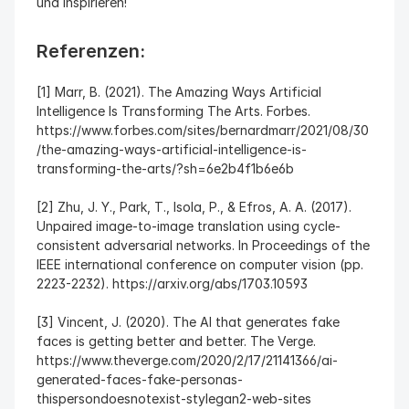
und inspirieren!
Referenzen:
[1] Marr, B. (2021). The Amazing Ways Artificial 
Intelligence Is Transforming The Arts. Forbes. 
https://www.forbes.com/sites/bernardmarr/2021/08/30
/the-amazing-ways-artificial-intelligence-is-
transforming-the-arts/?sh=6e2b4f1b6e6b
[2] Zhu, J. Y., Park, T., Isola, P., & Efros, A. A. (2017). 
Unpaired image-to-image translation using cycle-
consistent adversarial networks. In Proceedings of the 
IEEE international conference on computer vision (pp. 
2223-2232). https://arxiv.org/abs/1703.10593
[3] Vincent, J. (2020). The AI that generates fake 
faces is getting better and better. The Verge. 
https://www.theverge.com/2020/2/17/21141366/ai-
generated-faces-fake-personas-
thispersondoesnotexist-stylegan2-web-sites