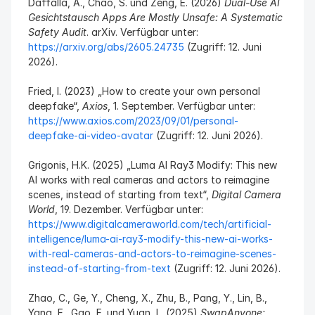
Daffalla, A., Chao, S. und Zeng, E. (2026) 
Dual-Use AI 
Gesichtstausch Apps Are Mostly Unsafe: A Systematic 
Safety Audit
. arXiv. Verfügbar unter: 
https://arxiv.org/abs/2605.24735
 (Zugriff: 12. Juni 
2026).
Fried, I. (2023) „How to create your own personal 
deepfake“, 
Axios
, 1. September. Verfügbar unter: 
https://www.axios.com/2023/09/01/personal-
deepfake-ai-video-avatar
 (Zugriff: 12. Juni 2026).
Grigonis, H.K. (2025) „Luma AI Ray3 Modify: This new 
AI works with real cameras and actors to reimagine 
scenes, instead of starting from text“, 
Digital Camera 
World
, 19. Dezember. Verfügbar unter: 
https://www.digitalcameraworld.com/tech/artificial-
intelligence/luma-ai-ray3-modify-this-new-ai-works-
with-real-cameras-and-actors-to-reimagine-scenes-
instead-of-starting-from-text
 (Zugriff: 12. Juni 2026).
Zhao, C., Ge, Y., Cheng, X., Zhu, B., Pang, Y., Lin, B., 
Yang, F., Gao, F. und Yuan, L. (2025) 
SwapAnyone: 