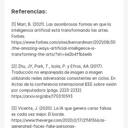
Referencias:
[1] Marr, B. (2021). Las asombrosas formas en que la 
inteligencia artificial está transformando las artes. 
Forbes. 
https://www.forbes.com/sites/bernardmarr/2021/08/30
/the-amazing-ways-artificial-intelligence-is-
transforming-the-arts/?sh=6e2b4f1b6e6b
[2] Zhu, JY, Park, T., Isola, P. y Efros, AA (2017). 
Traducción no emparejada de imagen a imagen 
utilizando redes adversarias consistentes en ciclos. En 
Actas de la conferencia internacional IEEE sobre visión 
por computadora (págs. 2223-2232). 
https://arxiv.org/abs/1703.10593
[3] Vicente, J. (2020). La IA que genera caras falsas 
es cada vez mejor. El borde. 
https://www.theverge.com/2020/2/17/21141366/ai-
generated-faces-fake-personas-