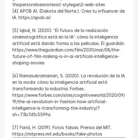
thispersondoesnotexist-stylegan2-web-sites
[4] APOB AI. (Dakota del Norte.). Crea tu influencer de 
IA. https://apob.ai/
[5] Iqbal, N. (2020). 'El futuro de la realización 
cinematográfica está en la IA': cómo la inteligencia 
artificial está dando forma a las películas. El guardián. 
https://www.theguardian.com/film/2020/mar/08/the-
future-of-film-making-is-in-ai-artificial-intelligence-
shaping-movies
[6] Ramasubramanian, S. (2020). La revolución de la IA 
en la moda: cómo la inteligencia artificial está 
transformando la industria. Forbes. 
https://www.forbes.com/sites/cognitiveworld/2020/09/
19/the-ai-revolution-in-fashion-how-artificial-
intelligence-is-transforming-the-industry/?
sh=73b7d1c5599a
[7] Farid, H. (2019). Fotos falsas. Prensa del MIT. 
https://mitpress.mit.edu/books/fake-photos