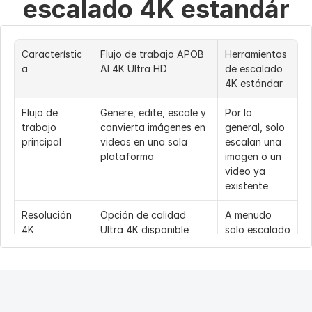
escalado 4K estandár
Característic
Flujo de trabajo APOB 
Herramientas 
a
AI 4K Ultra HD
de escalado 
4K estándar
Flujo de 
Genere, edite, escale y 
Por lo 
trabajo 
convierta imágenes en 
general, solo 
principal
videos en una sola 
escalan una 
plataforma
imagen o un 
video ya 
existente
Resolución 
Opción de calidad 
A menudo 
4K
Ultra 4K disponible 
solo escalado 
para flujos de trabajo 
de 2x o 4x, 
de imagen compatibles
según el plan
Control 
Control mediante 
Por lo 
creativo
indicaciones (prompts) 
general, 