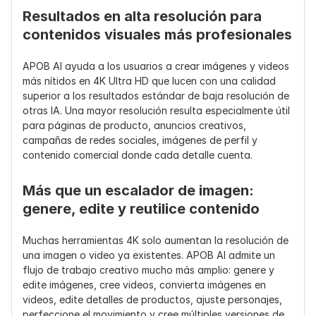
mejora
Resultados en alta resolución para 
Flujo de 
De imagen a video, de 
A menudo no 
contenidos visuales más profesionales
trabajo de 
texto a video, videos 
cuenta con 
video
con avatares 
un flujo de 
APOB AI ayuda a los usuarios a crear imágenes y videos 
parlantes, extensión de 
trabajo de 
más nítidos en 4K Ultra HD que lucen con una calidad 
video, subtítulos y de 
creación de 
superior a los resultados estándar de baja resolución de 
guion gráfico a video
video con IA 
otras IA. Una mayor resolución resulta especialmente útil 
integrado
para páginas de producto, anuncios creativos, 
campañas de redes sociales, imágenes de perfil y 
Ideal para
Creadores, marcas, 
Usuarios que 
contenido comercial donde cada detalle cuenta.
profesionales de 
solo 
marketing, equipos de 
necesitan un 
Más que un escalador de imagen: 
producto, contenido 
archivo con 
genere, edite y reutilice contenido
de influencer digital y 
mayor nitidez
anuncios en redes 
sociales
Muchas herramientas 4K solo aumentan la resolución de 
una imagen o video ya existentes. APOB AI admite un 
flujo de trabajo creativo mucho más amplio: genere y 
edite imágenes, cree videos, convierta imágenes en 
videos, edite detalles de productos, ajuste personajes, 
perfeccione el movimiento y cree múltiples versiones de 