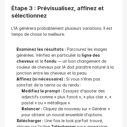
Étape 3 : Prévisualisez, affinez et 
sélectionnez
L’IA générera probablement plusieurs variations. Il est 
temps de choisir la meilleure.
Examinez les résultats :
 Parcourez les images 
générées. Vérifiez en particulier la 
ligne des 
cheveux
 et le 
fondu
 — un bon changement de 
couleur de cheveux par IA doit paraître naturel à la 
jonction entre les cheveux et la peau.
Affinez (si nécessaire) :
 Si vous n’êtes pas 
satisfait de la teinte ou du rendu :
Modifiez le prompt :
 Essayez d’ajouter des 
adjectifs comme « plus foncé », « plus clair », « 
pastel » ou « métallique ».
Relancer :
 Cliquez de nouveau sur « Générer » 
pour obtenir un nouvel ensemble d’options.
Télécharger :
 Une fois le look parfait trouvé, 
cliquez sur l’icône 
Télécharger
 pour enregistrer 