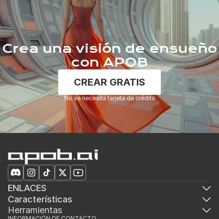
Crea una visión de ensueño
con APOB
CREAR GRATIS
No se necesita tarjeta de crédito
ENLACES
Características
Herramientas
INFORMACIÓN DE CONTACTO