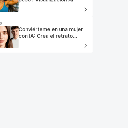
26
Conviérteme en una mujer
con IA: Crea el retrato
perfecto de tu mujer IA