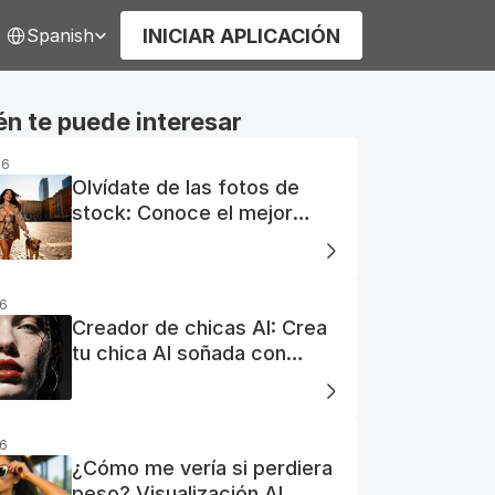
elect Language
INICIAR APLICACIÓN
Spanish
n te puede interesar
26
Olvídate de las fotos de
stock: Conoce el mejor
generador de fotos AI
gratuito
26
Creador de chicas AI: Crea
tu chica AI soñada con
facilidad
26
¿Cómo me vería si perdiera
peso? Visualización AI