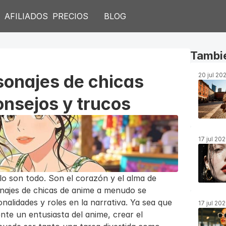
S
AFILIADOS
PRECIOS
BLOG
Tambié
onajes de chicas 
20 jul 20
onsejos y trucos
17 jul 20
lo son todo. Son el corazón y el alma de 
sonajes de chicas de anime a menudo se 
alidades y roles en la narrativa. Ya sea que 
17 jul 20
nte un entusiasta del anime, crear el 