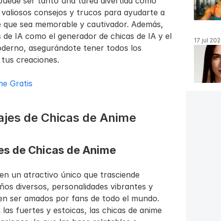
puede ser tanto una tarea divertida como 
 valiosos consejos y trucos para ayudarte a 
e que sea memorable y cautivador. Además, 
de IA como el generador de chicas de IA y el 
17 jul 20
oderno, asegurándote tener todos los 
 tus creaciones.
me Gratis
ajes de Chicas de Anime
jes de Chicas de Anime
en un atractivo único que trasciende 
ños diversos, personalidades vibrantes y 
en ser amados por fans de todo el mundo. 
las fuertes y estoicas, las chicas de anime 