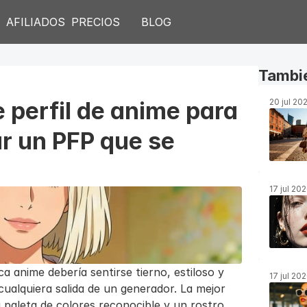
S
AFILIADOS
PRECIOS
BLOG
Tambié
 perfil de anime para 
20 jul 20
r un PFP que se 
17 jul 20
a anime debería sentirse tierno, estiloso y 
17 jul 20
alquiera salida de un generador. La mejor 
 paleta de colores reconocible y un rostro 