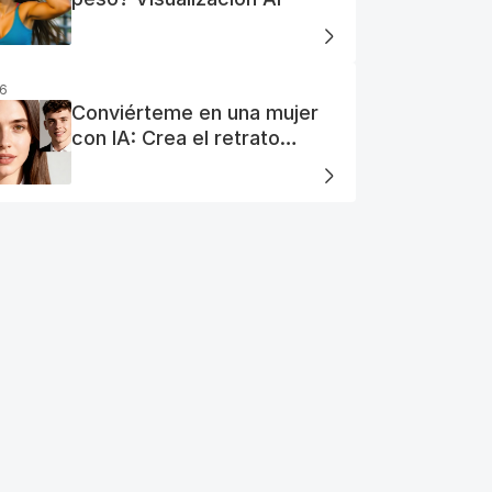
26
Conviérteme en una mujer
con IA: Crea el retrato
perfecto de tu mujer IA