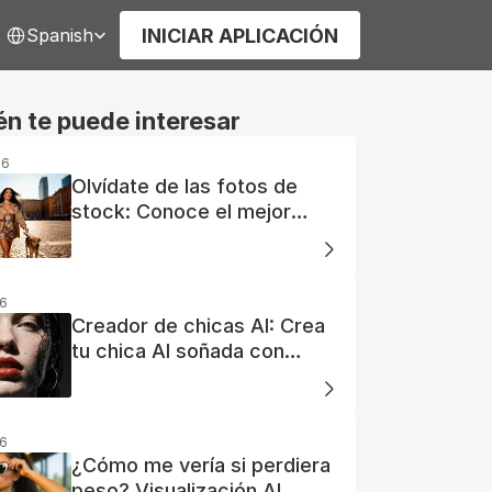
elect Language
INICIAR APLICACIÓN
Spanish
n te puede interesar
26
Olvídate de las fotos de
stock: Conoce el mejor
generador de fotos AI
gratuito
26
Creador de chicas AI: Crea
tu chica AI soñada con
facilidad
26
¿Cómo me vería si perdiera
peso? Visualización AI