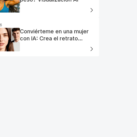
26
Conviérteme en una mujer
con IA: Crea el retrato
perfecto de tu mujer IA