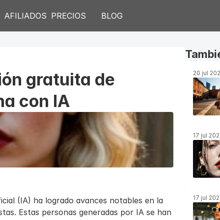
S
AFILIADOS
PRECIOS
BLOG
Tambié
ón gratuita de 
20 jul 20
a con IA
17 jul 20
17 jul 20
ficial (IA) ha logrado avances notables en la 
tas. Estas personas generadas por IA se han 