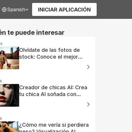
elect Language
INICIAR APLICACIÓN
Spanish
n te puede interesar
26
Olvídate de las fotos de
stock: Conoce el mejor
generador de fotos AI
gratuito
26
Creador de chicas AI: Crea
tu chica AI soñada con
facilidad
26
¿Cómo me vería si perdiera
peso? Visualización AI