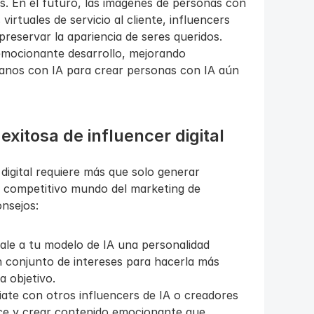
. En el futuro, las imágenes de personas con 
rtuales de servicio al cliente, influencers 
reservar la apariencia de seres queridos. 
emocionante desarrollo, mejorando 
os con IA para crear personas con IA aún 
itosa de influencer digital
digital requiere más que solo generar 
l competitivo mundo del marketing de 
onsejos:
ale a tu modelo de IA una personalidad 
un conjunto de intereses para hacerla más 
a objetivo.
ate con otros influencers de IA o creadores 
nce y crear contenido emocionante que 