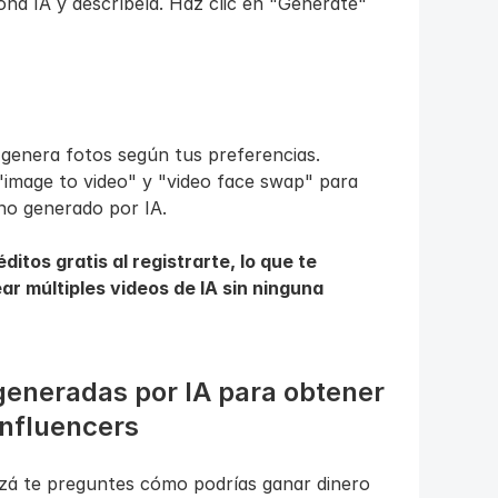
na IA y descríbela. Haz clic en "Generate" 
 genera fotos según tus preferencias.
"image to video" y "video face swap" para 
no generado por IA.
itos gratis al registrarte, lo que te 
ar múltiples videos de IA sin ninguna 
neradas por IA para obtener 
influencers
zá te preguntes cómo podrías ganar dinero 