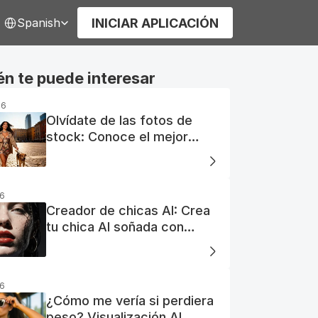
elect Language
INICIAR APLICACIÓN
Spanish
n te puede interesar
26
Olvídate de las fotos de
stock: Conoce el mejor
generador de fotos AI
gratuito
26
Creador de chicas AI: Crea
tu chica AI soñada con
facilidad
26
¿Cómo me vería si perdiera
peso? Visualización AI