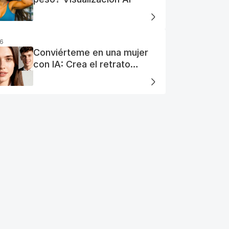
26
Conviérteme en una mujer
con IA: Crea el retrato
perfecto de tu mujer IA