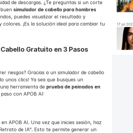
esidad de descargas. ¿Te preguntas si un corte 
 buen 
simulador de cabello para hombres 
dos, puedes visualizar el resultado y 
y colores. ¡Es la solución ideal para cambiar tu 
17 jul 20
abello Gratuito en 3 Pasos 
er riesgos? Gracias a un simulador de cabello 
gratuito, ¡esto es ahora posible con solo unos clics! Ya sea que busques un 
 una herramienta de 
prueba de peinados en 
a paso con APOB AI:
en APOB AI. Una vez que inicies sesión, haz 
Retrato de IA". Esto te permite generar un 