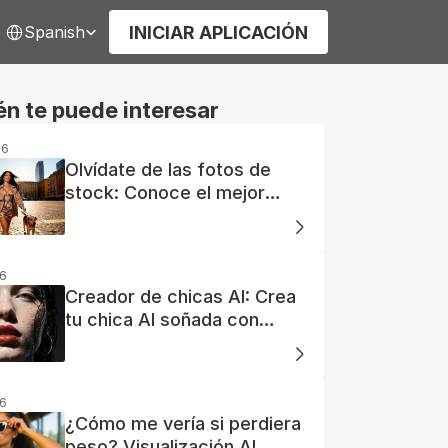
elect Language
INICIAR APLICACIÓN
Spanish
n te puede interesar
26
Olvídate de las fotos de
stock: Conoce el mejor
generador de fotos AI
gratuito
26
Creador de chicas AI: Crea
tu chica AI soñada con
facilidad
26
¿Cómo me vería si perdiera
peso? Visualización AI