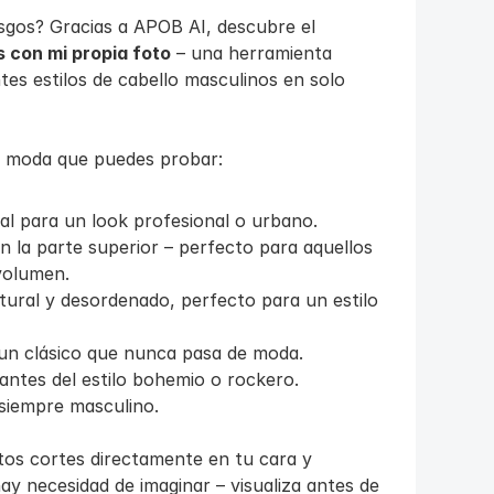
¿Quieres cambiar tu look sin correr riesgos? Gracias a APOB AI, descubre el 
s con mi propia foto
 – una herramienta 
es estilos de cabello masculinos en solo 
e moda que puedes probar:
eal para un look profesional o urbano.
en la parte superior – perfecto para aquellos 
 volumen.
ural y desordenado, perfecto para un estilo 
 un clásico que nunca pasa de moda.
antes del estilo bohemio o rockero.
 siempre masculino.
s cortes directamente en tu cara y 
y necesidad de imaginar – visualiza antes de 