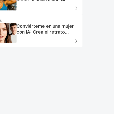
26
Conviérteme en una mujer
con IA: Crea el retrato
perfecto de tu mujer IA