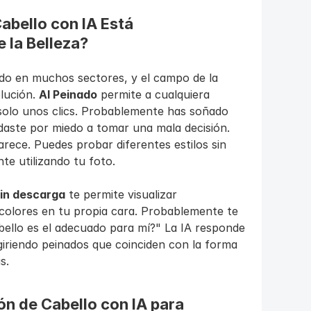
abello con IA Está 
 la Belleza?
rado en muchos sectores, y el campo de la 
lución. 
AI Peinado
 permite a cualquiera 
 solo unos clics. Probablemente has soñado 
ste por miedo a tomar una mala decisión. 
rece. Puedes probar diferentes estilos sin 
te utilizando tu foto.
sin descarga
 te permite visualizar 
colores en tu propia cara. Probablemente te 
ello es el adecuado para mí?" La IA responde 
iriendo peinados que coinciden con la forma 
s.
ón de Cabello con IA para 