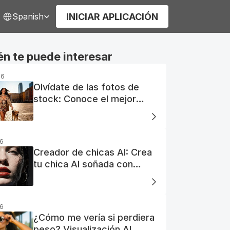
elect Language
INICIAR APLICACIÓN
Spanish
n te puede interesar
26
Olvídate de las fotos de
stock: Conoce el mejor
generador de fotos AI
gratuito
26
Creador de chicas AI: Crea
tu chica AI soñada con
facilidad
26
¿Cómo me vería si perdiera
peso? Visualización AI