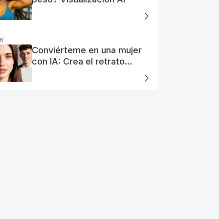
26
Conviérteme en una mujer
con IA: Crea el retrato
perfecto de tu mujer IA