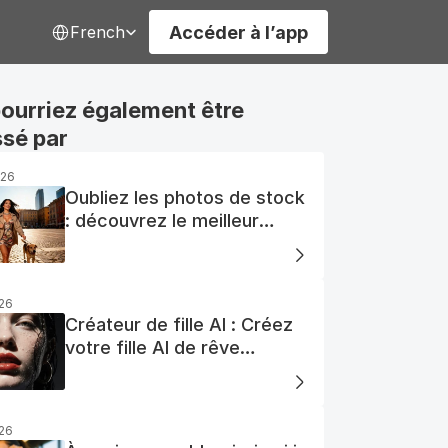
Select Language
Accéder à l’app
French
ourriez également être 
ssé par
026
Oubliez les photos de stock
: découvrez le meilleur
générateur de photos AI
gratuit
026
Créateur de fille AI : Créez
votre fille AI de rêve
facilement
026