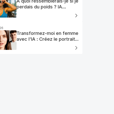
À quoi ressemblerais-je si je
perdais du poids ? IA
Visualisation
026
Transformez-moi en femme
avec l'IA : Créez le portrait
de votre femme AI parfaite