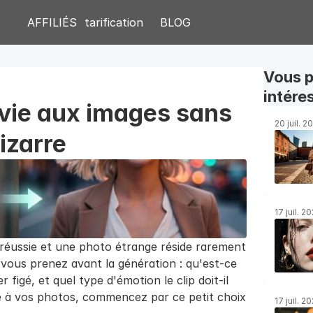
AFFILIÉS
tarification
BLOG
Vous p
intére
ie aux images sans 
20 juil. 2
izarre
17 juil. 2
réussie et une photo étrange réside rarement 
e vous prenez avant la génération : qu'est-ce 
 figé, et quel type d'émotion le clip doit-il 
e à vos photos, commencez par ce petit choix 
17 juil. 2