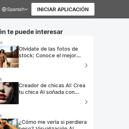
elect Language
INICIAR APLICACIÓN
Spanish
n te puede interesar
26
Olvídate de las fotos de
stock: Conoce el mejor
generador de fotos AI
gratuito
26
Creador de chicas AI: Crea
tu chica AI soñada con
facilidad
26
¿Cómo me vería si perdiera
peso? Visualización AI