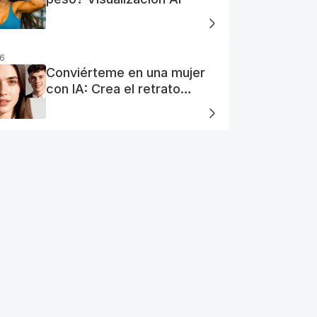
26
Conviérteme en una mujer
con IA: Crea el retrato
perfecto de tu mujer IA