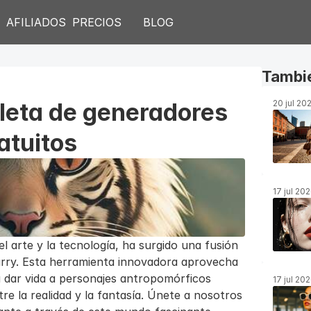
S
AFILIADOS
PRECIOS
BLOG
Tambié
leta de generadores 
20 jul 20
ratuitos
17 jul 20
 arte y la tecnología, ha surgido una fusión 
urry. Esta herramienta innovadora aprovecha 
ara dar vida a personajes antropomórficos 
17 jul 20
re la realidad y la fantasía. Únete a nosotros 