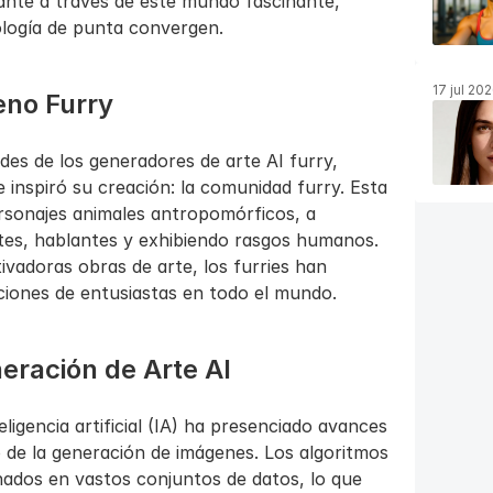
nte a través de este mundo fascinante, 
nología de punta convergen.
17 jul 20
no Furry
es de los generadores de arte AI furry, 
 inspiró su creación: la comunidad furry. Esta 
rsonajes animales antropomórficos, a 
s, hablantes y exhibiendo rasgos humanos. 
adoras obras de arte, los furries han 
ciones de entusiastas en todo el mundo.
eración de Arte AI
eligencia artificial (IA) ha presenciado avances 
de la generación de imágenes. Los algoritmos 
ados en vastos conjuntos de datos, lo que 