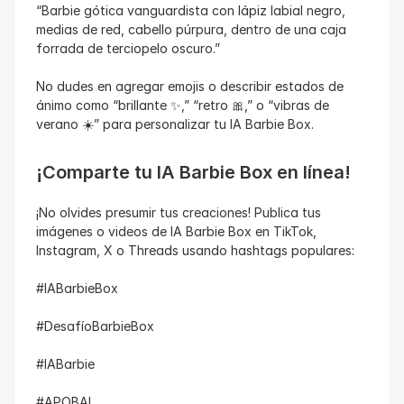
“Barbie gótica vanguardista con lápiz labial negro, 
medias de red, cabello púrpura, dentro de una caja 
forrada de terciopelo oscuro.”
No dudes en agregar emojis o describir estados de 
ánimo como “brillante ✨,” “retro 🎀,” o “vibras de 
verano ☀️” para personalizar tu IA Barbie Box.
¡Comparte tu IA Barbie Box en línea!
¡No olvides presumir tus creaciones! Publica tus 
imágenes o videos de IA Barbie Box en TikTok, 
Instagram, X o Threads usando hashtags populares:
#IABarbieBox
#DesafíoBarbieBox
#IABarbie
#APOBAI