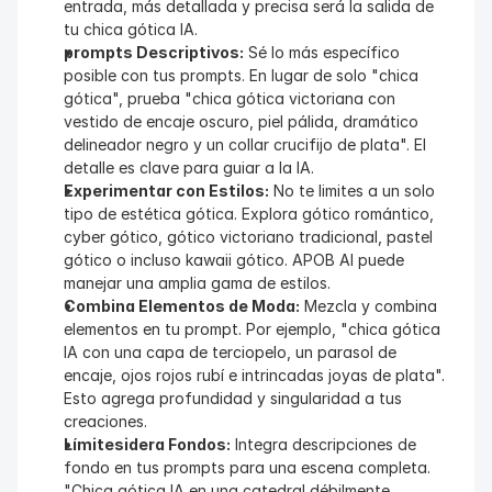
entrada, más detallada y precisa será la salida de 
tu chica gótica IA.
prompts Descriptivos:
 Sé lo más específico 
posible con tus prompts. En lugar de solo "chica 
gótica", prueba "chica gótica victoriana con 
vestido de encaje oscuro, piel pálida, dramático 
delineador negro y un collar crucifijo de plata". El 
detalle es clave para guiar a la IA.
Experimentar con Estilos:
 No te limites a un solo 
tipo de estética gótica. Explora gótico romántico, 
cyber gótico, gótico victoriano tradicional, pastel 
gótico o incluso kawaii gótico. APOB AI puede 
manejar una amplia gama de estilos.
Combina Elementos de Moda:
 Mezcla y combina 
elementos en tu prompt. Por ejemplo, "chica gótica 
IA con una capa de terciopelo, un parasol de 
encaje, ojos rojos rubí e intrincadas joyas de plata". 
Esto agrega profundidad y singularidad a tus 
creaciones.
Límitesidera Fondos:
 Integra descripciones de 
fondo en tus prompts para una escena completa. 
"Chica gótica IA en una catedral débilmente 