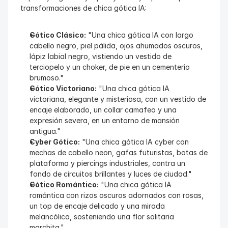
transformaciones de chica gótica IA:
Gótico Clásico:
 "Una chica gótica IA con largo 
cabello negro, piel pálida, ojos ahumados oscuros, 
lápiz labial negro, vistiendo un vestido de 
terciopelo y un choker, de pie en un cementerio 
brumoso."
Gótico Victoriano:
 "Una chica gótica IA 
victoriana, elegante y misteriosa, con un vestido de 
encaje elaborado, un collar camafeo y una 
expresión severa, en un entorno de mansión 
antigua."
Cyber Gótico:
 "Una chica gótica IA cyber con 
mechas de cabello neon, gafas futuristas, botas de 
plataforma y piercings industriales, contra un 
fondo de circuitos brillantes y luces de ciudad."
Gótico Romántico:
 "Una chica gótica IA 
romántica con rizos oscuros adornados con rosas, 
un top de encaje delicado y una mirada 
melancólica, sosteniendo una flor solitaria 
marchita."