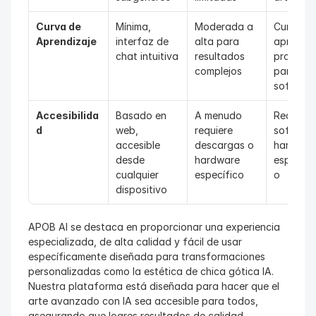
Curva de 
Mínima, 
Moderada a 
Curva de
Aprendizaje
interfaz de 
alta para 
aprendiza
chat intuitiva
resultados 
pronunci
complejos
para 
softwar
Accesibilida
Basado en 
A menudo 
Requiere 
d
web, 
requiere 
software
accesible 
descargas o 
hardware
desde 
hardware 
especial
cualquier 
específico
o
dispositivo
APOB AI se destaca en proporcionar una experiencia 
especializada, de alta calidad y fácil de usar 
específicamente diseñada para transformaciones 
personalizadas como la estética de chica gótica IA. 
Nuestra plataforma está diseñada para hacer que el 
arte avanzado con IA sea accesible para todos, 
asegurando que logres resultados de calidad 