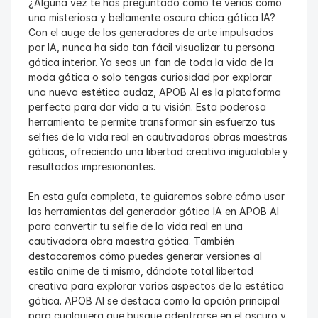
¿Alguna vez te has preguntado cómo te verías como 
una misteriosa y bellamente oscura chica gótica IA? 
Con el auge de los generadores de arte impulsados 
por IA, nunca ha sido tan fácil visualizar tu persona 
gótica interior. Ya seas un fan de toda la vida de la 
moda gótica o solo tengas curiosidad por explorar 
una nueva estética audaz, APOB AI es la plataforma 
perfecta para dar vida a tu visión. Esta poderosa 
herramienta te permite transformar sin esfuerzo tus 
selfies de la vida real en cautivadoras obras maestras 
góticas, ofreciendo una libertad creativa inigualable y 
resultados impresionantes.
En esta guía completa, te guiaremos sobre cómo usar 
las herramientas del generador gótico IA en APOB AI 
para convertir tu selfie de la vida real en una 
cautivadora obra maestra gótica. También 
destacaremos cómo puedes generar versiones al 
estilo anime de ti mismo, dándote total libertad 
creativa para explorar varios aspectos de la estética 
gótica. APOB AI se destaca como la opción principal 
para cualquiera que busque adentrarse en el oscuro y 