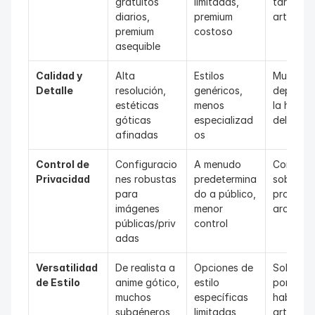
gratuitos 
limitadas, 
tarifas d
diarios, 
premium 
artistas
premium 
costoso
asequible
Calidad y 
Alta 
Estilos 
Muy varia
Detalle
resolución, 
genéricos, 
depende 
estéticas 
menos 
la habilid
góticas 
especializad
del artis
afinadas
os
Control de 
Configuracio
A menudo 
Control t
Privacidad
nes robustas 
predetermina
sobre tus
para 
do a público, 
propios 
imágenes 
menor 
archivos
públicas/priv
control
adas
Versatilidad 
De realista a 
Opciones de 
Solo limi
de Estilo
anime gótico, 
estilo 
por la 
muchos 
específicas 
habilidad
subgéneros
limitadas
artista