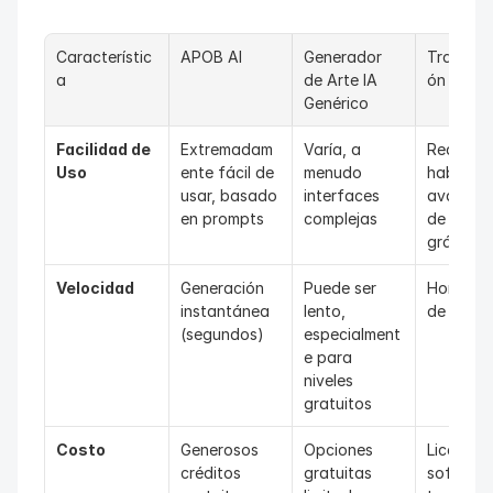
Característic
APOB AI
Generador 
Transfor
a
de Arte IA 
ón Manu
Genérico
Facilidad de 
Extremadam
Varía, a 
Requiere 
Uso
ente fácil de 
menudo 
habilidad
usar, basado 
interfaces 
avanzad
en prompts
complejas
de diseño
gráfico
Velocidad
Generación 
Puede ser 
Horas a d
instantánea 
lento, 
de traba
(segundos)
especialment
e para 
niveles 
gratuitos
Costo
Generosos 
Opciones 
Licencias
créditos 
gratuitas 
software,