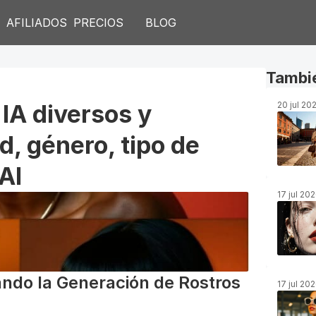
S
AFILIADOS
PRECIOS
BLOG
Tambié
IA diversos y 
20 jul 20
d, género, tipo de 
AI
17 jul 20
ndo la Generación de Rostros 
17 jul 20