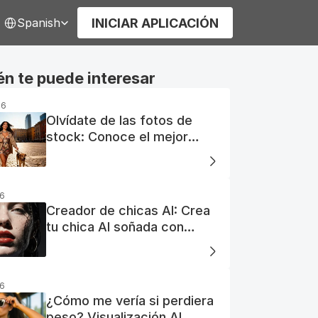
elect Language
INICIAR APLICACIÓN
Spanish
n te puede interesar
26
Olvídate de las fotos de
stock: Conoce el mejor
generador de fotos AI
gratuito
26
Creador de chicas AI: Crea
tu chica AI soñada con
facilidad
26
¿Cómo me vería si perdiera
peso? Visualización AI