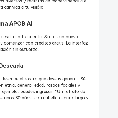
s diversos y realistas de manera sencilla e 
a dar vida a tu visión:
orma APOB AI
 sesión en tu cuenta. Si eres un nuevo 
y comenzar con créditos gratis. La interfaz 
ación sin esfuerzo.
d Deseada
 describe el rostro que deseas generar. Sé 
n etnia, género, edad, rasgos faciales y 
r ejemplo, puedes ingresar: "Un retrato de 
de unos 30 años, con cabello oscuro largo y 