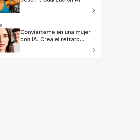
26
Conviérteme en una mujer
con IA: Crea el retrato
perfecto de tu mujer IA