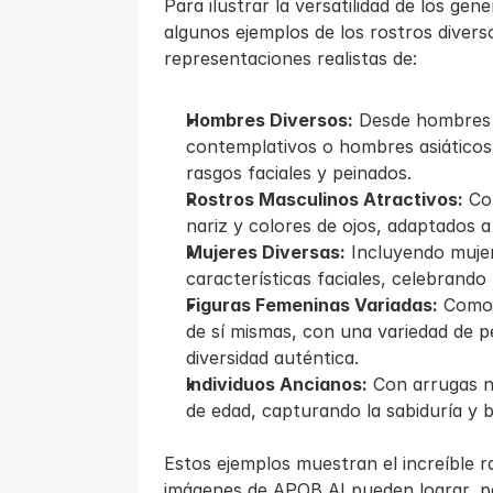
Para ilustrar la versatilidad de los g
algunos ejemplos de los rostros diver
representaciones realistas de:
Hombres Diversos:
 Desde hombres 
contemplativos o hombres asiáticos s
rasgos faciales y peinados.
Rostros Masculinos Atractivos:
 Co
nariz y colores de ojos, adaptados a
Mujeres Diversas:
 Incluyendo muje
características faciales, celebrando
Figuras Femeninas Variadas:
 Como 
de sí mismas, con una variedad de pe
diversidad auténtica.
Individuos Ancianos:
 Con arrugas na
de edad, capturando la sabiduría y b
Estos ejemplos muestran el increíble r
imágenes de APOB AI pueden lograr, pe