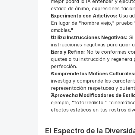
mejor podrá la IA entender y ejecutar
estado de ánimo, expresiones faciale
Experimenta con Adjetivos:
 Usa adj
En lugar de "hombre viejo," prueba 
amables."
Utiliza Instrucciones Negativas:
 Si
instrucciones negativas para guiar a
Itera y Refina:
 No te conformes con
ajustes a tu instrucción y regenera p
perfección.
Comprende los Matices Culturales
investiga y comprende las caracterí
representación respetuosa y autént
Aprovecha Modificadores de Estilo
ejemplo, "fotorrealista," "cinemático,
efectos estéticos en tus rostros div
El Espectro de la Diversid