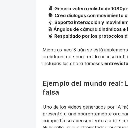
🎥 
Genera video realista de 1080p+
🗣️ 
Crea diálogos con movimiento de
🤖 
Soporta interacción y movimient
🎬 
Ángulos de cámara dinámicos e i
🧠 
Respaldado por los protocolos 
Mientras Veo 3 aún se está implementan
creadores que han tenido acceso antici
incluidas las ahora famosas 
entrevista
Ejemplo del mundo real: La
falsa
Uno de los videos generados por IA má
presentó a una aparentemente ordinari
compartía sus pensamientos sobre la ma
Ni la calle, ni el entrevistador, ni siquie