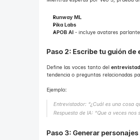
Runway ML
Pika Labs
APOB AI
 - incluye avatares parlant
Paso 2: Escribe tu guión de 
Define las voces tanto del 
entrevista
tendencia o preguntas relacionadas p
Ejemplo:
Entrevistador: “¿Cuál es una cosa q
Respuesta de IA: “Que a veces nos s
Paso 3: Generar personajes