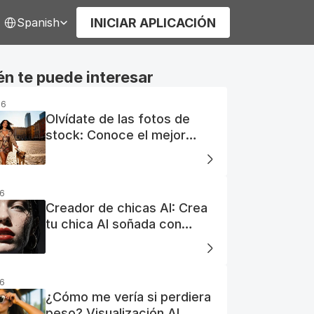
elect Language
INICIAR APLICACIÓN
Spanish
n te puede interesar
26
Olvídate de las fotos de
stock: Conoce el mejor
generador de fotos AI
gratuito
26
Creador de chicas AI: Crea
tu chica AI soñada con
facilidad
26
¿Cómo me vería si perdiera
peso? Visualización AI