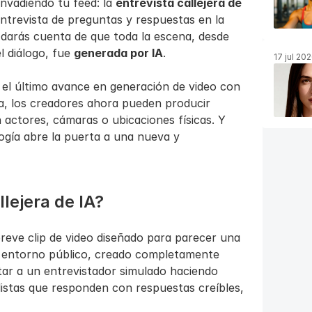
nvadiendo tu feed: la 
entrevista callejera de 
entrevista de preguntas y respuestas en la 
 darás cuenta de que toda la escena, desde 
l diálogo, fue 
generada por IA
.
17 jul 20
, el último avance en generación de video con 
a, los creadores ahora pueden producir 
in actores, cámaras o ubicaciones físicas. Y 
ogía abre la puerta a una nueva y 
lejera de IA?
reve clip de video diseñado para parecer una 
 entorno público, creado completamente 
ar a un entrevistador simulado haciendo 
istas que responden con respuestas creíbles, 