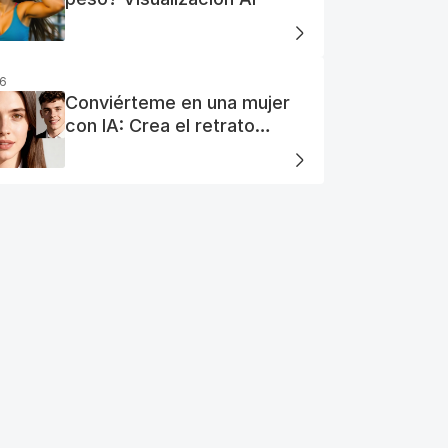
26
Conviérteme en una mujer
con IA: Crea el retrato
perfecto de tu mujer IA