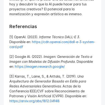
hoy y descubrir lo que la AI puede hacer para tus 
proyectos creativos? El potencial para la 
monetización y expresión artística es inmenso.
Referencias
[1] OpenAI. (2023). 
Informe Técnico DALL-E 3
. 
Disponible en: 
https://cdn.openai.com/dall-e-3-system-
card.pdf
[2] Google AI. (2022). 
Imagen: Generación de Texto a 
Imagen con Modelos de Difusión Profunda
. Disponible 
en: 
https://imagen.research.google/
[3] Karras, T., Laine, S., & Aittala, T. (2019). 
Una 
Arquitectura de Generador Basada en Estilo para 
Redes Adversariales Generativas
. Actas de la 
Conferencia IEEE/CVF sobre Reconocimiento de 
Patrones y Visión Artificial (CVPR). Disponible en: 
https://arxiv.org/abs/1812.04948