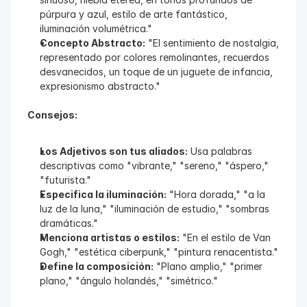
púrpura y azul, estilo de arte fantástico, 
iluminación volumétrica."
Concepto Abstracto:
 "El sentimiento de nostalgia, 
representado por colores remolinantes, recuerdos 
desvanecidos, un toque de un juguete de infancia, 
expresionismo abstracto."
Consejos:
Los Adjetivos son tus aliados:
 Usa palabras 
descriptivas como "vibrante," "sereno," "áspero," 
"futurista."
Especifica la iluminación:
 "Hora dorada," "a la 
luz de la luna," "iluminación de estudio," "sombras 
dramáticas."
Menciona artistas o estilos:
 "En el estilo de Van 
Gogh," "estética ciberpunk," "pintura renacentista."
Define la composición:
 "Plano amplio," "primer 
plano," "ángulo holandés," "simétrico."