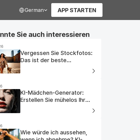
Select Language
APP STARTEN
German
nnte Sie auch interessieren
26
Vergessen Sie Stockfotos:
Das ist der beste
kostenlose KI-Foto-
Generator
26
KI-Mädchen-Generator:
Erstellen Sie mühelos Ihr
Traum-KI-Mädchen
26
Wie würde ich aussehen,
wenn ich abnehme? KI-