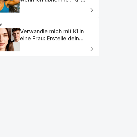
Visualisierung
26
Verwandle mich mit KI in
eine Frau: Erstelle dein
perfektes KI-Frauenporträt