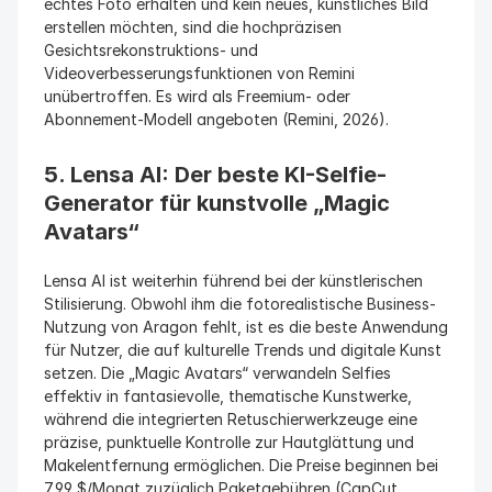
echtes Foto erhalten und kein neues, künstliches Bild 
erstellen möchten, sind die hochpräzisen 
Gesichtsrekonstruktions- und 
Videoverbesserungsfunktionen von Remini 
unübertroffen. Es wird als Freemium- oder 
Abonnement-Modell angeboten (Remini, 2026).
5. Lensa AI: Der beste KI-Selfie-
Generator für kunstvolle „Magic 
Avatars“
Lensa AI ist weiterhin führend bei der künstlerischen 
Stilisierung. Obwohl ihm die fotorealistische Business-
Nutzung von Aragon fehlt, ist es die beste Anwendung 
für Nutzer, die auf kulturelle Trends und digitale Kunst 
setzen. Die „Magic Avatars“ verwandeln Selfies 
effektiv in fantasievolle, thematische Kunstwerke, 
während die integrierten Retuschierwerkzeuge eine 
präzise, punktuelle Kontrolle zur Hautglättung und 
Makelentfernung ermöglichen. Die Preise beginnen bei 
7,99 $/Monat zuzüglich Paketgebühren (CapCut, 