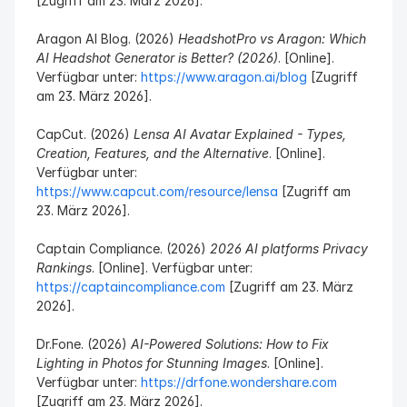
[Zugriff am 23. März 2026].
Aragon AI Blog. (2026) 
HeadshotPro vs Aragon: Which 
AI Headshot Generator is Better? (2026)
. [Online]. 
Verfügbar unter: 
https://www.aragon.ai/blog
 [Zugriff 
am 23. März 2026].
CapCut. (2026) 
Lensa AI Avatar Explained - Types, 
Creation, Features, and the Alternative
. [Online]. 
Verfügbar unter: 
https://www.capcut.com/resource/lensa
 [Zugriff am 
23. März 2026].
Captain Compliance. (2026) 
2026 AI platforms Privacy 
Rankings
. [Online]. Verfügbar unter: 
https://captaincompliance.com
 [Zugriff am 23. März 
2026].
Dr.Fone. (2026) 
AI-Powered Solutions: How to Fix 
Lighting in Photos for Stunning Images
. [Online]. 
Verfügbar unter: 
https://drfone.wondershare.com
[Zugriff am 23. März 2026].